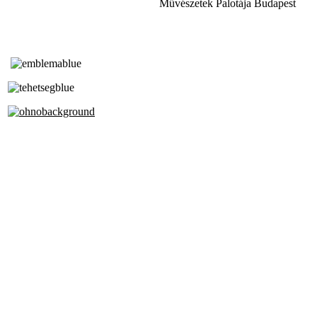
Művészetek Palotája Budapest
Tóth Aladár Zeneiskola
Alapfokú Művészeti Iskola
Az Oktatási Hivatal Bázisintézménye
Akkreditált Kiváló Tehetségpont
A Liszt Ferenc Zeneművészeti Egyetem
a Debreceni Egyetem és a
Pécsi Tudományegyetem Partneriskolája