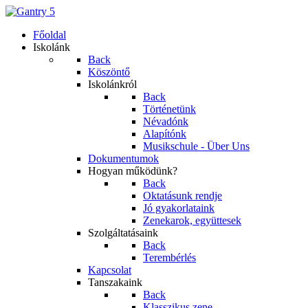
Főoldal
Iskolánk
Back
Köszöntő
Iskolánkról
Back
Történetünk
Névadónk
Alapítónk
Musikschule - Über Uns
Dokumentumok
Hogyan működünk?
Back
Oktatásunk rendje
Jó gyakorlataink
Zenekarok, együttesek
Szolgáltatásaink
Back
Terembérlés
Kapcsolat
Tanszakaink
Back
Klasszikus zene