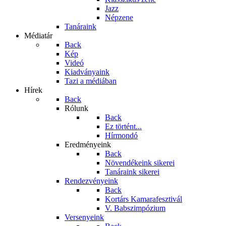
Jazz
Népzene
Tanáraink
Médiatár
Back
Kép
Videó
Kiadványaink
Tazi a médiában
Hírek
Back
Rólunk
Back
Ez történt...
Hírmondó
Eredményeink
Back
Növendékeink sikerei
Tanáraink sikerei
Rendezvényeink
Back
Kortárs Kamarafesztivál
V. Babszimpózium
Versenyeink