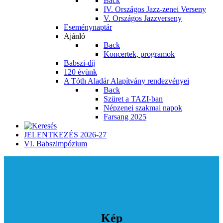
Back
IV. Országos Jazz-zenei Verseny
V. Országos Jazzverseny
Eseménynaptár
Ajánló
Back
Koncertek, programok
Babszi-díj
120 évünk
A Tóth Aladár Alapítvány rendezvényei
Back
Szüret a TAZI-ban
Népzenei szakmai napok
Farsang 2025
JELENTKEZÉS 2026-27
VI. Babszimpózium
Kép