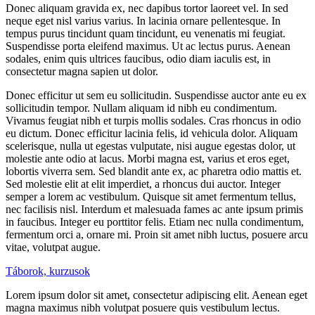
Donec aliquam gravida ex, nec dapibus tortor laoreet vel. In sed
neque eget nisl varius varius. In lacinia ornare pellentesque. In
tempus purus tincidunt quam tincidunt, eu venenatis mi feugiat.
Suspendisse porta eleifend maximus. Ut ac lectus purus. Aenean
sodales, enim quis ultrices faucibus, odio diam iaculis est, in
consectetur magna sapien ut dolor.
Donec efficitur ut sem eu sollicitudin. Suspendisse auctor ante eu ex
sollicitudin tempor. Nullam aliquam id nibh eu condimentum.
Vivamus feugiat nibh et turpis mollis sodales. Cras rhoncus in odio
eu dictum. Donec efficitur lacinia felis, id vehicula dolor. Aliquam
scelerisque, nulla ut egestas vulputate, nisi augue egestas dolor, ut
molestie ante odio at lacus. Morbi magna est, varius et eros eget,
lobortis viverra sem. Sed blandit ante ex, ac pharetra odio mattis et.
Sed molestie elit at elit imperdiet, a rhoncus dui auctor. Integer
semper a lorem ac vestibulum. Quisque sit amet fermentum tellus,
nec facilisis nisl. Interdum et malesuada fames ac ante ipsum primis
in faucibus. Integer eu porttitor felis. Etiam nec nulla condimentum,
fermentum orci a, ornare mi. Proin sit amet nibh luctus, posuere arcu
vitae, volutpat augue.
Táborok, kurzusok
Lorem ipsum dolor sit amet, consectetur adipiscing elit. Aenean eget
magna maximus nibh volutpat posuere quis vestibulum lectus.