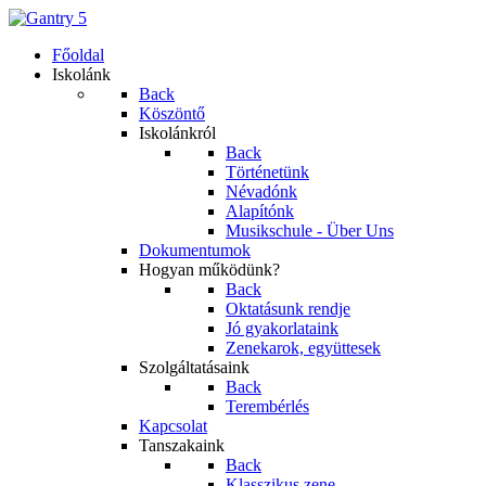
Főoldal
Iskolánk
Back
Köszöntő
Iskolánkról
Back
Történetünk
Névadónk
Alapítónk
Musikschule - Über Uns
Dokumentumok
Hogyan működünk?
Back
Oktatásunk rendje
Jó gyakorlataink
Zenekarok, együttesek
Szolgáltatásaink
Back
Terembérlés
Kapcsolat
Tanszakaink
Back
Klasszikus zene