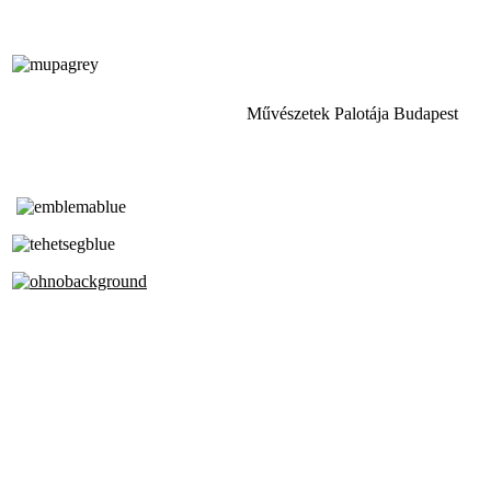
Művészetek Palotája Budapest
Tóth Aladár Zeneiskola
Alapfokú Művészeti Iskola
Az Oktatási Hivatal Bázisintézménye
Akkreditált Kiváló Tehetségpont
A Liszt Ferenc Zeneművészeti Egyetem
a Debreceni Egyetem és a
Pécsi Tudományegyetem Partneriskolája