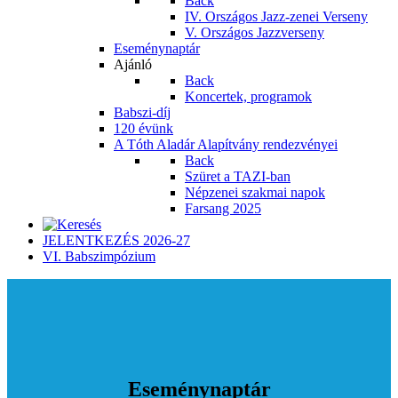
Back
IV. Országos Jazz-zenei Verseny
V. Országos Jazzverseny
Eseménynaptár
Ajánló
Back
Koncertek, programok
Babszi-díj
120 évünk
A Tóth Aladár Alapítvány rendezvényei
Back
Szüret a TAZI-ban
Népzenei szakmai napok
Farsang 2025
JELENTKEZÉS 2026-27
VI. Babszimpózium
Eseménynaptár