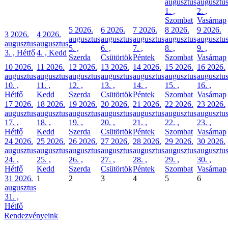
augusztus
augusztu
1. ,
2. ,
Szombat
Vasárnap
5
2026.
6
2026.
7
2026.
8
2026.
9
2026.
3
2026.
4
2026.
augusztus
augusztus
augusztus
augusztus
augusztu
augusztus
augusztus
5. ,
6. ,
7. ,
8. ,
9. ,
3. , Hétfő
4. , Kedd
Szerda
Csütörtök
Péntek
Szombat
Vasárnap
10
2026.
11
2026.
12
2026.
13
2026.
14
2026.
15
2026.
16
2026.
augusztus
augusztus
augusztus
augusztus
augusztus
augusztus
augusztu
10. ,
11. ,
12. ,
13. ,
14. ,
15. ,
16. ,
Hétfő
Kedd
Szerda
Csütörtök
Péntek
Szombat
Vasárnap
17
2026.
18
2026.
19
2026.
20
2026.
21
2026.
22
2026.
23
2026.
augusztus
augusztus
augusztus
augusztus
augusztus
augusztus
augusztu
17. ,
18. ,
19. ,
20. ,
21. ,
22. ,
23. ,
Hétfő
Kedd
Szerda
Csütörtök
Péntek
Szombat
Vasárnap
24
2026.
25
2026.
26
2026.
27
2026.
28
2026.
29
2026.
30
2026.
augusztus
augusztus
augusztus
augusztus
augusztus
augusztus
augusztu
24. ,
25. ,
26. ,
27. ,
28. ,
29. ,
30. ,
Hétfő
Kedd
Szerda
Csütörtök
Péntek
Szombat
Vasárnap
31
2026.
1
2
3
4
5
6
augusztus
31. ,
Hétfő
Rendezvényeink