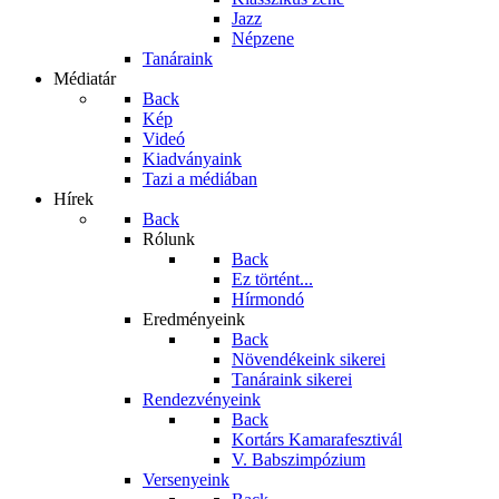
Jazz
Népzene
Tanáraink
Médiatár
Back
Kép
Videó
Kiadványaink
Tazi a médiában
Hírek
Back
Rólunk
Back
Ez történt...
Hírmondó
Eredményeink
Back
Növendékeink sikerei
Tanáraink sikerei
Rendezvényeink
Back
Kortárs Kamarafesztivál
V. Babszimpózium
Versenyeink