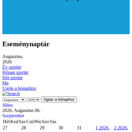
Eseménynaptár
Augusztus,
2026
Év szerint
Hónap szerint
Hét szerint
Ma
Ugrás a hónaphoz
Ugrás a hónaphoz
Július
2026. Augusztus 06.
Szeptember
Hét
Ked
Sze
Csü
Pén
Szo
Vas
27
28
29
30
31
1
2026.
2
2026.