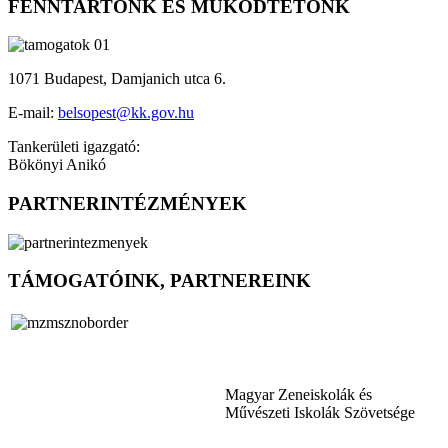
FENNTARTÓNK ÉS MŰKÖDTETŐNK
1071 Budapest, Damjanich utca 6.
E-mail:
belsopest@kk.gov.hu
Tankerületi igazgató:
Bökönyi Anikó
PARTNERINTÉZMÉNYEK
TÁMOGATÓINK, PARTNEREINK
Magyar Zeneiskolák és
Művészeti Iskolák Szövetsége