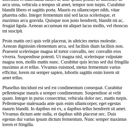
arcu urna, vehicula a tempus sit amet, tempor non turpis. Curabitur
blandit libero et sagittis porta. Mauris eu ullamcorper nibh, vitae
pharetra odio. Integer fermentum nisl sed lacus scelerisque, et
maximus arcu gravida. Quisque non justo hendrerit, blandit mi ac,
feugiat ligula. Aenean accumsan mi aliquet lacus mollis, vel rhoncus
mi suscipit.
Proin mattis orci quis velit placerat, in ultricies metus molestie.
Aenean dignissim elementum arcu, sed facilisis diam facilisis non.
Praesent scelerisque magna id tortor convallis, nec convallis eros
viverra. Suspendisse potenti. Ut magna nisl, scelerisque vulputate
magna non, mollis mattis nunc. Curabitur quis lectus sed dui fringilla
maximus at et tellus. Vivamus euismod, metus fermentum varius
efficitur, lorem mi semper sapien, lobortis sagittis enim lorem sit
amet tellus.
Phasellus tincidunt est sed est condimentum consequat. Curabitur
pellentesque mauris a semper condimentum. Suspendisse at velit
quam. Integer in purus consectetur, vehicula dolor nec, mattis turpis.
Pellentesque malesuada ante quis enim ullamcorper, eget egestas
mauris blandit. In dapibus mi ex, a dapibus tellus hendrerit sit amet.
Vivamus dictum ante nulla, et dapibus nibh placerat nec. Duis
egestas dui varius ipsum dictum fermentum. Nunc semper maximus
lorem et fringilla.