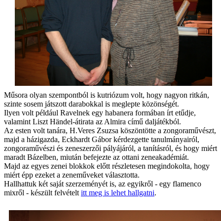
Műsora olyan szempontból is kutriózum volt, hogy nagyon ritkán,
szinte sosem játszott darabokkal is meglepte közönségét.
Ilyen volt például Ravelnek egy habanera formában írt etűdje,
valamint Liszt Händel-átirata az Almira című daljátékból.
Az esten volt tanára, H.Veres Zsuzsa köszöntötte a zongoraművészt,
majd a házigazda, Eckhardt Gábor kérdezgette tanulmányairól,
zongoraművészi és zeneszerzői pályájáról, a tanításról, és hogy miért
maradt Bázelben, miután befejezte az ottani zeneakadémiát.
Majd az egyes zenei blokkok előtt részletesen megindokolta, hogy
miért épp ezeket a zeneműveket választotta.
Hallhattuk két saját szerzeményét is, az egyikről - egy flamenco
mixről - készült felvételt
itt meg is lehet hallgatni
.