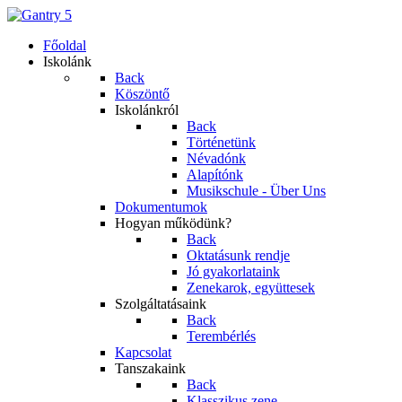
Főoldal
Iskolánk
Back
Köszöntő
Iskolánkról
Back
Történetünk
Névadónk
Alapítónk
Musikschule - Über Uns
Dokumentumok
Hogyan működünk?
Back
Oktatásunk rendje
Jó gyakorlataink
Zenekarok, együttesek
Szolgáltatásaink
Back
Terembérlés
Kapcsolat
Tanszakaink
Back
Klasszikus zene