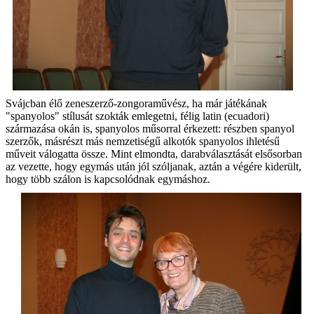
Svájcban élő zeneszerző-zongoraművész, ha már játékának
"spanyolos" stílusát szokták emlegetni, félig latin (ecuadori)
származása okán is, spanyolos műsorral érkezett: részben spanyol
szerzők, másrészt más nemzetiségű alkotók spanyolos ihletésű
műveit válogatta össze. Mint elmondta, darabválasztását elsősorban
az vezette, hogy egymás után jól szóljanak, aztán a végére kiderült,
hogy több szálon is kapcsolódnak egymáshoz.