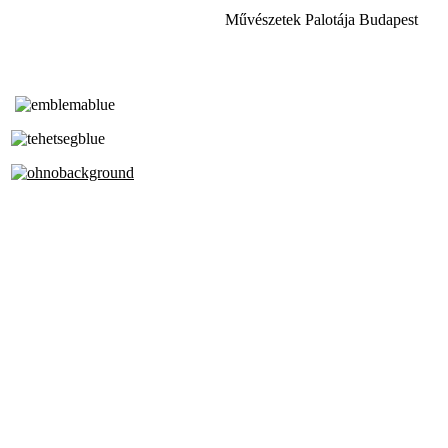
Művészetek Palotája Budapest
Tóth Aladár Zeneiskola
Alapfokú Művészeti Iskola
Az Oktatási Hivatal Bázisintézménye
Akkreditált Kiváló Tehetségpont
A Liszt Ferenc Zeneművészeti Egyetem
a Debreceni Egyetem és a
Pécsi Tudományegyetem Partneriskolája