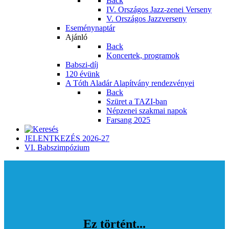
Back
IV. Országos Jazz-zenei Verseny
V. Országos Jazzverseny
Eseménynaptár
Ajánló
Back
Koncertek, programok
Babszi-díj
120 évünk
A Tóth Aladár Alapítvány rendezvényei
Back
Szüret a TAZI-ban
Népzenei szakmai napok
Farsang 2025
JELENTKEZÉS 2026-27
VI. Babszimpózium
Ez történt...