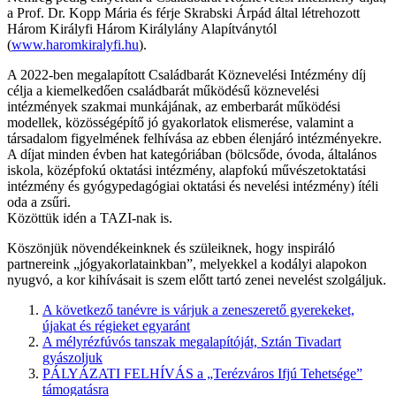
a Prof. Dr. Kopp Mária és férje Skrabski Árpád által létrehozott
Három Királyfi Három Királylány Alapítványtól
(
www.haromkiralyfi.hu
).
A 2022-ben megalapított Családbarát Köznevelési Intézmény díj
célja a kiemelkedően családbarát működésű köznevelési
intézmények szakmai munkájának, az emberbarát működési
modellek, közösségépítő jó gyakorlatok elismerése, valamint a
társadalom figyelmének felhívása az ebben élenjáró intézményekre.
A díjat minden évben hat kategóriában (bölcsőde, óvoda, általános
iskola, középfokú oktatási intézmény, alapfokú művészetoktatási
intézmény és gyógypedagógiai oktatási és nevelési intézmény) ítéli
oda a zsűri.
Közöttük idén a TAZI-nak is.
Köszönjük növendékeinknek és szüleiknek, hogy inspiráló
partnereink „jógyakorlatainkban”, melyekkel a kodályi alapokon
nyugvó, a kor kihívásait is szem előtt tartó zenei nevelést szolgáljuk.
A következő tanévre is várjuk a zeneszerető gyerekeket,
újakat és régieket egyaránt
A mélyrézfúvós tanszak megalapítóját, Sztán Tivadart
gyászoljuk
PÁLYÁZATI FELHÍVÁS a „Terézváros Ifjú Tehetsége”
támogatásra