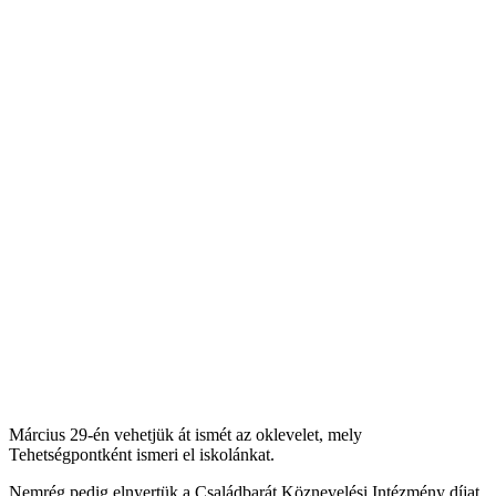
Március 29-én vehetjük át ismét az oklevelet, mely
Tehetségpontként ismeri el iskolánkat.
Nemrég pedig elnyertük a Családbarát Köznevelési Intézmény díjat,