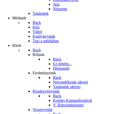
Jazz
Népzene
Tanáraink
Médiatár
Back
Kép
Videó
Kiadványaink
Tazi a médiában
Hírek
Back
Rólunk
Back
Ez történt...
Hírmondó
Eredményeink
Back
Növendékeink sikerei
Tanáraink sikerei
Rendezvényeink
Back
Kortárs Kamarafesztivál
V. Babszimpózium
Versenyeink