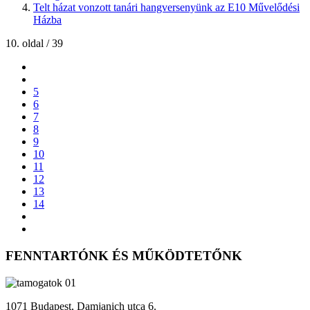
Telt házat vonzott tanári hangversenyünk az E10 Művelődési
Házba
10. oldal / 39
5
6
7
8
9
10
11
12
13
14
FENNTARTÓNK ÉS MŰKÖDTETŐNK
1071 Budapest, Damjanich utca 6.