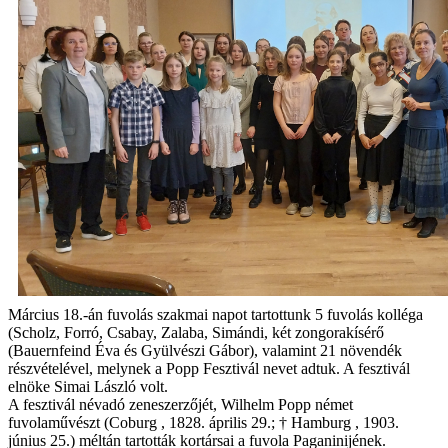
Március 18.-án fuvolás szakmai napot tartottunk 5 fuvolás kolléga
(Scholz, Forró, Csabay, Zalaba, Simándi, két zongorakísérő
(Bauernfeind Éva és Gyülvészi Gábor), valamint 21 növendék
részvételével, melynek a Popp Fesztivál nevet adtuk. A fesztivál
elnöke Simai László volt.
A fesztivál névadó zeneszerzőjét, Wilhelm Popp német
fuvolaművészt (Coburg , 1828. április 29.; † Hamburg , 1903.
június 25.) méltán tartották kortársai a fuvola Paganinijének.