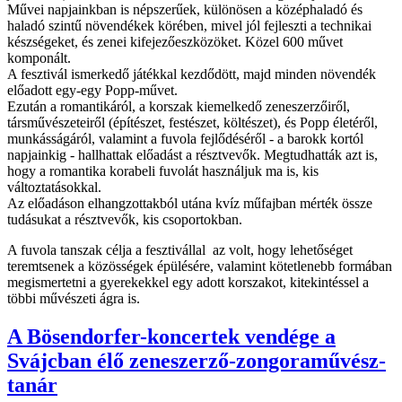
Művei napjainkban is népszerűek, különösen a középhaladó és
haladó szintű növendékek körében, mivel jól fejleszti a technikai
készségeket, és zenei kifejezőeszközöket. Közel 600 művet
komponált.
A fesztivál ismerkedő játékkal kezdődött, majd minden növendék
előadott egy-egy Popp-művet.
Ezután a romantikáról, a korszak kiemelkedő zeneszerzőiről,
társművészeteiről (építészet, festészet, költészet), és Popp életéről,
munkásságáról, valamint a fuvola fejlődéséről - a barokk kortól
napjainkig - hallhattak előadást a résztvevők. Megtudhatták azt is,
hogy a romantika korabeli fuvolát használjuk ma is, kis
változtatásokkal.
Az előadáson elhangzottakból utána kvíz műfajban mérték össze
tudásukat a résztvevők, kis csoportokban.
A fuvola tanszak célja a fesztivállal az volt, hogy lehetőséget
teremtsenek a közösségek épülésére, valamint kötetlenebb formában
megismertetni a gyerekekkel egy adott korszakot, kitekintéssel a
többi művészeti ágra is.
A Bösendorfer-koncertek vendége a
Svájcban élő zeneszerző-zongoraművész-
tanár