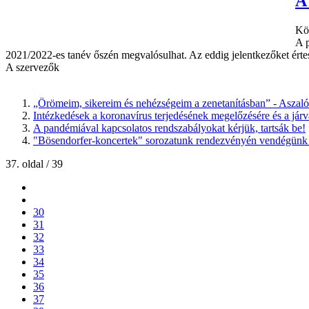
A
Kös
A p
2021/2022-es tanév őszén megvalósulhat. Az eddig jelentkezőket értesí
A szervezők
„Örömeim, sikereim és nehézségeim a zenetanításban” - Aszal
Intézkedések a koronavírus terjedésének megelőzésére és a járv
A pandémiával kapcsolatos rendszabályokat kérjük, tartsák be!
"Bösendorfer-koncertek" sorozatunk rendezvényén vendégünk v
37. oldal / 39
30
31
32
33
34
35
36
37