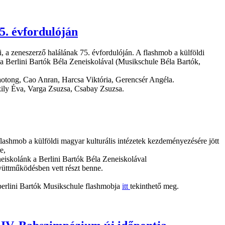
5. évfordulóján
 a zeneszerző halálának 75. évfordulóján. A flashmob a külföldi
k a Berlini Bartók Béla Zeneiskolával (Musikschule Béla Bartók,
otong, Cao Anran, Harcsa Viktória, Gerencsér Angéla.
zily Éva, Varga Zsuzsa, Csabay Zsuzsa.
lashmob a külföldi magyar kulturális intézetek kezdeményezésére jött
re,
eiskolánk a Berlini Bartók Béla Zeneiskolával
üttműködésben vett részt benne.
berlini Bartók Musikschule flashmobja
itt
tekinthető meg.