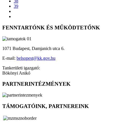
38
39
FENNTARTÓNK ÉS MŰKÖDTETŐNK
1071 Budapest, Damjanich utca 6.
E-mail:
belsopest@kk.gov.hu
Tankerületi igazgató:
Bökönyi Anikó
PARTNERINTÉZMÉNYEK
TÁMOGATÓINK, PARTNEREINK