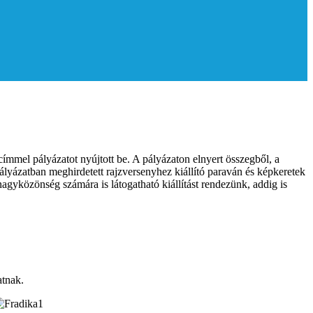
mmel pályázatot nyújtott be. A pályázaton elnyert összegből, a
ályázatban meghirdetett rajzversenyhez kiállító paraván és képkeretek
 nagyközönség számára is látogatható kiállítást rendezünk, addig is
atnak.