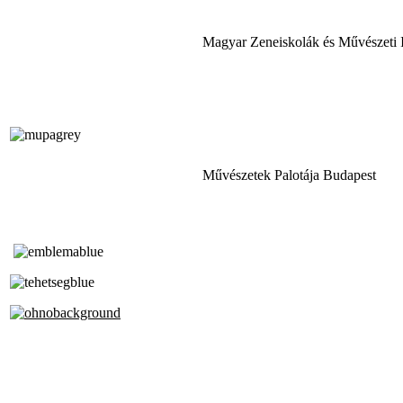
Magyar Zeneiskolák és Művészeti 
Művészetek Palotája Budapest
Tóth Aladár Zeneiskola
Alapfokú Művészeti Iskola
Az Oktatási Hivatal Bázisintézménye
Akkreditált Kiváló Tehetségpont
A Liszt Ferenc Zeneművészeti Egyetem
a Debreceni Egyetem és a
Pécsi Tudományegyetem Partneriskolája