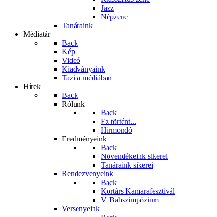
Jazz
Népzene
Tanáraink
Médiatár
Back
Kép
Videó
Kiadványaink
Tazi a médiában
Hírek
Back
Rólunk
Back
Ez történt...
Hírmondó
Eredményeink
Back
Növendékeink sikerei
Tanáraink sikerei
Rendezvényeink
Back
Kortárs Kamarafesztivál
V. Babszimpózium
Versenyeink