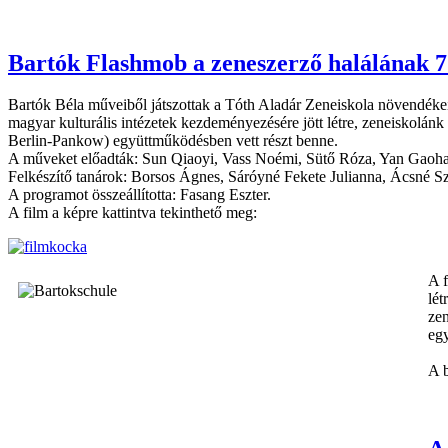
Bartók Flashmob a zeneszerző halálának 7
Bartók Béla műveiből játszottak a Tóth Aladár Zeneiskola növendékei,
magyar kulturális intézetek kezdeményezésére jött létre, zeneiskolán
Berlin-Pankow) együttműködésben vett részt benne.
A műveket előadták: Sun Qiaoyi, Vass Noémi, Sütő Róza, Yan Gaoha
Felkészítő tanárok: Borsos Ágnes, Sáróyné Fekete Julianna, Ácsné S
A programot összeállította: Fasang Eszter.
A film a képre kattintva tekinthető meg:
A f
lét
zen
egy
A 