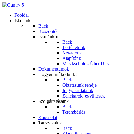
Főoldal
Iskolánk
Back
Köszöntő
Iskolánkról
Back
Történetünk
Névadónk
Alapítónk
Musikschule - Über Uns
Dokumentumok
Hogyan működünk?
Back
Oktatásunk rendje
Jó gyakorlataink
Zenekarok, együttesek
Szolgáltatásaink
Back
Terembérlés
Kapcsolat
Tanszakaink
Back
Klasszikus zene