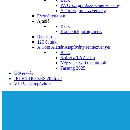
Back
IV. Országos Jazz-zenei Verseny
V. Országos Jazzverseny
Eseménynaptár
Ajánló
Back
Koncertek, programok
Babszi-díj
120 évünk
A Tóth Aladár Alapítvány rendezvényei
Back
Szüret a TAZI-ban
Népzenei szakmai napok
Farsang 2025
JELENTKEZÉS 2026-27
VI. Babszimpózium