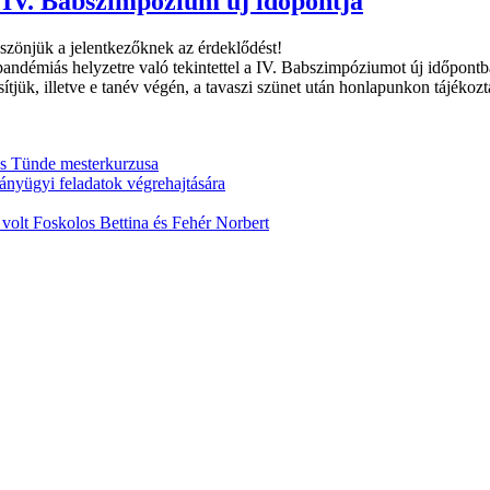
 IV. Babszimpózium új időpontja
zönjük a jelentkezőknek az érdeklődést!
andémiás helyzetre való tekintettel a IV. Babszimpóziumot új időpont
tjük, illetve e tanév végén, a tavaszi szünet után honlapunkon tájékoz
ós Tünde mesterkurzusa
ányügyi feladatok végrehajtására
olt Foskolos Bettina és Fehér Norbert