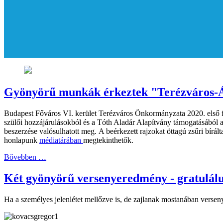
Gyönyörű munkák érkeztek "Terézváros-Á
Budapest Főváros VI. kerület Terézváros Önkormányzata 2020. első fé
szülői hozzájárulásokból és a Tóth Aladár Alapítvány támogatásából az
beszerzése valósulhatott meg. A beérkezett rajzokat öttagú zsűri bírál
honlapunk
médiatárában
megtekinthetők.
Bővebben …
Két gyönyörű versenyeredmény - gratulál
Ha a személyes jelenlétet mellőzve is, de zajlanak mostanában versen