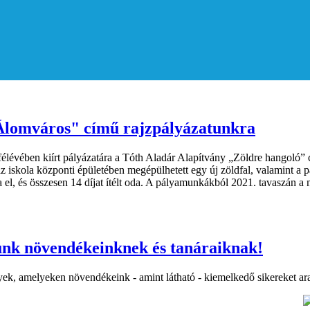
lomváros" című rajzpályázatunkra
lévében kiírt pályázatára a Tóth Aladár Alapítvány „Zöldre hangoló” cí
 iskola központi épületében megépülhetett egy új zöldfal, valamint a p
ta el, és összesen 14 díjat ítélt oda. A pályamunkákból 2021. tavaszán a
unk növendékeinknek és tanáraiknak!
yek, amelyeken növendékeink - amint látható - kiemelkedő sikereket ar