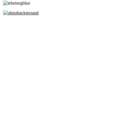
Alapfokú Művészeti Iskola
Az Oktatási Hivatal Bázisintézménye
Akkreditált Kiváló Tehetségpont
A Liszt Ferenc Zeneművészeti Egyetem
a Debreceni Egyetem és a
Pécsi Tudományegyetem Partneriskolája
Cím: 1063 Budapest, Szív u. 19-21.
Telefon:
+36-1-4130459
+36-1-3428104