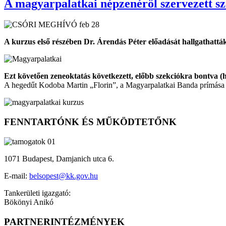
A magyarpalatkai népzenéről szervezett s
A kurzus első részében Dr. Árendás Péter előadását hallgathatt
Ezt követően zeneoktatás következett, előbb szekciókra bontva (
A hegedűt Kodoba Martin „Florin”, a Magyarpalatkai Banda prímása o
FENNTARTÓNK ÉS MŰKÖDTETŐNK
1071 Budapest, Damjanich utca 6.
E-mail:
belsopest@kk.gov.hu
Tankerületi igazgató:
Bökönyi Anikó
PARTNERINTÉZMÉNYEK