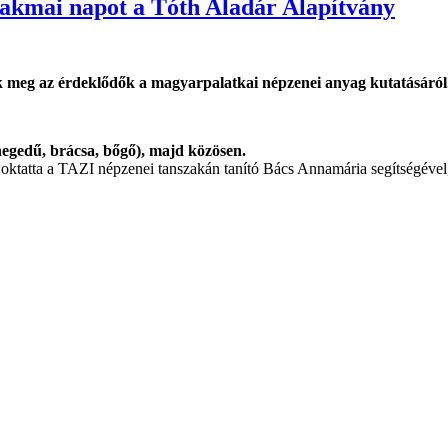
zakmai napot a Tóth Aladár Alapítvány
ák meg az érdeklődők a magyarpalatkai népzenei anyag kutatásáról
hegedű, brácsa, bőgő), majd közösen.
ktatta a TAZI népzenei tanszakán tanító Bács Annamária segítségével,