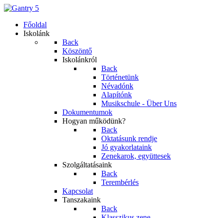
Főoldal
Iskolánk
Back
Köszöntő
Iskolánkról
Back
Történetünk
Névadónk
Alapítónk
Musikschule - Über Uns
Dokumentumok
Hogyan működünk?
Back
Oktatásunk rendje
Jó gyakorlataink
Zenekarok, együttesek
Szolgáltatásaink
Back
Terembérlés
Kapcsolat
Tanszakaink
Back
Klasszikus zene