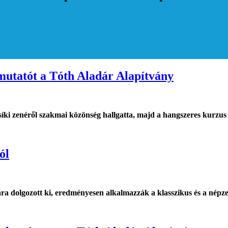
bemutatót a Tóth Aladár Alapítvány
síki zenéről szakmai közönség hallgatta, majd a hangszeres kurzus
ól
sára dolgozott ki, eredményesen alkalmazzák a klasszikus és a népz