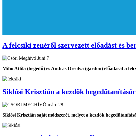
A felcsíki zenéről szervezett előadást és 
Mihó Attila (hegedű) és András Orsolya (gardon) előadását a felc
Siklósi Krisztián a kezdők hegedűtanításár
Siklósi Krisztián saját módszerét, melyet a kezdők hegedűtanítá