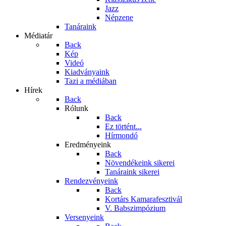
Jazz
Népzene
Tanáraink
Médiatár
Back
Kép
Videó
Kiadványaink
Tazi a médiában
Hírek
Back
Rólunk
Back
Ez történt...
Hírmondó
Eredményeink
Back
Növendékeink sikerei
Tanáraink sikerei
Rendezvényeink
Back
Kortárs Kamarafesztivál
V. Babszimpózium
Versenyeink