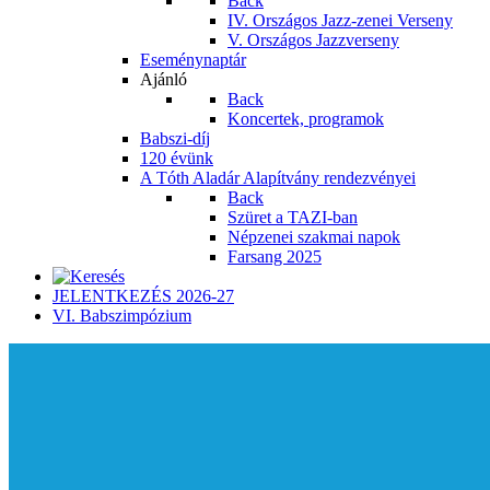
Back
IV. Országos Jazz-zenei Verseny
V. Országos Jazzverseny
Eseménynaptár
Ajánló
Back
Koncertek, programok
Babszi-díj
120 évünk
A Tóth Aladár Alapítvány rendezvényei
Back
Szüret a TAZI-ban
Népzenei szakmai napok
Farsang 2025
JELENTKEZÉS 2026-27
VI. Babszimpózium