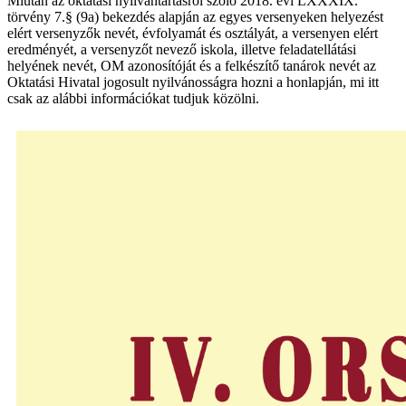
Miután az oktatási nyilvántartásról szóló 2018. évi LXXXIX.
törvény 7.§ (9a) bekezdés alapján az egyes versenyeken helyezést
elért versenyzők nevét, évfolyamát és osztályát, a versenyen elért
eredményét, a versenyzőt nevező iskola, illetve feladatellátási
helyének nevét, OM azonosítóját és a felkészítő tanárok nevét az
Oktatási Hivatal jogosult nyilvánosságra hozni a honlapján, mi itt
csak az alábbi információkat tudjuk közölni.