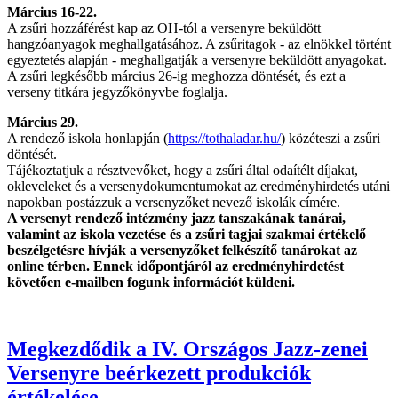
Március 16-22.
A zsűri hozzáférést kap az OH-tól a versenyre beküldött
hangzóanyagok meghallgatásához. A zsűritagok - az elnökkel történt
egyeztetés alapján - meghallgatják a versenyre beküldött anyagokat.
A zsűri legkésőbb március 26-ig meghozza döntését, és ezt a
verseny titkára jegyzőkönyvbe foglalja.
Március 29.
A rendező iskola honlapján (
https://tothaladar.hu/
) közéteszi a zsűri
döntését.
Tájékoztatjuk a résztvevőket, hogy a zsűri által odaítélt díjakat,
okleveleket és a versenydokumentumokat az eredményhirdetés utáni
napokban postázzuk a versenyzőket nevező iskolák címére.
A versenyt rendező intézmény jazz tanszakának tanárai,
valamint az iskola vezetése és a zsűri tagjai szakmai értékelő
beszélgetésre hívják a versenyzőket felkészítő tanárokat az
online térben. Ennek időpontjáról az eredményhirdetést
követően e-mailben fogunk információt küldeni.
Megkezdődik a IV. Országos Jazz-zenei
Versenyre beérkezett produkciók
értékelése