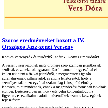
Szoros eredményeket hozott a IV.
Országos Jazz-zenei Verseny
Kedves Versenyzők és felkészítő Tanárok! Kedves Érdeklődők!
A verseny szervezőinek nagy örömére szép számban jelentkeztek
szólisták és zenekarok egyaránt. Dacára annak, hogy ezúttal el
kellett tekinteni a fizikai jelenléttől, a megmérettetés igazán
adrenalin-emelő pillanataitól, és attól a lehetőségtől, hogy a
személyes találkozó egyúttal szakmailag is inspiráló élmény
lehessen, mint mindennek, ennek a megrendezési formának is voltak
előnyei. Legelsősorban az, hogy egy célra koncentrálódott a
figyelem, és ez alkalmat adott a növendékek számos készségének
fejlesztésére.