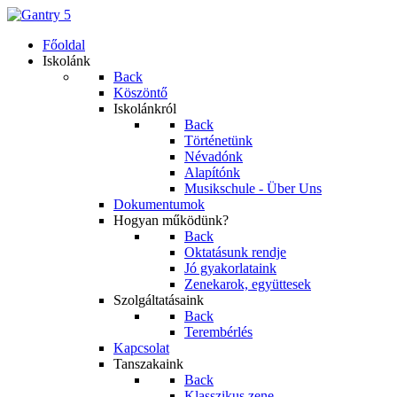
Főoldal
Iskolánk
Back
Köszöntő
Iskolánkról
Back
Történetünk
Névadónk
Alapítónk
Musikschule - Über Uns
Dokumentumok
Hogyan működünk?
Back
Oktatásunk rendje
Jó gyakorlataink
Zenekarok, együttesek
Szolgáltatásaink
Back
Terembérlés
Kapcsolat
Tanszakaink
Back
Klasszikus zene