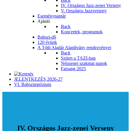
Back
IV. Országos Jazz-zenei Verseny
V. Országos Jazzverseny
Eseménynaptár
Ajánló
Back
Koncertek, programok
Babszi-díj
120 évünk
A Tóth Aladár Alapítvány rendezvényei
Back
Szüret a TAZI-ban
Népzenei szakmai napok
Farsang 2025
JELENTKEZÉS 2026-27
VI. Babszimpózium
IV. Országos Jazz-zenei Verseny