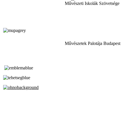
Művészeti Iskolák Szövetsége
Művészetek Palotája Budapest
Tóth Aladár Zeneiskola
Alapfokú Művészeti Iskola
Az Oktatási Hivatal Bázisintézménye
Akkreditált Kiváló Tehetségpont
A Liszt Ferenc Zeneművészeti Egyetem
a Debreceni Egyetem és a
Pécsi Tudományegyetem Partneriskolája