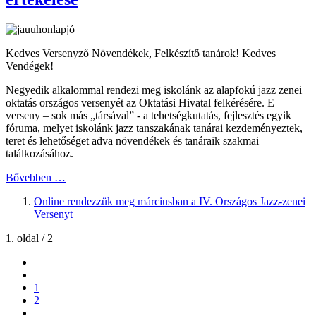
Kedves Versenyző Növendékek, Felkészítő tanárok! Kedves
Vendégek!
Negyedik alkalommal rendezi meg iskolánk az alapfokú jazz zenei
oktatás országos versenyét az Oktatási Hivatal felkérésére. E
verseny – sok más „társával” - a tehetségkutatás, fejlesztés egyik
fóruma, melyet iskolánk jazz tanszakának tanárai kezdeményeztek,
teret és lehetőséget adva növendékek és tanáraik szakmai
találkozásához.
Bővebben …
Online rendezzük meg márciusban a IV. Országos Jazz-zenei
Versenyt
1. oldal / 2
1
2