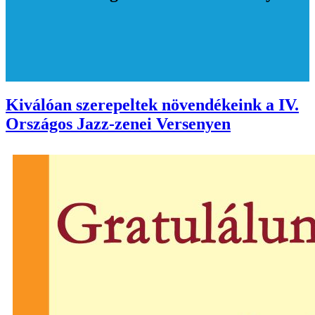
Kiválóan szerepeltek növendékeink a IV.
Országos Jazz-zenei Versenyen