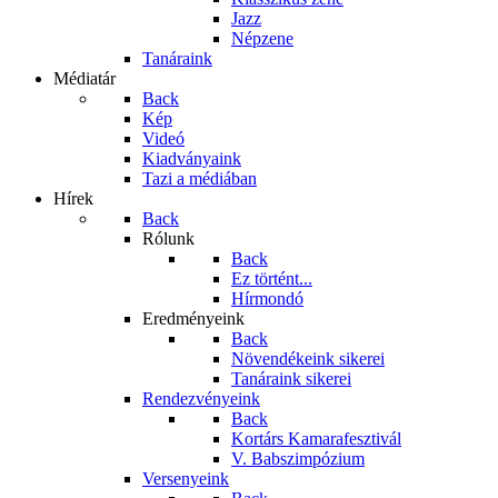
Jazz
Népzene
Tanáraink
Médiatár
Back
Kép
Videó
Kiadványaink
Tazi a médiában
Hírek
Back
Rólunk
Back
Ez történt...
Hírmondó
Eredményeink
Back
Növendékeink sikerei
Tanáraink sikerei
Rendezvényeink
Back
Kortárs Kamarafesztivál
V. Babszimpózium
Versenyeink