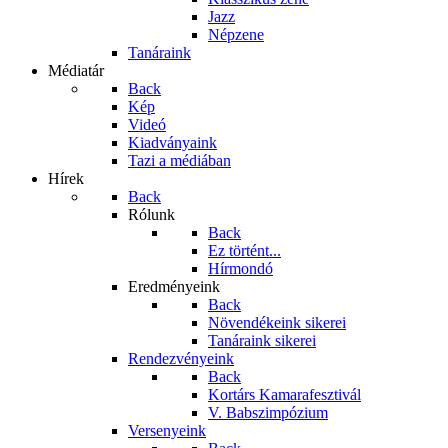
Jazz
Népzene
Tanáraink
Médiatár
Back
Kép
Videó
Kiadványaink
Tazi a médiában
Hírek
Back
Rólunk
Back
Ez történt...
Hírmondó
Eredményeink
Back
Növendékeink sikerei
Tanáraink sikerei
Rendezvényeink
Back
Kortárs Kamarafesztivál
V. Babszimpózium
Versenyeink