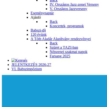
Back
IV. Országos Jazz-zenei Verseny
V. Országos Jazzverseny
Eseménynaptár
Ajánló
Back
Koncertek, programok
Babszi-díj
120 évünk
A Tóth Aladár Alapítvány rendezvényei
Back
Szüret a TAZI-ban
Népzenei szakmai napok
Farsang 2025
JELENTKEZÉS 2026-27
VI. Babszimpózium