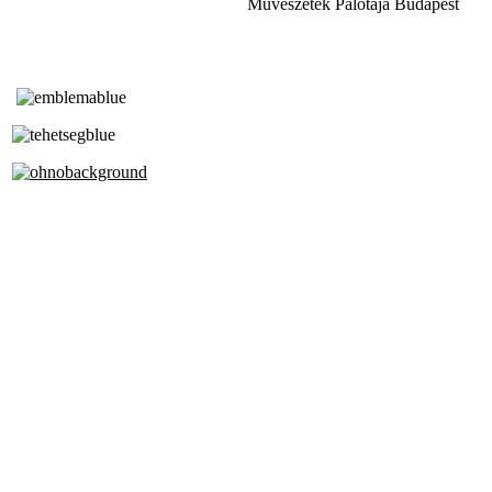
Művészetek Palotája Budapest
Tóth Aladár Zeneiskola
Alapfokú Művészeti Iskola
Az Oktatási Hivatal Bázisintézménye
Akkreditált Kiváló Tehetségpont
A Liszt Ferenc Zeneművészeti Egyetem
a Debreceni Egyetem és a
Pécsi Tudományegyetem Partneriskolája