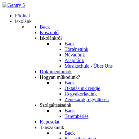
Főoldal
Iskolánk
Back
Köszöntő
Iskolánkról
Back
Történetünk
Névadónk
Alapítónk
Musikschule - Über Uns
Dokumentumok
Hogyan működünk?
Back
Oktatásunk rendje
Jó gyakorlataink
Zenekarok, együttesek
Szolgáltatásaink
Back
Terembérlés
Kapcsolat
Tanszakaink
Back
Klasszikus zene