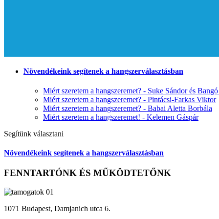
Növendékeink segítenek a hangszerválasztásban
Miért szeretem a hangszeremet? - Suke Sándor és Bangó
Miért szeretem a hangszeremet? - Pintácsi-Farkas Viktor
Miért szeretem a hangszeremet? - Babai Aletta Borbála
Miért szeretem a hangszeremet! - Kelemen Gáspár
Segítünk választani
Növendékeink segítenek a hangszerválasztásban
FENNTARTÓNK ÉS MŰKÖDTETŐNK
1071 Budapest, Damjanich utca 6.