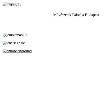
Művészetek Palotája Budapest
Tóth Aladár Zeneiskola
Alapfokú Művészeti Iskola
Az Oktatási Hivatal Bázisintézménye
Akkreditált Kiváló Tehetségpont
A Liszt Ferenc Zeneművészeti Egyetem
a Debreceni Egyetem és a
Pécsi Tudományegyetem Partneriskolája