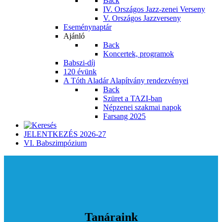
Back
IV. Országos Jazz-zenei Verseny
V. Országos Jazzverseny
Eseménynaptár
Ajánló
Back
Koncertek, programok
Babszi-díj
120 évünk
A Tóth Aladár Alapítvány rendezvényei
Back
Szüret a TAZI-ban
Népzenei szakmai napok
Farsang 2025
JELENTKEZÉS 2026-27
VI. Babszimpózium
Tanáraink