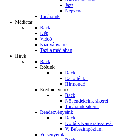
Jazz
Népzene
Tanáraink
Médiatár
Back
Kép
Videó
Kiadványaink
Tazi a médiában
Hírek
Back
Rólunk
Back
Ez történt...
Hírmondó
Eredményeink
Back
Növendékeink sikerei
Tanáraink sikerei
Rendezvényeink
Back
Kortárs Kamarafesztivál
V. Babszimpózium
Versenyeink