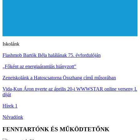
Iskolánk
Flashmob Bartók Béla halálának 75. évfordulóján
„Főként az energiaáramlás hiányzott”
Zeneiskolánk a Hatoscsatorna Összhang című műsorában
Vida-Kun Áron nyerte az április 20-i WWWSTAR online verseny I.
díját
Hírek 1
Névadónk
FENNTARTÓNK ÉS MŰKÖDTETŐNK