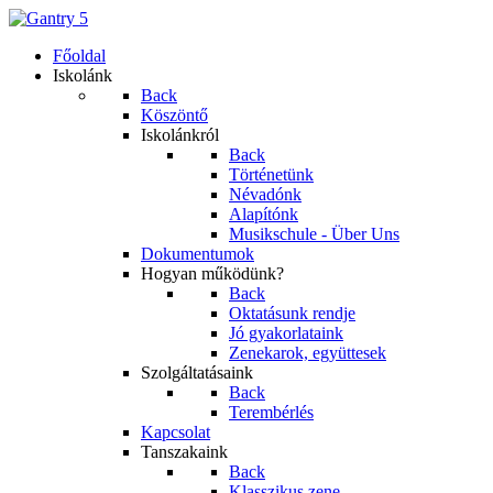
Főoldal
Iskolánk
Back
Köszöntő
Iskolánkról
Back
Történetünk
Névadónk
Alapítónk
Musikschule - Über Uns
Dokumentumok
Hogyan működünk?
Back
Oktatásunk rendje
Jó gyakorlataink
Zenekarok, együttesek
Szolgáltatásaink
Back
Terembérlés
Kapcsolat
Tanszakaink
Back
Klasszikus zene