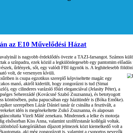
tán az E10 Művelődési Házat
avalyinál is nagyobb érdeklődés övezte a TAZI-farsangot. Számos külön
tak a színpadra, ezek közül a legkülönlegesebb egy pantomim előadás vol
észek, űrlények, sőt, egy valódi FBI ügynök is. A leghitelesebb földön
ható volt, de versenyen kívüli.
sűriben is csupa egzotikus szereplő képviseltette magát: egy
akos manó, akiről kiderült, hogy zongorázni is tud (Simai
zló), egy cilinderes varázsló főúri eleganciával (Jelasity Péter), a
épséges Seherezádé (Kovácsné Szabó Zsuzsanna), és betotyogott
üss köntösében, puha papucsában egy házitündér is (Bóka Emőke).
zpíker szerepében Lázár Dániel tanár úr csinálta a fesztivált, a
rekeket idén is megénekeltette Zsikó Zsuzsanna, és alaposan
táncoltatta Vizeli Máté zenekara. Mindennek a lelke és motorja
ig elsősorban Kiss Anna, valamint szolfézstanár kollégái voltak.
ülönböző kategóriákban díjazott jelmezek közt kiemelkedő volt a
ékautomata, aki még zongorázott is, valamint a csoportos nevezők