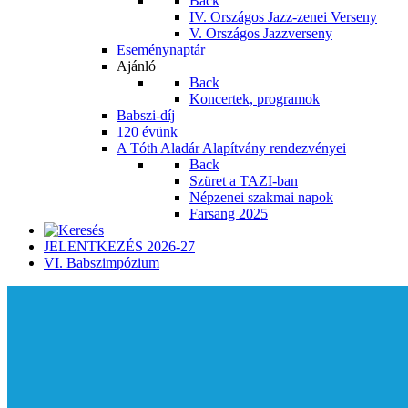
Back
IV. Országos Jazz-zenei Verseny
V. Országos Jazzverseny
Eseménynaptár
Ajánló
Back
Koncertek, programok
Babszi-díj
120 évünk
A Tóth Aladár Alapítvány rendezvényei
Back
Szüret a TAZI-ban
Népzenei szakmai napok
Farsang 2025
JELENTKEZÉS 2026-27
VI. Babszimpózium