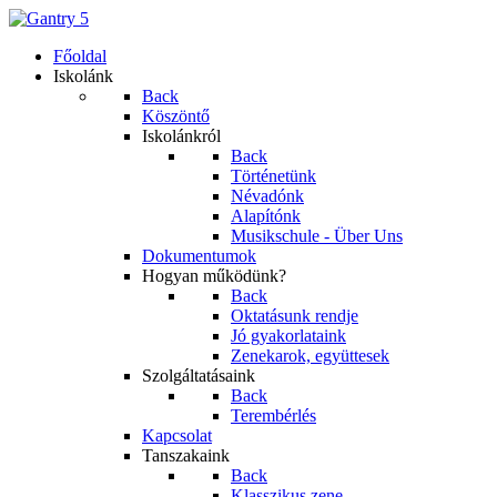
Főoldal
Iskolánk
Back
Köszöntő
Iskolánkról
Back
Történetünk
Névadónk
Alapítónk
Musikschule - Über Uns
Dokumentumok
Hogyan működünk?
Back
Oktatásunk rendje
Jó gyakorlataink
Zenekarok, együttesek
Szolgáltatásaink
Back
Terembérlés
Kapcsolat
Tanszakaink
Back
Klasszikus zene