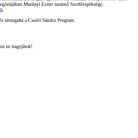
egóriájában Murányi Eszter tanárnő Szolfézspéksége.
ik
.
és támogatta a Csoóri Sándor Program.
hon ne hagyjátok!