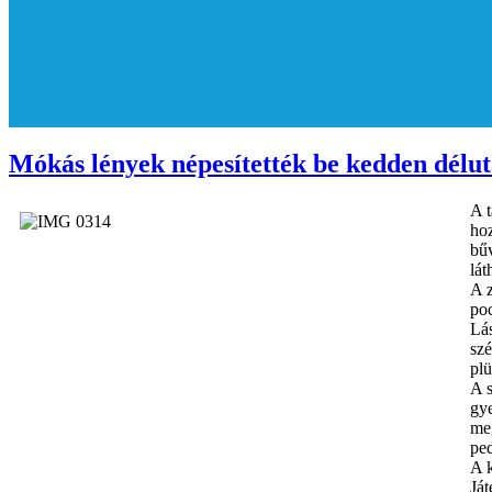
Mókás lények népesítették be kedden délu
A t
hoz
bűv
lát
A z
poc
Lás
sz
pl
A s
gye
meg
ped
A k
Ját