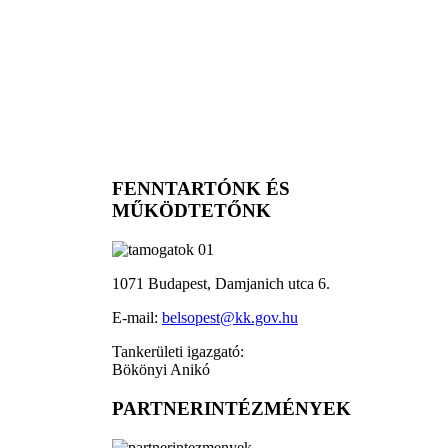
FENNTARTÓNK ÉS
MŰKÖDTETŐNK
1071 Budapest, Damjanich utca 6.
E-mail:
belsopest@kk.gov.hu
Tankerületi igazgató:
Bökönyi Anikó
PARTNERINTÉZMÉNYEK