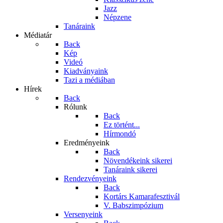
Jazz
Népzene
Tanáraink
Médiatár
Back
Kép
Videó
Kiadványaink
Tazi a médiában
Hírek
Back
Rólunk
Back
Ez történt...
Hírmondó
Eredményeink
Back
Növendékeink sikerei
Tanáraink sikerei
Rendezvényeink
Back
Kortárs Kamarafesztivál
V. Babszimpózium
Versenyeink