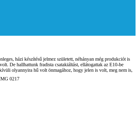
leges, házi készítésű jelmez született, néhányan még produkciót is
t. De hallhattunk fradista csatakiáltást, ellátogattak az E10-be
kívüli olyannyira hű volt önmagához, hogy jelen is volt, meg nem is,