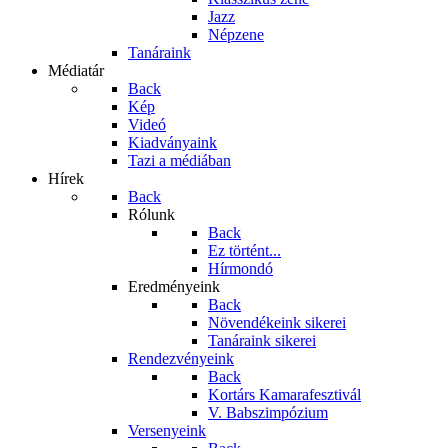
Jazz
Népzene
Tanáraink
Médiatár
Back
Kép
Videó
Kiadványaink
Tazi a médiában
Hírek
Back
Rólunk
Back
Ez történt...
Hírmondó
Eredményeink
Back
Növendékeink sikerei
Tanáraink sikerei
Rendezvényeink
Back
Kortárs Kamarafesztivál
V. Babszimpózium
Versenyeink