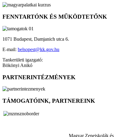
FENNTARTÓNK ÉS MŰKÖDTETŐNK
1071 Budapest, Damjanich utca 6.
E-mail:
belsopest@kk.gov.hu
Tankerületi igazgató:
Bökönyi Anikó
PARTNERINTÉZMÉNYEK
TÁMOGATÓINK, PARTNEREINK
Magyar Zeneiskolák és