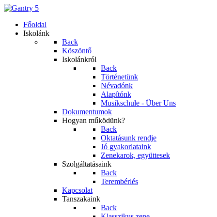
Főoldal
Iskolánk
Back
Köszöntő
Iskolánkról
Back
Történetünk
Névadónk
Alapítónk
Musikschule - Über Uns
Dokumentumok
Hogyan működünk?
Back
Oktatásunk rendje
Jó gyakorlataink
Zenekarok, együttesek
Szolgáltatásaink
Back
Terembérlés
Kapcsolat
Tanszakaink
Back
Klasszikus zene