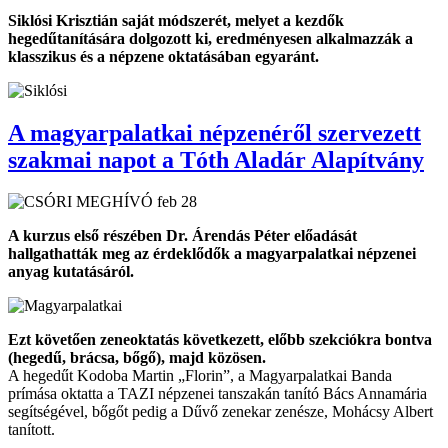
Siklósi Krisztián saját módszerét, melyet a kezdők
hegedűtanítására dolgozott ki, eredményesen alkalmazzák a
klasszikus és a népzene oktatásában egyaránt.
A magyarpalatkai népzenéről szervezett
szakmai napot a Tóth Aladár Alapítvány
A kurzus első részében Dr. Árendás Péter előadását
hallgathatták meg az érdeklődők a magyarpalatkai népzenei
anyag kutatásáról.
Ezt követően zeneoktatás következett, előbb szekciókra bontva
(hegedű, brácsa, bőgő), majd közösen.
A hegedűt Kodoba Martin „Florin”, a Magyarpalatkai Banda
prímása oktatta a TAZI népzenei tanszakán tanító Bács Annamária
segítségével, bőgőt pedig a Dűvő zenekar zenésze, Mohácsy Albert
tanított.