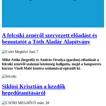
A felcsíki zenéről szervezett előadást és
bemutatót a Tóth Aladár Alapítvány
Mihó Attila (hegedű) és András Orsolya (gardon) előadását a
felcsíki zenéről szakmai közönség hallgatta, majd a hangszeres
kurzus Vizeli Máté kontra szólamával egészült ki.
Siklósi Krisztián a kezdők
hegedűtanításáról