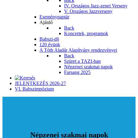
Back
IV. Országos Jazz-zenei Verseny
V. Országos Jazzverseny
Eseménynaptár
Ajánló
Back
Koncertek, programok
Babszi-díj
120 évünk
A Tóth Aladár Alapítvány rendezvényei
Back
Szüret a TAZI-ban
Népzenei szakmai napok
Farsang 2025
JELENTKEZÉS 2026-27
VI. Babszimpózium
Népzenei szakmai napok