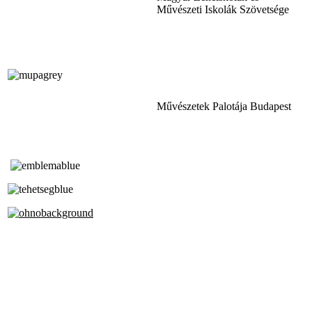
Művészeti Iskolák Szövetsége
Művészetek Palotája Budapest
Tóth Aladár Zeneiskola
Alapfokú Művészeti Iskola
Az Oktatási Hivatal Bázisintézménye
Akkreditált Kiváló Tehetségpont
A Liszt Ferenc Zeneművészeti Egyetem
a Debreceni Egyetem és a
Pécsi Tudományegyetem Partneriskolája