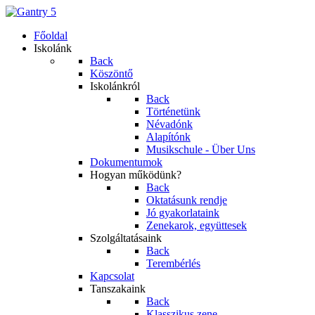
Főoldal
Iskolánk
Back
Köszöntő
Iskolánkról
Back
Történetünk
Névadónk
Alapítónk
Musikschule - Über Uns
Dokumentumok
Hogyan működünk?
Back
Oktatásunk rendje
Jó gyakorlataink
Zenekarok, együttesek
Szolgáltatásaink
Back
Terembérlés
Kapcsolat
Tanszakaink
Back
Klasszikus zene