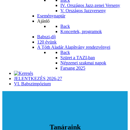
Back
IV. Országos Jazz-zenei Verseny
V. Országos Jazzverseny
Eseménynaptár
Ajánló
Back
Koncertek, programok
Babszi-díj
120 évünk
A Tóth Aladár Alapítvány rendezvényei
Back
Szüret a TAZI-ban
Népzenei szakmai napok
Farsang 2025
JELENTKEZÉS 2026-27
VI. Babszimpózium
Tanáraink