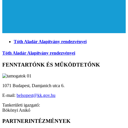
Tóth Aladár Alapítvány rendezvényei
Tóth Aladár Alapítvány rendezvényei
FENNTARTÓNK ÉS MŰKÖDTETŐNK
1071 Budapest, Damjanich utca 6.
E-mail:
belsopest@kk.gov.hu
Tankerületi igazgató:
Bökönyi Anikó
PARTNERINTÉZMÉNYEK