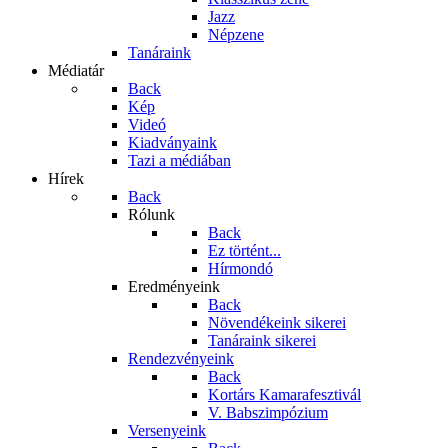
Jazz
Népzene
Tanáraink
Médiatár
Back
Kép
Videó
Kiadványaink
Tazi a médiában
Hírek
Back
Rólunk
Back
Ez történt...
Hírmondó
Eredményeink
Back
Növendékeink sikerei
Tanáraink sikerei
Rendezvényeink
Back
Kortárs Kamarafesztivál
V. Babszimpózium
Versenyeink