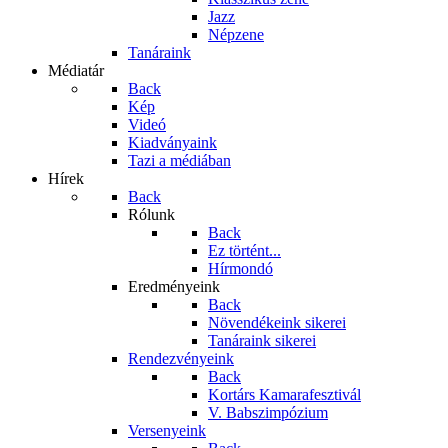
Jazz
Népzene
Tanáraink
Médiatár
Back
Kép
Videó
Kiadványaink
Tazi a médiában
Hírek
Back
Rólunk
Back
Ez történt...
Hírmondó
Eredményeink
Back
Növendékeink sikerei
Tanáraink sikerei
Rendezvényeink
Back
Kortárs Kamarafesztivál
V. Babszimpózium
Versenyeink