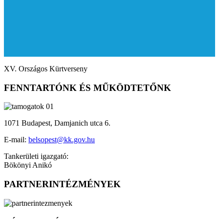
XV. Országos Kürtverseny
FENNTARTÓNK ÉS MŰKÖDTETŐNK
1071 Budapest, Damjanich utca 6.
E-mail:
belsopest@kk.gov.hu
Tankerületi igazgató:
Bökönyi Anikó
PARTNERINTÉZMÉNYEK