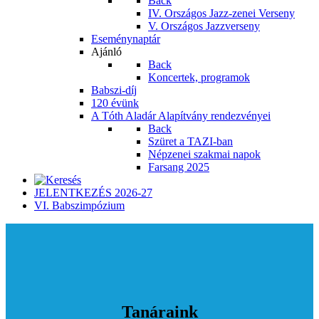
Back
IV. Országos Jazz-zenei Verseny
V. Országos Jazzverseny
Eseménynaptár
Ajánló
Back
Koncertek, programok
Babszi-díj
120 évünk
A Tóth Aladár Alapítvány rendezvényei
Back
Szüret a TAZI-ban
Népzenei szakmai napok
Farsang 2025
JELENTKEZÉS 2026-27
VI. Babszimpózium
Tanáraink