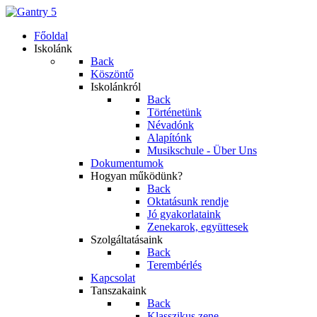
Főoldal
Iskolánk
Back
Köszöntő
Iskolánkról
Back
Történetünk
Névadónk
Alapítónk
Musikschule - Über Uns
Dokumentumok
Hogyan működünk?
Back
Oktatásunk rendje
Jó gyakorlataink
Zenekarok, együttesek
Szolgáltatásaink
Back
Terembérlés
Kapcsolat
Tanszakaink
Back
Klasszikus zene