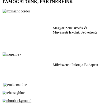
TÁMOGATÓINK, PARTNEREINK
Magyar Zeneiskolák és
Művészeti Iskolák Szövetsége
Művészetek Palotája Budapest
Tóth Aladár Zeneiskola
Alapfokú Művészeti Iskola
Az Oktatási Hivatal Bázisintézménye
Akkreditált Kiváló Tehetségpont