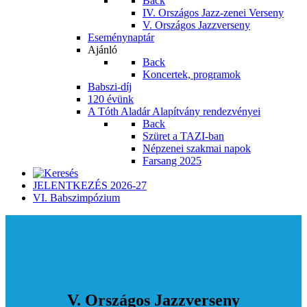
Back
IV. Országos Jazz-zenei Verseny
V. Országos Jazzverseny
Eseménynaptár
Ajánló
Back
Koncertek, programok
Babszi-díj
120 évünk
A Tóth Aladár Alapítvány rendezvényei
Back
Szüret a TAZI-ban
Népzenei szakmai napok
Farsang 2025
JELENTKEZÉS 2026-27
VI. Babszimpózium
V. Országos Jazzverseny