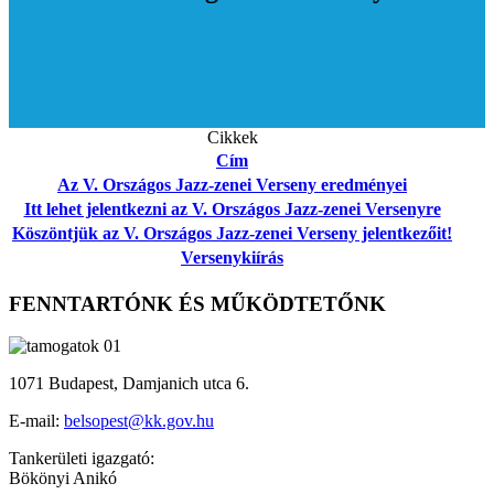
Cikkek
Cím
Az V. Országos Jazz-zenei Verseny eredményei
Itt lehet jelentkezni az V. Országos Jazz-zenei Versenyre
Köszöntjük az V. Országos Jazz-zenei Verseny jelentkezőit!
Versenykiírás
FENNTARTÓNK ÉS MŰKÖDTETŐNK
1071 Budapest, Damjanich utca 6.
E-mail:
belsopest@kk.gov.hu
Tankerületi igazgató:
Bökönyi Anikó