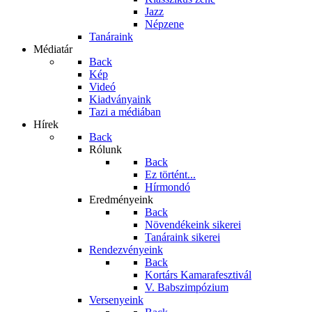
Jazz
Népzene
Tanáraink
Médiatár
Back
Kép
Videó
Kiadványaink
Tazi a médiában
Hírek
Back
Rólunk
Back
Ez történt...
Hírmondó
Eredményeink
Back
Növendékeink sikerei
Tanáraink sikerei
Rendezvényeink
Back
Kortárs Kamarafesztivál
V. Babszimpózium
Versenyeink