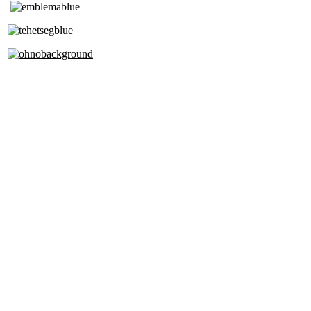
Tóth Aladár Zeneiskola
Alapfokú Művészeti Iskola
Az Oktatási Hivatal Bázisintézménye
Akkreditált Kiváló Tehetségpont
A Liszt Ferenc Zeneművészeti Egyetem
a Debreceni Egyetem és a
Pécsi Tudományegyetem Partneriskolája
Cím: 1063 Budapest, Szív u. 19-21.
Telefon: