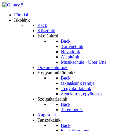
Főoldal
Iskolánk
Back
Köszöntő
Iskolánkról
Back
Történetünk
Névadónk
Alapítónk
Musikschule - Über Uns
Dokumentumok
Hogyan működünk?
Back
Oktatásunk rendje
Jó gyakorlataink
Zenekarok, együttesek
Szolgáltatásaink
Back
Terembérlés
Kapcsolat
Tanszakaink
Back
Klasszikus zene