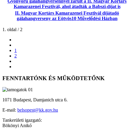
Gyönyörű gálahangversennyel zárult a II. Magyar Kortárs
Kamarazenei Fesztivál, ahol átadták a Babszi-díjat is
II. Magyar Kortárs Kamarazenei Fesztivál díjátadó
gálahangverseny az Eötvös10 Művelődési Házban
1. oldal / 2
1
2
FENNTARTÓNK ÉS MŰKÖDTETŐNK
1071 Budapest, Damjanich utca 6.
E-mail:
belsopest@kk.gov.hu
Tankerületi igazgató:
Bökönyi Anikó