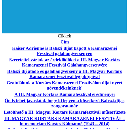
Cikkek
Cím
Kaiser Adrienne is Babszi-díjat kapott a Kamarazenei
Fesztivál gálahangversenyén
Szeretettel várjuk az érdeklődőket a III. Magyar Kortárs
Kamarazenei Fesztivál Gálahangversenyére
Babszi-díj átadó és gálahangverseny a III. Magyar Kortárs
Kamarazenei Fesztivál legjobbjaival
Gratulálunk a Kortárs Kamarazenei Fesztiválon díjat nyert
növendékeinknek!
A III. Magyar Kortárs Kamarafesztivál eredményei
Ön is tehet javaslatot, hogy ki legyen a következő Babszi-díjas
zongoratanár
Letölthető a III. Magyar Kortárs Kamarafesztivál műsorfüzete
III. MAGYAR KORTÁRS KAMARAZENEI FESZTIVÁL -
in memoriam Kovács Kálmánné (1943 – 2014)