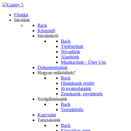
Főoldal
Iskolánk
Back
Köszöntő
Iskolánkról
Back
Történetünk
Névadónk
Alapítónk
Musikschule - Über Uns
Dokumentumok
Hogyan működünk?
Back
Oktatásunk rendje
Jó gyakorlataink
Zenekarok, együttesek
Szolgáltatásaink
Back
Terembérlés
Kapcsolat
Tanszakaink
Back
Klasszikus zene