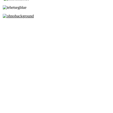
Alapfokú Művészeti Iskola
Az Oktatási Hivatal Bázisintézménye
Akkreditált Kiváló Tehetségpont
A Liszt Ferenc Zeneművészeti Egyetem
a Debreceni Egyetem és a
Pécsi Tudományegyetem Partneriskolája
Cím: 1063 Budapest, Szív u. 19-21.
Telefon:
+36-1-4130459