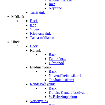
Jazz
Népzene
Tanáraink
Médiatár
Back
Kép
Videó
Kiadványaink
Tazi a médiában
Hírek
Back
Rólunk
Back
Ez történt...
Hírmondó
Eredményeink
Back
Növendékeink sikerei
Tanáraink sikerei
Rendezvényeink
Back
Kortárs Kamarafesztivál
V. Babszimpózium
Versenyeink