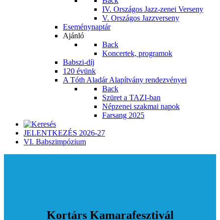
Back
IV. Országos Jazz-zenei Verseny
V. Országos Jazzverseny
Eseménynaptár
Ajánló
Back
Koncertek, programok
Babszi-díj
120 évünk
A Tóth Aladár Alapítvány rendezvényei
Back
Szüret a TAZI-ban
Népzenei szakmai napok
Farsang 2025
JELENTKEZÉS 2026-27
VI. Babszimpózium
Kortárs Kamarafesztivál