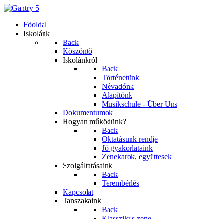
Főoldal
Iskolánk
Back
Köszöntő
Iskolánkról
Back
Történetünk
Névadónk
Alapítónk
Musikschule - Über Uns
Dokumentumok
Hogyan működünk?
Back
Oktatásunk rendje
Jó gyakorlataink
Zenekarok, együttesek
Szolgáltatásaink
Back
Terembérlés
Kapcsolat
Tanszakaink
Back
Klasszikus zene