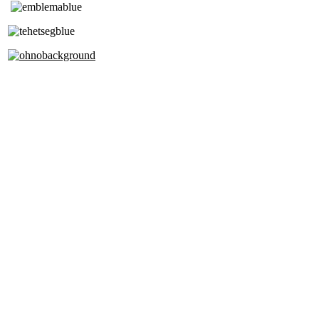
Tóth Aladár Zeneiskola
Alapfokú Művészeti Iskola
Az Oktatási Hivatal Bázisintézménye
Akkreditált Kiváló Tehetségpont
A Liszt Ferenc Zeneművészeti Egyetem
a Debreceni Egyetem és a
Pécsi Tudományegyetem Partneriskolája
Cím: 1063 Budapest, Szív u. 19-21.
Telefon: