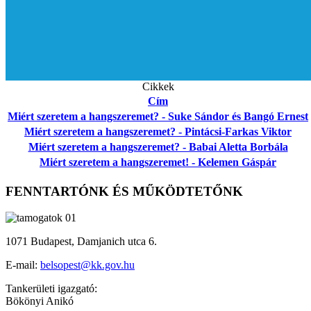
Cikkek
Cím
Miért szeretem a hangszeremet? - Suke Sándor és Bangó Ernest
Miért szeretem a hangszeremet? - Pintácsi-Farkas Viktor
Miért szeretem a hangszeremet? - Babai Aletta Borbála
Miért szeretem a hangszeremet! - Kelemen Gáspár
FENNTARTÓNK ÉS MŰKÖDTETŐNK
1071 Budapest, Damjanich utca 6.
E-mail:
belsopest@kk.gov.hu
Tankerületi igazgató:
Bökönyi Anikó