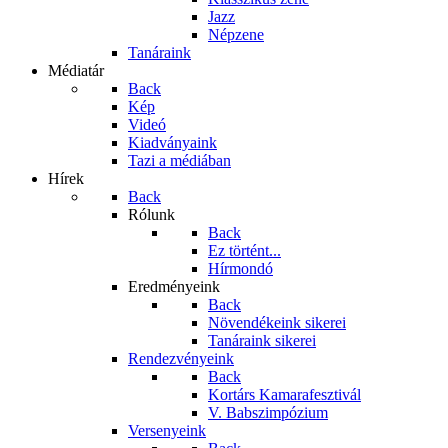
Jazz
Népzene
Tanáraink
Médiatár
Back
Kép
Videó
Kiadványaink
Tazi a médiában
Hírek
Back
Rólunk
Back
Ez történt...
Hírmondó
Eredményeink
Back
Növendékeink sikerei
Tanáraink sikerei
Rendezvényeink
Back
Kortárs Kamarafesztivál
V. Babszimpózium
Versenyeink