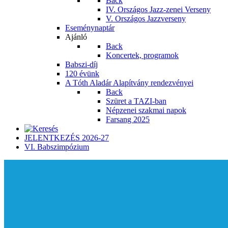
Back
IV. Országos Jazz-zenei Verseny
V. Országos Jazzverseny
Eseménynaptár
Ajánló
Back
Koncertek, programok
Babszi-díj
120 évünk
A Tóth Aladár Alapítvány rendezvényei
Back
Szüret a TAZI-ban
Népzenei szakmai napok
Farsang 2025
JELENTKEZÉS 2026-27
VI. Babszimpózium