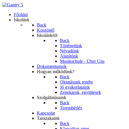
Főoldal
Iskolánk
Back
Köszöntő
Iskolánkról
Back
Történetünk
Névadónk
Alapítónk
Musikschule - Über Uns
Dokumentumok
Hogyan működünk?
Back
Oktatásunk rendje
Jó gyakorlataink
Zenekarok, együttesek
Szolgáltatásaink
Back
Terembérlés
Kapcsolat
Tanszakaink
Back
Klasszikus zene