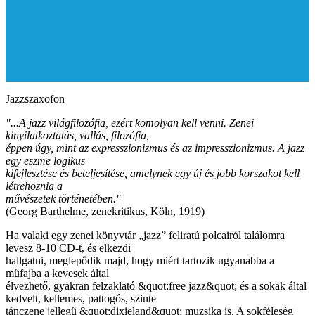
Jazzszaxofon
"...A jazz világfilozófia, ezért komolyan kell venni. Zenei
kinyilatkoztatás, vallás, filozófia,
éppen úgy, mint az expresszionizmus és az impresszionizmus. A jazz
egy eszme logikus
kifejlesztése és beteljesítése, amelynek egy új és jobb korszakot kell
létrehoznia a
művészetek történetében."
(Georg Barthelme, zenekritikus, Köln, 1919)
Ha valaki egy zenei könyvtár „jazz” feliratú polcairól találomra
levesz 8-10 CD-t, és elkezdi
hallgatni, meglepődik majd, hogy miért tartozik ugyanabba a
műfajba a kevesek által
élvezhető, gyakran felzaklató &quot;free jazz&quot; és a sokak által
kedvelt, kellemes, pattogós, szinte
tánczene jellegű &quot;dixieland&quot; muzsika is. A sokféleség