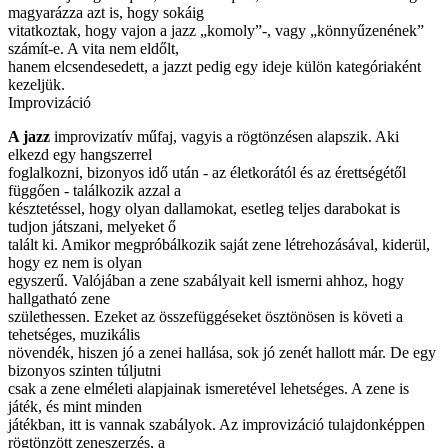
magyarázza azt is, hogy sokáig
vitatkoztak, hogy vajon a jazz „komoly”-, vagy „könnyűzenének”
számít-e. A vita nem eldőlt,
hanem elcsendesedett, a jazzt pedig egy ideje külön kategóriaként
kezeljük.
Improvizáció
A jazz
improvizatív műfaj, vagyis a rögtönzésen alapszik. Aki
elkezd egy hangszerrel
foglalkozni, bizonyos idő után - az életkorától és az érettségétől
függően - találkozik azzal a
késztetéssel, hogy olyan dallamokat, esetleg teljes darabokat is
tudjon játszani, melyeket ő
talált ki. Amikor megpróbálkozik saját zene létrehozásával, kiderül,
hogy ez nem is olyan
egyszerű. Valójában a zene szabályait kell ismerni ahhoz, hogy
hallgatható zene
születhessen. Ezeket az összefüggéseket ösztönösen is követi a
tehetséges, muzikális
növendék, hiszen jó a zenei hallása, sok jó zenét hallott már. De egy
bizonyos szinten túljutni
csak a zene elméleti alapjainak ismeretével lehetséges. A zene is
játék, és mint minden
játékban, itt is vannak szabályok. Az improvizáció tulajdonképpen
rögtönzött zeneszerzés, a