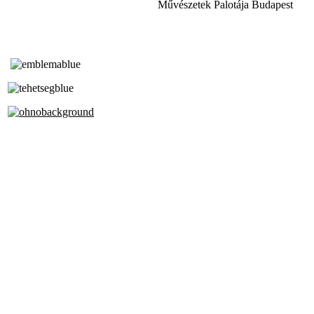
Művészetek Palotája Budapest
Tóth Aladár Zeneiskola
Alapfokú Művészeti Iskola
Az Oktatási Hivatal Bázisintézménye
Akkreditált Kiváló Tehetségpont
A Liszt Ferenc Zeneművészeti Egyetem
a Debreceni Egyetem és a
Pécsi Tudományegyetem Partneriskolája