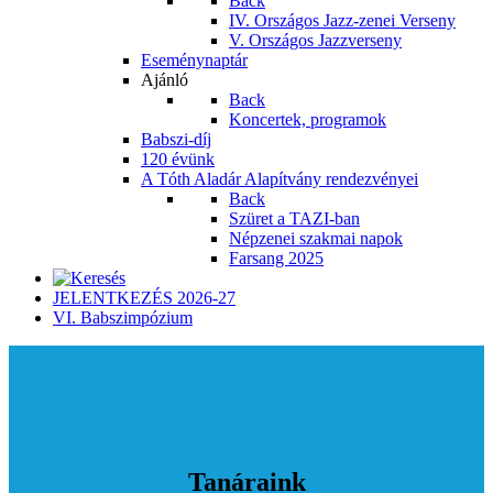
Back
IV. Országos Jazz-zenei Verseny
V. Országos Jazzverseny
Eseménynaptár
Ajánló
Back
Koncertek, programok
Babszi-díj
120 évünk
A Tóth Aladár Alapítvány rendezvényei
Back
Szüret a TAZI-ban
Népzenei szakmai napok
Farsang 2025
JELENTKEZÉS 2026-27
VI. Babszimpózium
Tanáraink