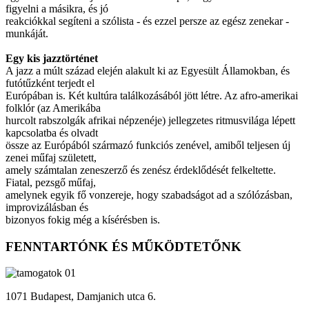
figyelni a másikra, és jó
reakciókkal segíteni a szólista - és ezzel persze az egész zenekar -
munkáját.
Egy kis jazztörténet
A jazz a múlt század elején alakult ki az Egyesült Államokban, és
futótűzként terjedt el
Európában is. Két kultúra találkozásából jött létre. Az afro-amerikai
folklór (az Amerikába
hurcolt rabszolgák afrikai népzenéje) jellegzetes ritmusvilága lépett
kapcsolatba és olvadt
össze az Európából származó funkciós zenével, amiből teljesen új
zenei műfaj született,
amely számtalan zeneszerző és zenész érdeklődését felkeltette.
Fiatal, pezsgő műfaj,
amelynek egyik fő vonzereje, hogy szabadságot ad a szólózásban,
improvizálásban és
bizonyos fokig még a kísérésben is.
FENNTARTÓNK ÉS MŰKÖDTETŐNK
1071 Budapest, Damjanich utca 6.