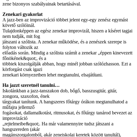
zene bizonyos szabályainak betartásával.
Zenekari gyakorlat
A jazz-ben az improvizáció többet jelent egy-egy zenész egymást
követő szólóinál.
Tulajdonképpen az egész zenekar improvizál, hiszen a kíséret tagjai
nem tudják, mit fog
játszani a szólista. A zenekar működése, és a zenészek szerepe is
folyton változik az
előadás során. Mindig a szólista számít a zenekar „éppen kinevezett
főnökének&quot;, és a
többiek kiszolgálják abban, hogy minél jobban szólózhasson. Ezt a
körforgást csak igazi
zenekari környezetben lehet megtanulni, elsajátítani.
Ha jazzt szeretnél tanulni…
Iskolánkban a jazz-tanszakon dob, bőgő, basszusgitár, gitár,
zongora, szaxofon, ének
tárgyakat tanítunk. A hangszeres főtárgy órákon megtanulhatod a
műfajra jellemző
fogásokat, dallamalkotást, ritmusokat, és főtárgy tanárod bevezet az
improvizáció
„rejtelmeibe&quot;. Ha már valamennyire tudsz játszani a
hangszereden (akár
magánszorgalomból, akár zeneiskolai keretek között tanultál),