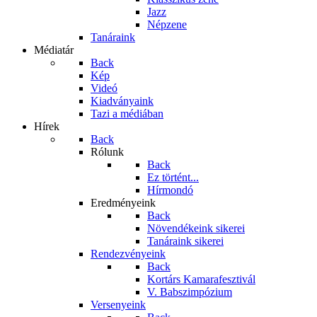
Jazz
Népzene
Tanáraink
Médiatár
Back
Kép
Videó
Kiadványaink
Tazi a médiában
Hírek
Back
Rólunk
Back
Ez történt...
Hírmondó
Eredményeink
Back
Növendékeink sikerei
Tanáraink sikerei
Rendezvényeink
Back
Kortárs Kamarafesztivál
V. Babszimpózium
Versenyeink