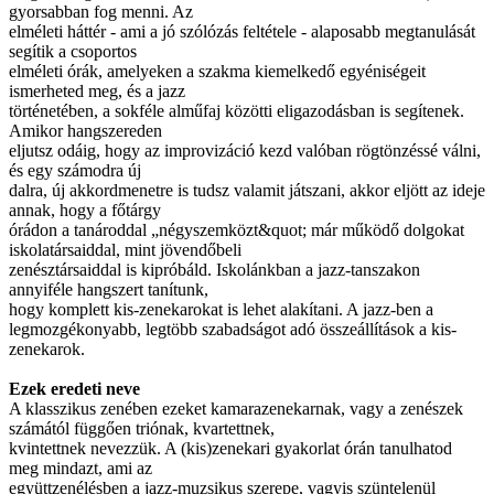
gyorsabban fog menni. Az
elméleti háttér - ami a jó szólózás feltétele - alaposabb megtanulását
segítik a csoportos
elméleti órák, amelyeken a szakma kiemelkedő egyéniségeit
ismerheted meg, és a jazz
történetében, a sokféle alműfaj közötti eligazodásban is segítenek.
Amikor hangszereden
eljutsz odáig, hogy az improvizáció kezd valóban rögtönzéssé válni,
és egy számodra új
dalra, új akkordmenetre is tudsz valamit játszani, akkor eljött az ideje
annak, hogy a főtárgy
órádon a tanároddal „négyszemközt&quot; már működő dolgokat
iskolatársaiddal, mint jövendőbeli
zenésztársaiddal is kipróbáld. Iskolánkban a jazz-tanszakon
annyiféle hangszert tanítunk,
hogy komplett kis-zenekarokat is lehet alakítani. A jazz-ben a
legmozgékonyabb, legtöbb szabadságot adó összeállítások a kis-
zenekarok.
Ezek eredeti neve
A klasszikus zenében ezeket kamarazenekarnak, vagy a zenészek
számától függően triónak, kvartettnek,
kvintettnek nevezzük. A (kis)zenekari gyakorlat órán tanulhatod
meg mindazt, ami az
együttzenélésben a jazz-muzsikus szerepe, vagyis szüntelenül