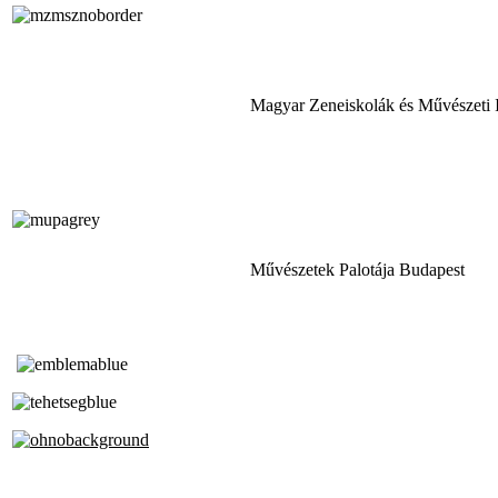
Magyar Zeneiskolák és Művészeti 
Művészetek Palotája Budapest
Tóth Aladár Zeneiskola
Alapfokú Művészeti Iskola
Az Oktatási Hivatal Bázisintézménye
Akkreditált Kiváló Tehetségpont
A Liszt Ferenc Zeneművészeti Egyetem
a Debreceni Egyetem és a