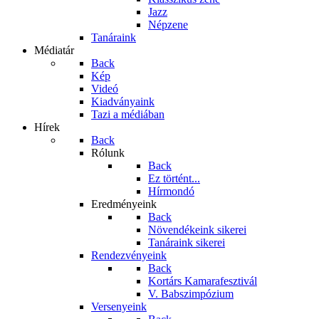
Jazz
Népzene
Tanáraink
Médiatár
Back
Kép
Videó
Kiadványaink
Tazi a médiában
Hírek
Back
Rólunk
Back
Ez történt...
Hírmondó
Eredményeink
Back
Növendékeink sikerei
Tanáraink sikerei
Rendezvényeink
Back
Kortárs Kamarafesztivál
V. Babszimpózium
Versenyeink