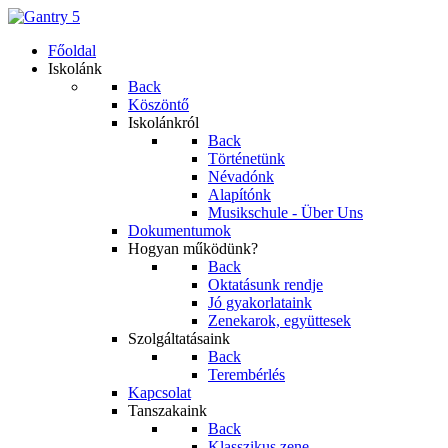
Főoldal
Iskolánk
Back
Köszöntő
Iskolánkról
Back
Történetünk
Névadónk
Alapítónk
Musikschule - Über Uns
Dokumentumok
Hogyan működünk?
Back
Oktatásunk rendje
Jó gyakorlataink
Zenekarok, együttesek
Szolgáltatásaink
Back
Terembérlés
Kapcsolat
Tanszakaink
Back
Klasszikus zene