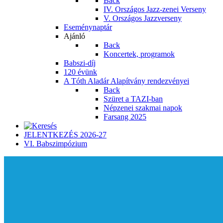
Back
IV. Országos Jazz-zenei Verseny
V. Országos Jazzverseny
Eseménynaptár
Ajánló
Back
Koncertek, programok
Babszi-díj
120 évünk
A Tóth Aladár Alapítvány rendezvényei
Back
Szüret a TAZI-ban
Népzenei szakmai napok
Farsang 2025
JELENTKEZÉS 2026-27
VI. Babszimpózium