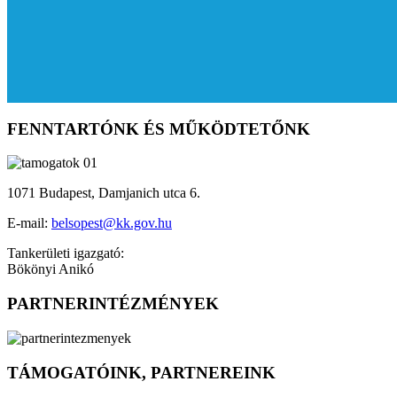
FENNTARTÓNK ÉS MŰKÖDTETŐNK
1071 Budapest, Damjanich utca 6.
E-mail:
belsopest@kk.gov.hu
Tankerületi igazgató:
Bökönyi Anikó
PARTNERINTÉZMÉNYEK
TÁMOGATÓINK, PARTNEREINK