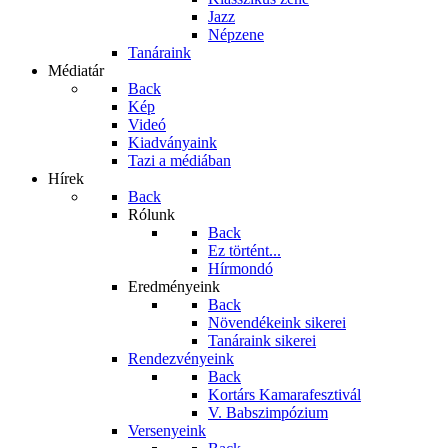
Jazz
Népzene
Tanáraink
Médiatár
Back
Kép
Videó
Kiadványaink
Tazi a médiában
Hírek
Back
Rólunk
Back
Ez történt...
Hírmondó
Eredményeink
Back
Növendékeink sikerei
Tanáraink sikerei
Rendezvényeink
Back
Kortárs Kamarafesztivál
V. Babszimpózium
Versenyeink