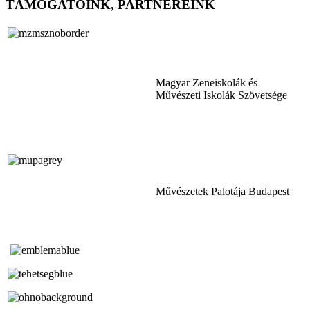
TÁMOGATÓINK, PARTNEREINK
Magyar Zeneiskolák és
Művészeti Iskolák Szövetsége
Művészetek Palotája Budapest
Tóth Aladár Zeneiskola
Alapfokú Művészeti Iskola
Az Oktatási Hivatal Bázisintézménye
Akkreditált Kiváló Tehetségpont