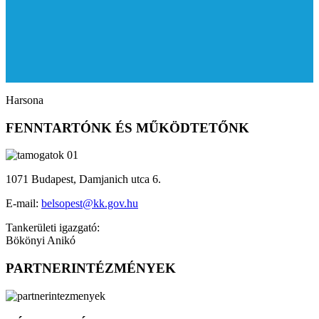
Harsona
FENNTARTÓNK ÉS MŰKÖDTETŐNK
1071 Budapest, Damjanich utca 6.
E-mail:
belsopest@kk.gov.hu
Tankerületi igazgató:
Bökönyi Anikó
PARTNERINTÉZMÉNYEK