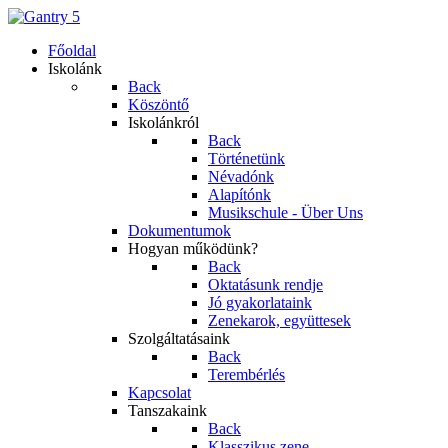
Főoldal
Iskolánk
Back
Köszöntő
Iskolánkról
Back
Történetünk
Névadónk
Alapítónk
Musikschule - Über Uns
Dokumentumok
Hogyan működünk?
Back
Oktatásunk rendje
Jó gyakorlataink
Zenekarok, együttesek
Szolgáltatásaink
Back
Terembérlés
Kapcsolat
Tanszakaink
Back
Klasszikus zene