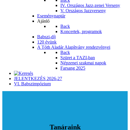
Back
IV. Országos Jazz-zenei Verseny
V. Országos Jazzverseny
Eseménynaptár
Ajánló
Back
Koncertek, programok
Babszi-díj
120 évünk
A Tóth Aladár Alapítvány rendezvényei
Back
Szüret a TAZI-ban
Népzenei szakmai napok
Farsang 2025
JELENTKEZÉS 2026-27
VI. Babszimpózium
Tanáraink