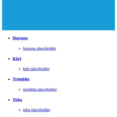
Harsona
harsona placeholder
Kürt
kürt placeholder
Trombita
trombita placeholder
Tuba
tuba placeholder