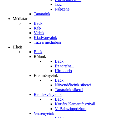
Jazz
Népzene
Tanáraink
Médiatár
Back
Kép
Videó
Kiadványaink
Tazi a médiában
Hírek
Back
Rólunk
Back
Ez történt...
Hírmondó
Eredményeink
Back
Növendékeink sikerei
Tanáraink sikerei
Rendezvényeink
Back
Kortárs Kamarafesztivál
V. Babszimpózium
Versenyeink