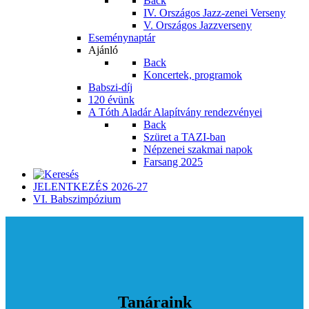
Back
IV. Országos Jazz-zenei Verseny
V. Országos Jazzverseny
Eseménynaptár
Ajánló
Back
Koncertek, programok
Babszi-díj
120 évünk
A Tóth Aladár Alapítvány rendezvényei
Back
Szüret a TAZI-ban
Népzenei szakmai napok
Farsang 2025
JELENTKEZÉS 2026-27
VI. Babszimpózium
Tanáraink