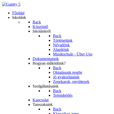
Főoldal
Iskolánk
Back
Köszöntő
Iskolánkról
Back
Történetünk
Névadónk
Alapítónk
Musikschule - Über Uns
Dokumentumok
Hogyan működünk?
Back
Oktatásunk rendje
Jó gyakorlataink
Zenekarok, együttesek
Szolgáltatásaink
Back
Terembérlés
Kapcsolat
Tanszakaink
Back
Klasszikus zene