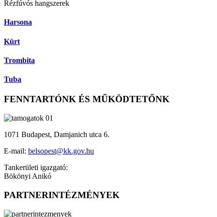
Rézfúvós hangszerek
Harsona
Kürt
Trombita
Tuba
FENNTARTÓNK ÉS MŰKÖDTETŐNK
1071 Budapest, Damjanich utca 6.
E-mail:
belsopest@kk.gov.hu
Tankerületi igazgató:
Bökönyi Anikó
PARTNERINTÉZMÉNYEK