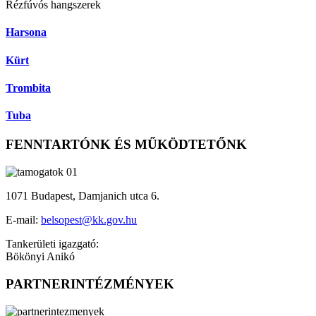
Rézfúvós hangszerek
Harsona
Kürt
Trombita
Tuba
FENNTARTÓNK ÉS MŰKÖDTETŐNK
1071 Budapest, Damjanich utca 6.
E-mail:
belsopest@kk.gov.hu
Tankerületi igazgató:
Bökönyi Anikó
PARTNERINTÉZMÉNYEK