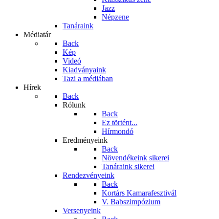
Jazz
Népzene
Tanáraink
Médiatár
Back
Kép
Videó
Kiadványaink
Tazi a médiában
Hírek
Back
Rólunk
Back
Ez történt...
Hírmondó
Eredményeink
Back
Növendékeink sikerei
Tanáraink sikerei
Rendezvényeink
Back
Kortárs Kamarafesztivál
V. Babszimpózium
Versenyeink