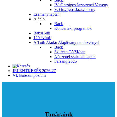
Back
IV. Országos Jazz-zenei Verseny
V. Országos Jazzverseny
Eseménynaptár
Ajánló
Back
Koncertek, programok
Babszi-díj
120 évünk
A Tóth Aladár Alapítvány rendezvényei
Back
Szüret a TAZI-ban
Népzenei szakmai napok
Farsang 2025
JELENTKEZÉS 2026-27
VI. Babszimpózium
Tanáraink