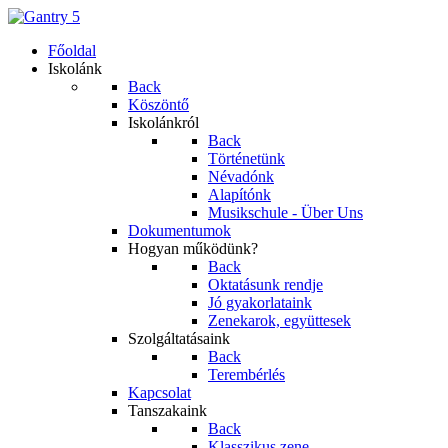
Főoldal
Iskolánk
Back
Köszöntő
Iskolánkról
Back
Történetünk
Névadónk
Alapítónk
Musikschule - Über Uns
Dokumentumok
Hogyan működünk?
Back
Oktatásunk rendje
Jó gyakorlataink
Zenekarok, együttesek
Szolgáltatásaink
Back
Terembérlés
Kapcsolat
Tanszakaink
Back
Klasszikus zene