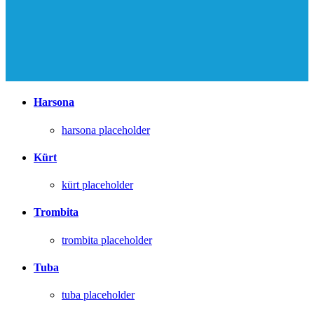
Harsona
harsona placeholder
Kürt
kürt placeholder
Trombita
trombita placeholder
Tuba
tuba placeholder