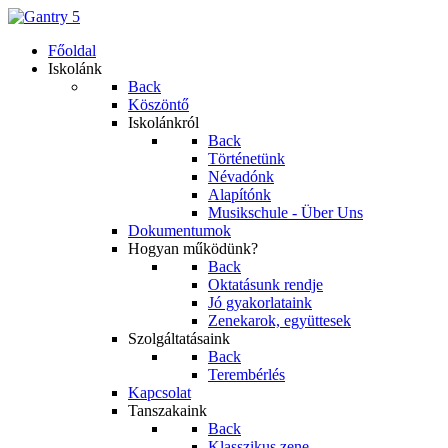
Főoldal
Iskolánk
Back
Köszöntő
Iskolánkról
Back
Történetünk
Névadónk
Alapítónk
Musikschule - Über Uns
Dokumentumok
Hogyan működünk?
Back
Oktatásunk rendje
Jó gyakorlataink
Zenekarok, együttesek
Szolgáltatásaink
Back
Terembérlés
Kapcsolat
Tanszakaink
Back
Klasszikus zene