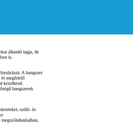
kar állandó tagja, de
ben is.
 furulyázni. A hangszer
t és megfelelő
al kezelhesd.
nőségű hangszerek
ereteket, szóló- és
sz
megszólaltatásában,