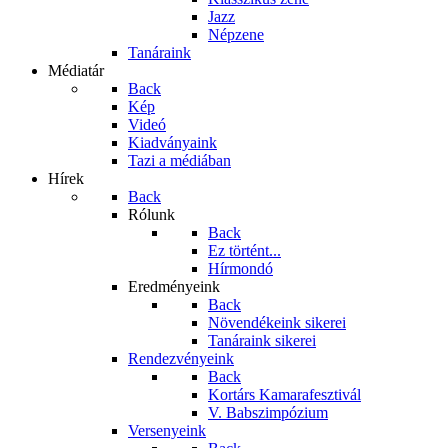
Jazz
Népzene
Tanáraink
Médiatár
Back
Kép
Videó
Kiadványaink
Tazi a médiában
Hírek
Back
Rólunk
Back
Ez történt...
Hírmondó
Eredményeink
Back
Növendékeink sikerei
Tanáraink sikerei
Rendezvényeink
Back
Kortárs Kamarafesztivál
V. Babszimpózium
Versenyeink