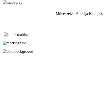
Művészetek Palotája Budapest
Tóth Aladár Zeneiskola
Alapfokú Művészeti Iskola
Az Oktatási Hivatal Bázisintézménye
Akkreditált Kiváló Tehetségpont
A Liszt Ferenc Zeneművészeti Egyetem
a Debreceni Egyetem és a
Pécsi Tudományegyetem Partneriskolája