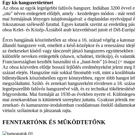
Egy kis hangszertörténet
Az oboa az egyik legrégebbi fafúvós hangszer. Indiában 3200 évvel e
„otu” néven emlegetett elődjét, amely - kezdetleges módon - már rend
mai formájának lényeges tulajdonságaival: a duplanádas nyelvsíppal é
fokozatosan szélesedő furattal. Egyes kutatók szerint az eredetileg pás
oboa Kelet- és Közép-Ázsiából arab közvetítéssel jutott el Dél-Európ
Érces hangjának köszönhetően az oboa a 16. század végéig a katona
állandó hangszere volt, emellett a késő-középkor és a reneszánsz idej
az énekeseket kísérő vagy tánczenét játszó hangszeres együttesekben i
különféle neveken emlegették (shawn, schalmei, töröksíp), és valami
Franciaországban kezdték használni rá a „haut-bois” [ó-boa] (= magas
Az oboa közvetlen elődje hosszú fejlődés eredményeként jelent meg 
század elején. Hangszíne már sokkal finomabb volt, mint a korábbiaké,
billentyűknek köszönhetően egyre könnyebben, egyre több hangot lehe
megszólaltatni. Szóló- és zenekari hangszerként rövidesen a 18. száz
legnépszerűbb fafúvós hangszerévé vált, és ez technikai tökéletesítését 
felgyorsította. Mai formáját az 1930-as években nyerte el. Különlege
mai zenekarokban is kitüntetett szerephez juttatta. Gyakran jelenik m
zenekari- és kamarazene-irodalomban csodálatosan éneklő dallamokat
virtuóz szólamokat is játszanak rajta.
FENNTARTÓNK ÉS MŰKÖDTETŐNK