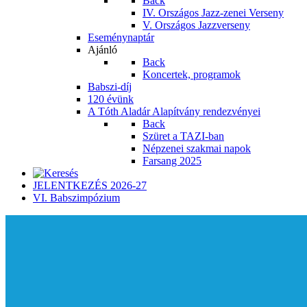
Back
IV. Országos Jazz-zenei Verseny
V. Országos Jazzverseny
Eseménynaptár
Ajánló
Back
Koncertek, programok
Babszi-díj
120 évünk
A Tóth Aladár Alapítvány rendezvényei
Back
Szüret a TAZI-ban
Népzenei szakmai napok
Farsang 2025
JELENTKEZÉS 2026-27
VI. Babszimpózium