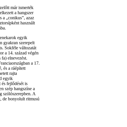
zelőtt már ismerték
elkezett a hangszer
s a „conikus”, azaz
ztorsípként használt
ába.
zenekarok egyik
én gyakran szerepelt
s. Sokféle változatát
kor a 14. század végén
 fa) elnevezést.
Franciaországban a 17.
 és a ráépített
tett rajta
ad egyik
és fejlődését is
sen szép hangszíne a
eg szólószerepben. A
, de bonyolult ritmusú