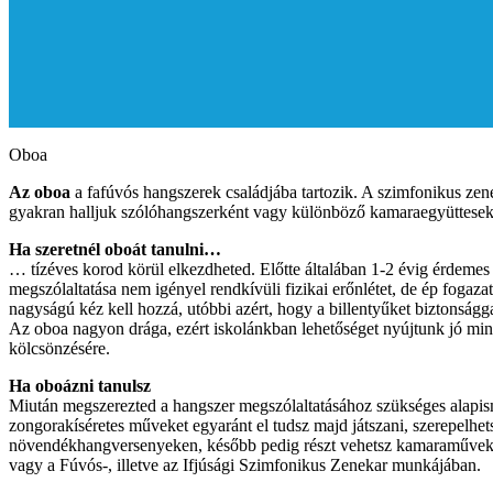
Oboa
Az oboa
a fafúvós hangszerek családjába tartozik. A szimfonikus zene
gyakran halljuk szólóhangszerként vagy különböző kamaraegyüttesek
Ha szeretnél oboát tanulni…
… tízéves korod körül elkezdheted. Előtte általában 1-2 évig érdemes
megszólaltatása nem igényel rendkívüli fizikai erőnlétet, de ép fogaza
nagyságú kéz kell hozzá, utóbbi azért, hogy a billentyűket biztonságg
Az oboa nagyon drága, ezért iskolánkban lehetőséget nyújtunk jó mi
kölcsönzésére.
Ha oboázni tanulsz
Miután megszerezted a hangszer megszólaltatásához szükséges alapism
zongorakíséretes műveket egyaránt el tudsz majd játszani, szerepelhet
növendékhangversenyeken, később pedig részt vehetsz kamaraművek 
vagy a Fúvós-, illetve az Ifjúsági Szimfonikus Zenekar munkájában.