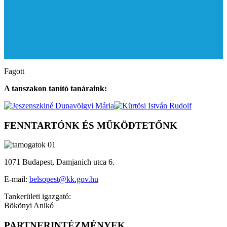
Fagott
A tanszakon tanító tanáraink:
FENNTARTÓNK ÉS MŰKÖDTETŐNK
1071 Budapest, Damjanich utca 6.
E-mail:
belsopest@kk.gov.hu
Tankerületi igazgató:
Bökönyi Anikó
PARTNERINTÉZMÉNYEK