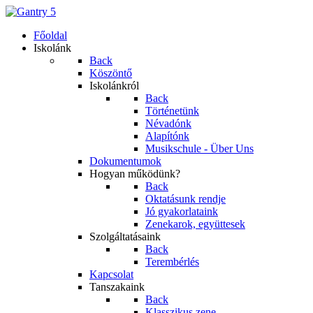
Főoldal
Iskolánk
Back
Köszöntő
Iskolánkról
Back
Történetünk
Névadónk
Alapítónk
Musikschule - Über Uns
Dokumentumok
Hogyan működünk?
Back
Oktatásunk rendje
Jó gyakorlataink
Zenekarok, együttesek
Szolgáltatásaink
Back
Terembérlés
Kapcsolat
Tanszakaink
Back
Klasszikus zene