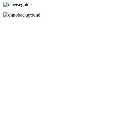
Alapfokú Művészeti Iskola
Az Oktatási Hivatal Bázisintézménye
Akkreditált Kiváló Tehetségpont
A Liszt Ferenc Zeneművészeti Egyetem
a Debreceni Egyetem és a
Pécsi Tudományegyetem Partneriskolája
Cím: 1063 Budapest, Szív u. 19-21.
Telefon:
+36-1-4130459