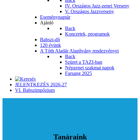
Back
IV. Országos Jazz-zenei Verseny
V. Országos Jazzverseny
Eseménynaptár
Ajánló
Back
Koncertek, programok
Babszi-díj
120 évünk
A Tóth Aladár Alapítvány rendezvényei
Back
Szüret a TAZI-ban
Népzenei szakmai napok
Farsang 2025
JELENTKEZÉS 2026-27
VI. Babszimpózium
Tanáraink