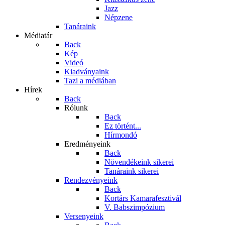
Jazz
Népzene
Tanáraink
Médiatár
Back
Kép
Videó
Kiadványaink
Tazi a médiában
Hírek
Back
Rólunk
Back
Ez történt...
Hírmondó
Eredményeink
Back
Növendékeink sikerei
Tanáraink sikerei
Rendezvényeink
Back
Kortárs Kamarafesztivál
V. Babszimpózium
Versenyeink