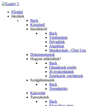
Főoldal
Iskolánk
Back
Köszöntő
Iskolánkról
Back
Történetünk
Névadónk
Alapítónk
Musikschule - Über Uns
Dokumentumok
Hogyan működünk?
Back
Oktatásunk rendje
Jó gyakorlataink
Zenekarok, együttesek
Szolgáltatásaink
Back
Terembérlés
Kapcsolat
Tanszakaink
Back
Klasszikus zene