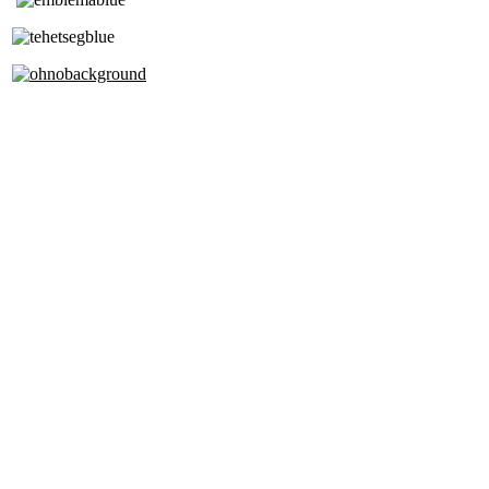
Tóth Aladár Zeneiskola
Alapfokú Művészeti Iskola
Az Oktatási Hivatal Bázisintézménye
Akkreditált Kiváló Tehetségpont
A Liszt Ferenc Zeneművészeti Egyetem
a Debreceni Egyetem és a
Pécsi Tudományegyetem Partneriskolája
Cím: 1063 Budapest, Szív u. 19-21.
Telefon: