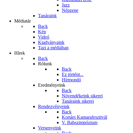
Jazz
Népzene
Tanáraink
Médiatár
Back
Kép
Videó
Kiadványaink
Tazi a médiában
Hírek
Back
Rólunk
Back
Ez történt...
Hírmondó
Eredményeink
Back
Növendékeink sikerei
Tanáraink sikerei
Rendezvényeink
Back
Kortárs Kamarafesztivál
V. Babszimpózium
Versenyeink