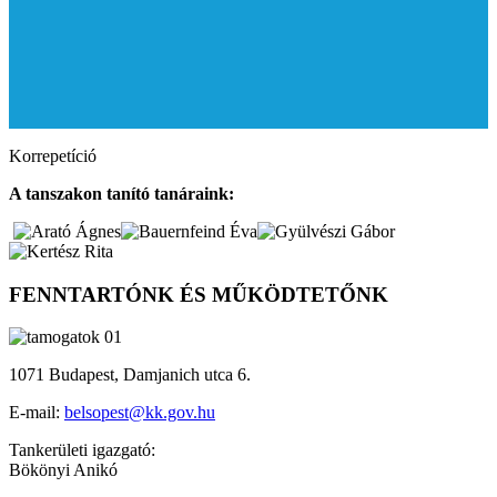
Korrepetíció
A tanszakon tanító tanáraink:
FENNTARTÓNK ÉS MŰKÖDTETŐNK
1071 Budapest, Damjanich utca 6.
E-mail:
belsopest@kk.gov.hu
Tankerületi igazgató:
Bökönyi Anikó