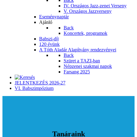
Back
IV. Országos Jazz-zenei Verseny
V. Országos Jazzverseny
Eseménynaptár
Ajánló
Back
Koncertek, programok
Babszi-díj
120 évünk
A Tóth Aladár Alapítvány rendezvényei
Back
Szüret a TAZI-ban
Népzenei szakmai napok
Farsang 2025
JELENTKEZÉS 2026-27
VI. Babszimpózium
Tanáraink