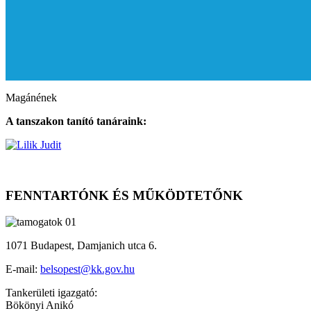
Magánének
A tanszakon tanító tanáraink:
FENNTARTÓNK ÉS MŰKÖDTETŐNK
1071 Budapest, Damjanich utca 6.
E-mail:
belsopest@kk.gov.hu
Tankerületi igazgató:
Bökönyi Anikó