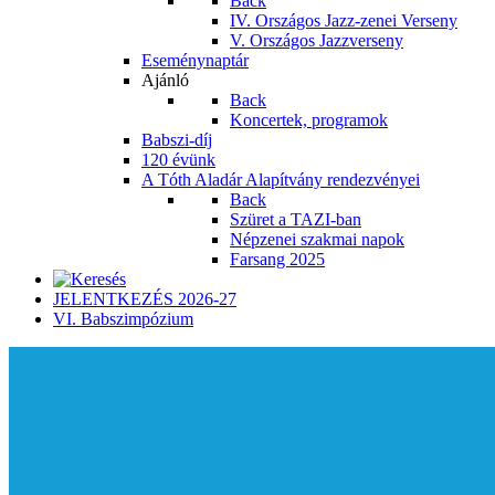
Back
IV. Országos Jazz-zenei Verseny
V. Országos Jazzverseny
Eseménynaptár
Ajánló
Back
Koncertek, programok
Babszi-díj
120 évünk
A Tóth Aladár Alapítvány rendezvényei
Back
Szüret a TAZI-ban
Népzenei szakmai napok
Farsang 2025
JELENTKEZÉS 2026-27
VI. Babszimpózium