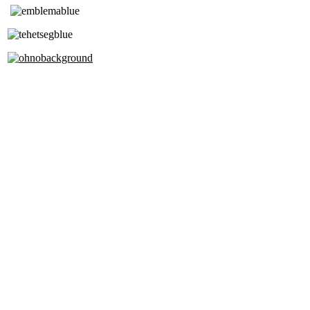
Tóth Aladár Zeneiskola
Alapfokú Művészeti Iskola
Az Oktatási Hivatal Bázisintézménye
Akkreditált Kiváló Tehetségpont
A Liszt Ferenc Zeneművészeti Egyetem
a Debreceni Egyetem és a
Pécsi Tudományegyetem Partneriskolája
Cím: 1063 Budapest, Szív u. 19-21.
Telefon: