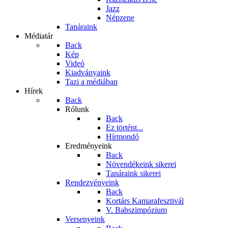
Jazz
Népzene
Tanáraink
Médiatár
Back
Kép
Videó
Kiadványaink
Tazi a médiában
Hírek
Back
Rólunk
Back
Ez történt...
Hírmondó
Eredményeink
Back
Növendékeink sikerei
Tanáraink sikerei
Rendezvényeink
Back
Kortárs Kamarafesztivál
V. Babszimpózium
Versenyeink