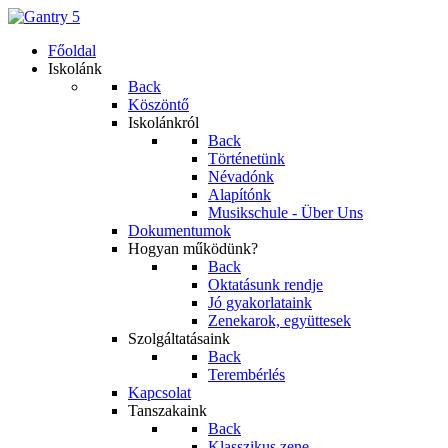
Főoldal
Iskolánk
Back
Köszöntő
Iskolánkról
Back
Történetünk
Névadónk
Alapítónk
Musikschule - Über Uns
Dokumentumok
Hogyan működünk?
Back
Oktatásunk rendje
Jó gyakorlataink
Zenekarok, együttesek
Szolgáltatásaink
Back
Terembérlés
Kapcsolat
Tanszakaink
Back
Klasszikus zene