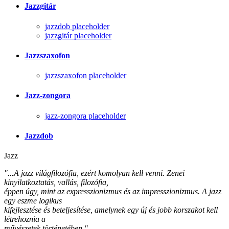
Jazzgitár
jazzdob placeholder
jazzgitár placeholder
Jazzszaxofon
jazzszaxofon placeholder
Jazz-zongora
jazz-zongora placeholder
Jazzdob
Jazz
"...A jazz világfilozófia, ezért komolyan kell venni. Zenei
kinyilatkoztatás, vallás, filozófia,
éppen úgy, mint az expresszionizmus és az impresszionizmus. A jazz
egy eszme logikus
kifejlesztése és beteljesítése, amelynek egy új és jobb korszakot kell
létrehoznia a
művészetek történetében."