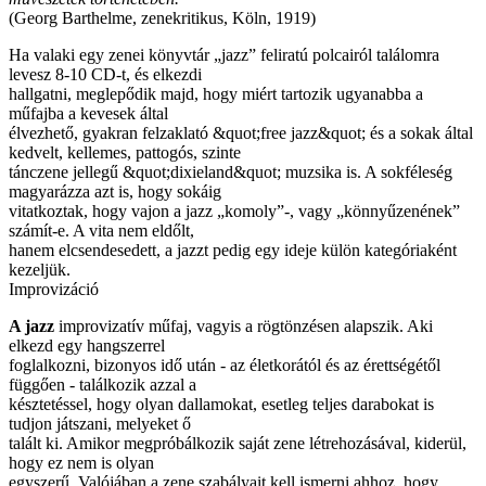
(Georg Barthelme, zenekritikus, Köln, 1919)
Ha valaki egy zenei könyvtár „jazz” feliratú polcairól találomra
levesz 8-10 CD-t, és elkezdi
hallgatni, meglepődik majd, hogy miért tartozik ugyanabba a
műfajba a kevesek által
élvezhető, gyakran felzaklató &quot;free jazz&quot; és a sokak által
kedvelt, kellemes, pattogós, szinte
tánczene jellegű &quot;dixieland&quot; muzsika is. A sokféleség
magyarázza azt is, hogy sokáig
vitatkoztak, hogy vajon a jazz „komoly”-, vagy „könnyűzenének”
számít-e. A vita nem eldőlt,
hanem elcsendesedett, a jazzt pedig egy ideje külön kategóriaként
kezeljük.
Improvizáció
A jazz
improvizatív műfaj, vagyis a rögtönzésen alapszik. Aki
elkezd egy hangszerrel
foglalkozni, bizonyos idő után - az életkorától és az érettségétől
függően - találkozik azzal a
késztetéssel, hogy olyan dallamokat, esetleg teljes darabokat is
tudjon játszani, melyeket ő
talált ki. Amikor megpróbálkozik saját zene létrehozásával, kiderül,
hogy ez nem is olyan
egyszerű. Valójában a zene szabályait kell ismerni ahhoz, hogy