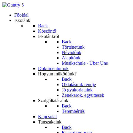
Főoldal
Iskolánk
Back
Köszöntő
Iskolánkról
Back
Történetünk
Névadónk
Alapítónk
Musikschule - Über Uns
Dokumentumok
Hogyan működünk?
Back
Oktatásunk rendje
Jó gyakorlataink
Zenekarok, együttesek
Szolgáltatásaink
Back
Terembérlés
Kapcsolat
Tanszakaink
Back
Klasszikus zene