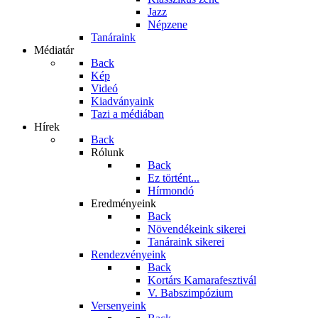
Jazz
Népzene
Tanáraink
Médiatár
Back
Kép
Videó
Kiadványaink
Tazi a médiában
Hírek
Back
Rólunk
Back
Ez történt...
Hírmondó
Eredményeink
Back
Növendékeink sikerei
Tanáraink sikerei
Rendezvényeink
Back
Kortárs Kamarafesztivál
V. Babszimpózium
Versenyeink