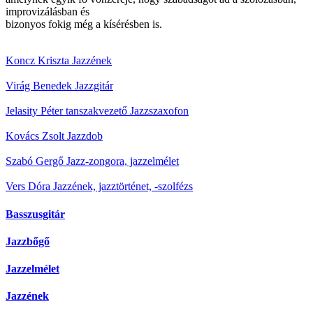
improvizálásban és
bizonyos fokig még a kísérésben is.
Koncz Kriszta
Jazzének
Virág Benedek
Jazzgitár
Jelasity Péter tanszakvezető
Jazzszaxofon
Kovács Zsolt
Jazzdob
Szabó Gergő
Jazz-zongora, jazzelmélet
Vers Dóra
Jazzének, jazztörténet, -szolfézs
Basszusgitár
Jazzbőgő
Jazzelmélet
Jazzének