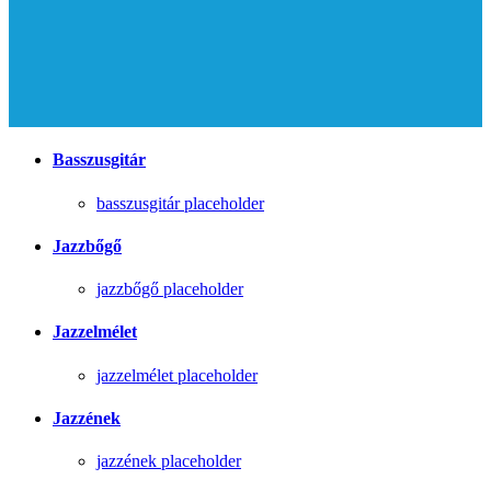
Basszusgitár
basszusgitár placeholder
Jazzbőgő
jazzbőgő placeholder
Jazzelmélet
jazzelmélet placeholder
Jazzének
jazzének placeholder