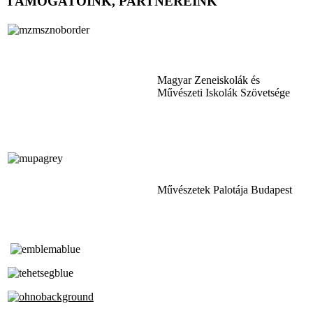
TÁMOGATÓINK, PARTNEREINK
Magyar Zeneiskolák és
Művészeti Iskolák Szövetsége
Művészetek Palotája Budapest
Tóth Aladár Zeneiskola
Alapfokú Művészeti Iskola
Az Oktatási Hivatal Bázisintézménye
Akkreditált Kiváló Tehetségpont