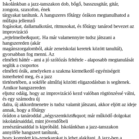
Iskolánkban a jazz-tanszakon dob, bőgő, basszusgitár, gitár,
zongora, szaxofon, ének
tárgyakat tanítunk. A hangszeres főtárgy órákon megtanulhatod a
műfajra jellemző
fogásokat, dallamalkotást, ritmusokat, és főtárgy tanárod bevezet az
improvizáció
„rejtelmeibe&quot;. Ha már valamennyire tudsz játszani a
hangszereden (akár
magánszorgalomból, akár zeneiskolai keretek között tanultál),
gyorsabban fog menni. Az
elméleti háttér - ami a jó szólózás feltétele - alaposabb megtanulását
segítik a csoportos
elméleti órák, amelyeken a szakma kiemelkedő egyéniségeit
ismerheted meg, és a jazz
történetében, a sokféle alműfaj közötti eligazodásban is segítenek.
Amikor hangszereden
eljutsz odáig, hogy az improvizáció kezd valóban rögtönzéssé válni,
és egy számodra új
dalra, új akkordmenetre is tudsz valamit játszani, akkor eljött az ideje
annak, hogy a főtárgy
órádon a tanároddal „négyszemközt&quot; már működő dolgokat
iskolatársaiddal, mint jövendőbeli
zenésztársaiddal is kipróbáld. Iskolánkban a jazz-tanszakon
annyiféle hangszert tanítunk,
hogy komplett kis-zenekarokat is lehet alakítani. A jazz-ben a