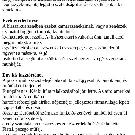
legmozgékonyabb, legtöbb szabadságot adó összeállítások a kis-
zenekarok.
Ezek eredeti neve
A klasszikus zenében ezeket kamarazenekarnak, vagy a zenészek
számától függően triónak, kvartettnek,
kvintettnek nevezzük. A (kis)zenekari gyakorlat órán tanulhatod
meg mindazt, ami az
együttzenélésben a jazz-muzsikus szerepe, vagyis szüntelenül
figyelni a másikra, és jó
reakciókkal segíteni a szólista - és ezzel persze az egész zenekar -
munkáját.
Egy kis jazztörténet
A jazz a múlt század elején alakult ki az Egyesült Államokban, és
futótűzként terjedt el
Európában is. Két kultúra találkozásából jött létre. Az afro-amerikai
folklór (az Amerikába
hurcolt rabszolgák afrikai népzenéje) jellegzetes ritmusvilága lépett
kapcsolatba és olvadt
össze az Európából származó funkciós zenével, amiből teljesen új
zenei műfaj született,
amely számtalan zeneszerző és zenész érdeklődését felkeltette.
Fiatal, pezsgő műfaj,
amelynek egyik fő vonzereje, hogy szabadságot ad a szólózásban,