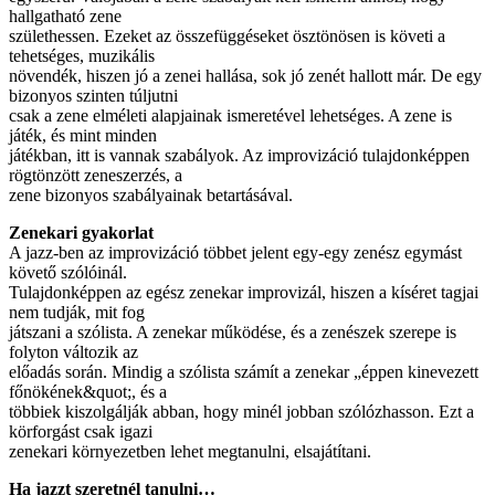
hallgatható zene
születhessen. Ezeket az összefüggéseket ösztönösen is követi a
tehetséges, muzikális
növendék, hiszen jó a zenei hallása, sok jó zenét hallott már. De egy
bizonyos szinten túljutni
csak a zene elméleti alapjainak ismeretével lehetséges. A zene is
játék, és mint minden
játékban, itt is vannak szabályok. Az improvizáció tulajdonképpen
rögtönzött zeneszerzés, a
zene bizonyos szabályainak betartásával.
Zenekari gyakorlat
A jazz-ben az improvizáció többet jelent egy-egy zenész egymást
követő szólóinál.
Tulajdonképpen az egész zenekar improvizál, hiszen a kíséret tagjai
nem tudják, mit fog
játszani a szólista. A zenekar működése, és a zenészek szerepe is
folyton változik az
előadás során. Mindig a szólista számít a zenekar „éppen kinevezett
főnökének&quot;, és a
többiek kiszolgálják abban, hogy minél jobban szólózhasson. Ezt a
körforgást csak igazi
zenekari környezetben lehet megtanulni, elsajátítani.
Ha jazzt szeretnél tanulni…