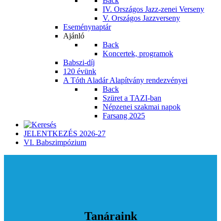
Back
IV. Országos Jazz-zenei Verseny
V. Országos Jazzverseny
Eseménynaptár
Ajánló
Back
Koncertek, programok
Babszi-díj
120 évünk
A Tóth Aladár Alapítvány rendezvényei
Back
Szüret a TAZI-ban
Népzenei szakmai napok
Farsang 2025
JELENTKEZÉS 2026-27
VI. Babszimpózium
Tanáraink