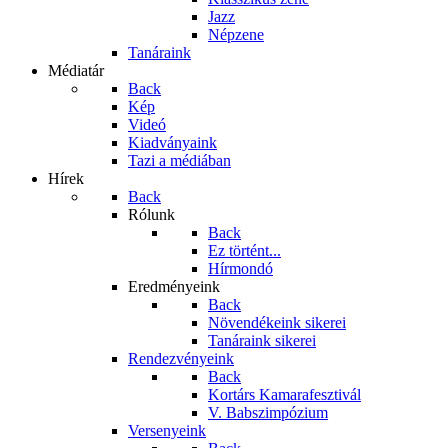
Jazz
Népzene
Tanáraink
Médiatár
Back
Kép
Videó
Kiadványaink
Tazi a médiában
Hírek
Back
Rólunk
Back
Ez történt...
Hírmondó
Eredményeink
Back
Növendékeink sikerei
Tanáraink sikerei
Rendezvényeink
Back
Kortárs Kamarafesztivál
V. Babszimpózium
Versenyeink