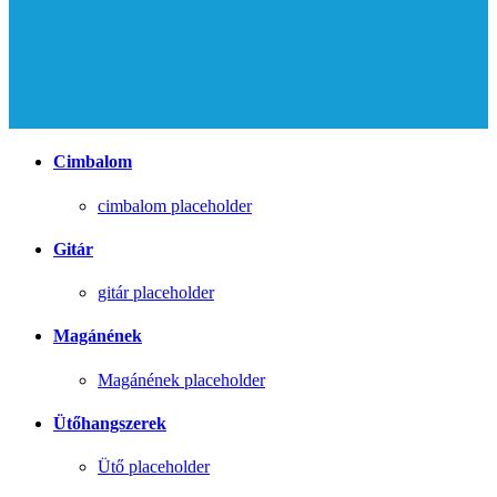
Cimbalom
cimbalom placeholder
Gitár
gitár placeholder
Magánének
Magánének placeholder
Ütőhangszerek
Ütő placeholder