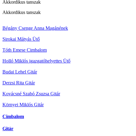
Akkordikus tanszak
Akkordikus tanszak
Bégány Csenge Anna
Magánének
Sirokai Mátyás
Ütő
Tóth Emese
Cimbalom
Holló Miklós igazgatóhelyettes
Ütő
Budai Lehel
Gitár
Derzsi Rita
Gitár
Kovácsné Szabó Zsuzsa
Gitár
Környei Miklós
Gitár
Cimbalom
Gitár