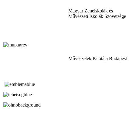
Magyar Zeneiskolák és
Művészeti Iskolák Szövetsége
Művészetek Palotája Budapest
Tóth Aladár Zeneiskola
Alapfokú Művészeti Iskola
Az Oktatási Hivatal Bázisintézménye
Akkreditált Kiváló Tehetségpont
A Liszt Ferenc Zeneművészeti Egyetem
a Debreceni Egyetem és a
Pécsi Tudományegyetem Partneriskolája