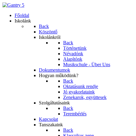
Főoldal
Iskolánk
Back
Köszöntő
Iskolánkról
Back
Történetünk
Névadónk
Alapítónk
Musikschule - Über Uns
Dokumentumok
Hogyan működünk?
Back
Oktatásunk rendje
Jó gyakorlataink
Zenekarok, együttesek
Szolgáltatásaink
Back
Terembérlés
Kapcsolat
Tanszakaink
Back
Klasszikus zene