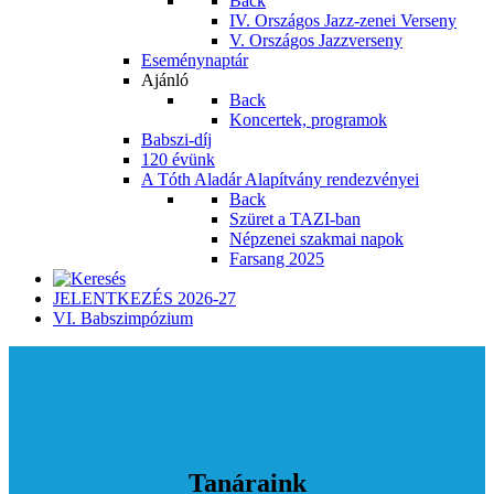
Back
IV. Országos Jazz-zenei Verseny
V. Országos Jazzverseny
Eseménynaptár
Ajánló
Back
Koncertek, programok
Babszi-díj
120 évünk
A Tóth Aladár Alapítvány rendezvényei
Back
Szüret a TAZI-ban
Népzenei szakmai napok
Farsang 2025
JELENTKEZÉS 2026-27
VI. Babszimpózium
Tanáraink