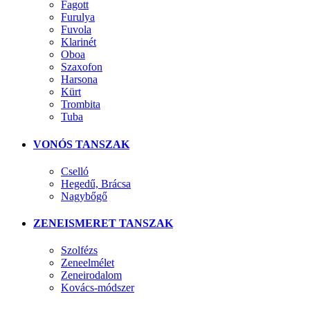
Fagott
Furulya
Fuvola
Klarinét
Oboa
Szaxofon
Harsona
Kürt
Trombita
Tuba
VONÓS TANSZAK
Cselló
Hegedű, Brácsa
Nagybőgő
ZENEISMERET TANSZAK
Szolfézs
Zeneelmélet
Zeneirodalom
Kovács-módszer