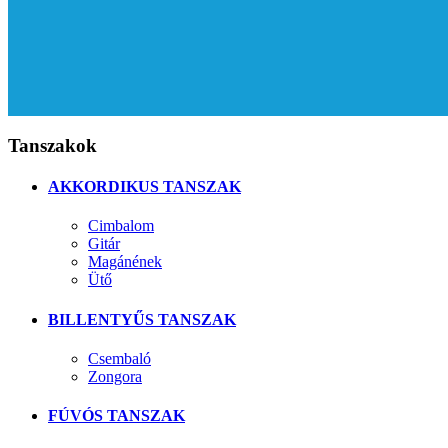
Tanszakok
AKKORDIKUS TANSZAK
Cimbalom
Gitár
Magánének
Ütő
BILLENTYŰS TANSZAK
Csembaló
Zongora
FÚVÓS TANSZAK