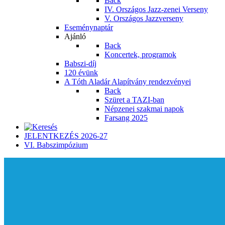
Back
IV. Országos Jazz-zenei Verseny
V. Országos Jazzverseny
Eseménynaptár
Ajánló
Back
Koncertek, programok
Babszi-díj
120 évünk
A Tóth Aladár Alapítvány rendezvényei
Back
Szüret a TAZI-ban
Népzenei szakmai napok
Farsang 2025
JELENTKEZÉS 2026-27
VI. Babszimpózium