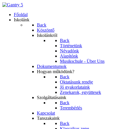
Főoldal
Iskolánk
Back
Köszöntő
Iskolánkról
Back
Történetünk
Névadónk
Alapítónk
Musikschule - Über Uns
Dokumentumok
Hogyan működünk?
Back
Oktatásunk rendje
Jó gyakorlataink
Zenekarok, együttesek
Szolgáltatásaink
Back
Terembérlés
Kapcsolat
Tanszakaink
Back
Klasszikus zene