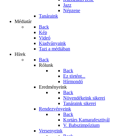
Jazz
Népzene
Tanáraink
Médiatár
Back
Kép
Videó
Kiadványaink
Tazi a médiában
Hírek
Back
Rólunk
Back
Ez történt...
Hírmondó
Eredményeink
Back
Növendékeink sikerei
Tanáraink sikerei
Rendezvényeink
Back
Kortárs Kamarafesztivál
V. Babszimpózium
Versenyeink