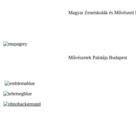
Magyar Zeneiskolák és Művészeti 
Művészetek Palotája Budapest
Tóth Aladár Zeneiskola
Alapfokú Művészeti Iskola
Az Oktatási Hivatal Bázisintézménye
Akkreditált Kiváló Tehetségpont
A Liszt Ferenc Zeneművészeti Egyetem
a Debreceni Egyetem és a
Pécsi Tudományegyetem Partneriskolája