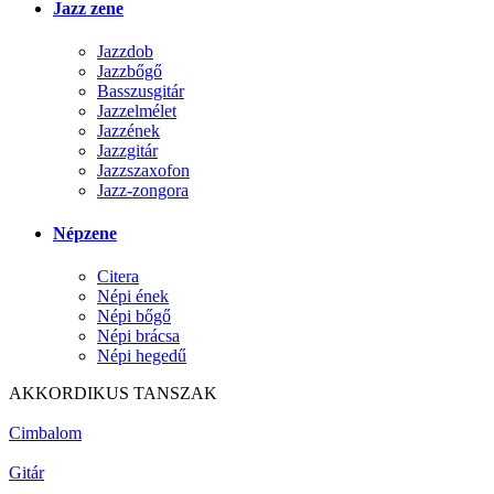
Jazz zene
Jazzdob
Jazzbőgő
Basszusgitár
Jazzelmélet
Jazzének
Jazzgitár
Jazzszaxofon
Jazz-zongora
Népzene
Citera
Népi ének
Népi bőgő
Népi brácsa
Népi hegedű
AKKORDIKUS TANSZAK
Cimbalom
Gitár