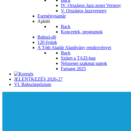
Back
IV. Országos Jazz-zenei Verseny
V. Országos Jazzverseny
Eseménynaptár
Ajánló
Back
Koncertek, programok
Babszi-díj
120 évünk
A Tóth Aladár Alapítvány rendezvényei
Back
Szüret a TAZI-ban
Népzenei szakmai napok
Farsang 2025
JELENTKEZÉS 2026-27
VI. Babszimpózium