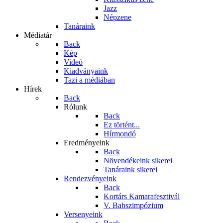
Jazz
Népzene
Tanáraink
Médiatár
Back
Kép
Videó
Kiadványaink
Tazi a médiában
Hírek
Back
Rólunk
Back
Ez történt...
Hírmondó
Eredményeink
Back
Növendékeink sikerei
Tanáraink sikerei
Rendezvényeink
Back
Kortárs Kamarafesztivál
V. Babszimpózium
Versenyeink