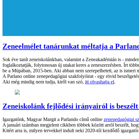
Zeneelmélet tanárunkat méltatja a Parland
Sok éve tanít zeneiskolánkban, valamint a Zeneakadémián is - minde
foglalkoztatják, folytonosan új utakat keres a zeneszerzésben. Írt tö
be a Müpában, 2015-ben. Aki abban nem szerepelhetett, az is ismeri 
A Parlano online zenepedagógiai szakfolyóirat - egy rövid beszélgetéss
Aki még mindig nem tudja, kiről van szó,
itt olvashatja el
.
Zeneiskolánk fejlődési irányairól is besz
Igazgatónk, Magyar Margit a Parlando című online
zenepedagógiai sz
A januári számban megjelent cikkben többek között arról beszélt, hogy
Kitért arra is, milyen tervekkel indult neki 2020-tól kezdődő igazgat