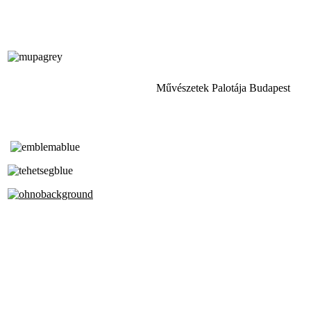
Művészetek Palotája Budapest
Tóth Aladár Zeneiskola
Alapfokú Művészeti Iskola
Az Oktatási Hivatal Bázisintézménye
Akkreditált Kiváló Tehetségpont
A Liszt Ferenc Zeneművészeti Egyetem
a Debreceni Egyetem és a
Pécsi Tudományegyetem Partneriskolája