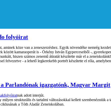
o folyóirat
nt, aminek köze van a zeneszerzéshez. Egyik növendéke nemrég kezdett
bbek között kamaraoperát is - Örkény István Egyperceseiből -, gyerekope
munkáit, hiszen számos zenemű átiratát készítette már el a zeneiskolá
el felvezetve - a lehető legkerekebb portrét készítette el róla, amelyb
élt a Parlandónak igazgatónk, Magyar Margit
akfolyóirat
nak adott interjút.
 milyen strukturális és tartalmi változásokkal kellett szembenézniük a 
ói ciklusának a Tóth Aladár Zeneiskolában.