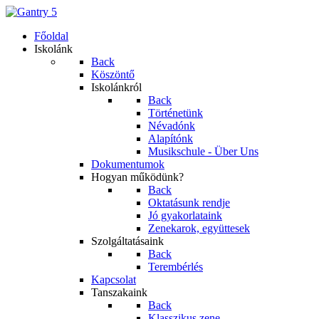
Főoldal
Iskolánk
Back
Köszöntő
Iskolánkról
Back
Történetünk
Névadónk
Alapítónk
Musikschule - Über Uns
Dokumentumok
Hogyan működünk?
Back
Oktatásunk rendje
Jó gyakorlataink
Zenekarok, együttesek
Szolgáltatásaink
Back
Terembérlés
Kapcsolat
Tanszakaink
Back
Klasszikus zene