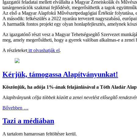
Igazgatói feladatai mellett elvállalta a Magyar Zeneiskolák és Művészet
tanárgenerációk szakmai fejlődését, megerősíthetik a tagok együttmű
Az első a Magyar Alapfokú Művészetpedagógiai Értéktár folytatása, e
A második: felkészülés a 2022 nyarára tervezett nagyszabású, európai
A harmadik fontos projekt egy olyan honlapfejlesztés, amelynek kösz
Az igazgatónő részt vesz a Magyar Tehetségsegítő Szervezet munkájában
meg, amely megerősítheti, hogy a gyerek valóban alkalmas-e a zenei hiv
A részleteket
itt olvashatják el
.
Kérjük, támogassa Alapítványunkat!
Köszönjük, ha adója 1%-ának felajánlásával a Tóth Aladár Alap
A
lapítványunk célja többek között a zenei nevelést elősegítő rende
Bővebben …
Tazi a médiában
A tartalom hamarosan feltöltésre kerül.