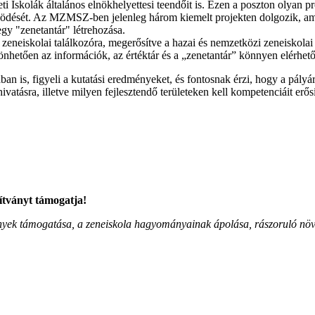
i Iskolák általános elnökhelyettesi teendőit is. Ezen a poszton olyan pr
ködését. Az MZMSZ-ben jelenleg három kiemelt projekten dolgozik, amel
gy "zenetantár" létrehozása.
 zeneiskolai találkozóra, megerősítve a hazai és nemzetközi zeneiskola
önhetően az információk, az értéktár és a „zenetantár” könnyen elérhet
 is, figyeli a kutatási eredményeket, és fontosnak érzi, hogy a pályár
atásra, illetve milyen fejlesztendő területeken kell kompetenciáit erősí
ítványt támogatja!
zvények támogatása, a zeneiskola hagyományainak ápolása, rászoruló n