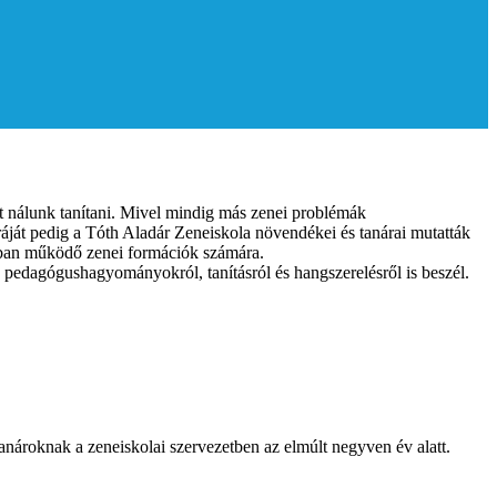
 nálunk tanítani. Mivel mindig más zenei problémák
ráját pedig a Tóth Aladár Zeneiskola növendékei és tanárai mutatták
nkban működő zenei formációk számára.
en pedagógushagyományokról, tanításról és hangszerelésről is beszél.
tanároknak a zeneiskolai szervezetben az elmúlt negyven év alatt.