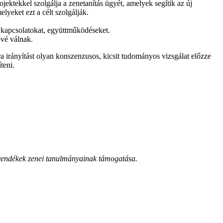
ojektekkel szolgálja a zenetanítás ügyét, amelyek segítik az új
yeket ezt a célt szolgálják.
i kapcsolatokat, együttműködéseket.
ővé válnak.
a irányítást olyan konszenzusos, kicsit tudományos vizsgálat előzze
teni.
övendékek zenei tanulmányainak támogatása.