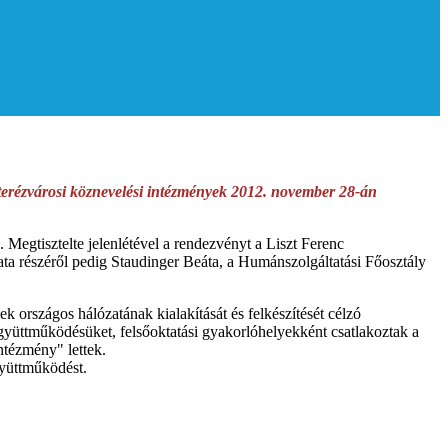
 terézvárosi köznevelési intézmények 2012. november 28-án
Megtisztelte jelenlétével a rendezvényt a Liszt Ferenc
a részéről pedig Staudinger Beáta, a Humánszolgáltatási Főosztály
 országos hálózatának kialakítását és felkészítését célzó
gyüttműködésüket, felsőoktatási gyakorlóhelyekként csatlakoztak a
ntézmény" lettek.
gyüttműködést.