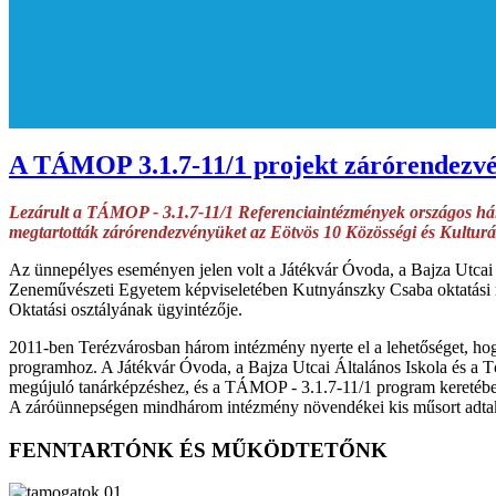
A TÁMOP 3.1.7-11/1 projekt zárórendezv
Lezárult a TÁMOP - 3.1.7-11/1 Referenciaintézmények országos hálóz
megtartották zárórendezvényüket az Eötvös 10 Közösségi és Kulturál
Az ünnepélyes eseményen jelen volt a Játékvár Óvoda, a Bajza Utcai Á
Zeneművészeti Egyetem képviseletében Kutnyánszky Csaba oktatási re
Oktatási osztályának ügyintézője.
2011-ben Terézvárosban három intézmény nyerte el a lehetőséget, hogy
programhoz. A Játékvár Óvoda, a Bajza Utcai Általános Iskola és a T
megújuló tanárképzéshez, és a TÁMOP - 3.1.7-11/1 program keretében ú
A záróünnepségen mindhárom intézmény növendékei kis műsort adtak, 
FENNTARTÓNK ÉS MŰKÖDTETŐNK