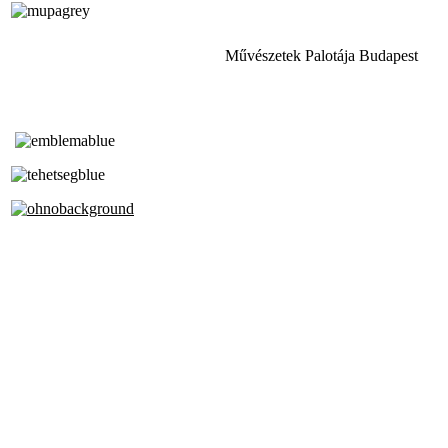
Művészetek Palotája Budapest
Tóth Aladár Zeneiskola
Alapfokú Művészeti Iskola
Az Oktatási Hivatal Bázisintézménye
Akkreditált Kiváló Tehetségpont
A Liszt Ferenc Zeneművészeti Egyetem
a Debreceni Egyetem és a
Pécsi Tudományegyetem Partneriskolája