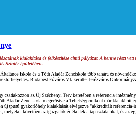
énye
atának kialakítása és felkészítése című pályázat. A benne részt vett
is Színtér épületében.
ltalános Iskola és a Tóth Aladár Zeneiskola több tanára és növendéke. 
ktorhelyettes, Budapest Főváros VI. kerülte Terézváros Önkormányzat
 csatlakozzon az Új Széchenyi Terv keretében a referencia-intézmények
óth Aladár Zeneiskola megerőstve a Tehetségpontként már kialakított e
j tpusú gyakorlóhely kialakítását elvégezve "akkreditált referencia-i
melyeket követően az igazgatók értékelték a tapasztalatokat, és az e