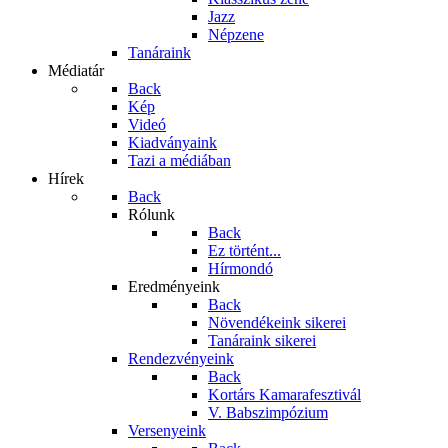
Jazz
Népzene
Tanáraink
Médiatár
Back
Kép
Videó
Kiadványaink
Tazi a médiában
Hírek
Back
Rólunk
Back
Ez történt...
Hírmondó
Eredményeink
Back
Növendékeink sikerei
Tanáraink sikerei
Rendezvényeink
Back
Kortárs Kamarafesztivál
V. Babszimpózium
Versenyeink