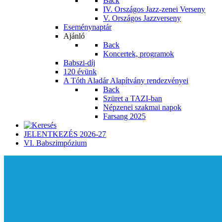
Back
IV. Országos Jazz-zenei Verseny
V. Országos Jazzverseny
Eseménynaptár
Ajánló
Back
Koncertek, programok
Babszi-díj
120 évünk
A Tóth Aladár Alapítvány rendezvényei
Back
Szüret a TAZI-ban
Népzenei szakmai napok
Farsang 2025
JELENTKEZÉS 2026-27
VI. Babszimpózium