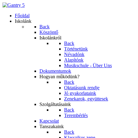
Főoldal
Iskolánk
Back
Köszöntő
Iskolánkról
Back
Történetünk
Névadónk
Alapítónk
Musikschule - Über Uns
Dokumentumok
Hogyan működünk?
Back
Oktatásunk rendje
Jó gyakorlataink
Zenekarok, együttesek
Szolgáltatásaink
Back
Terembérlés
Kapcsolat
Tanszakaink
Back
Klasszikus zene