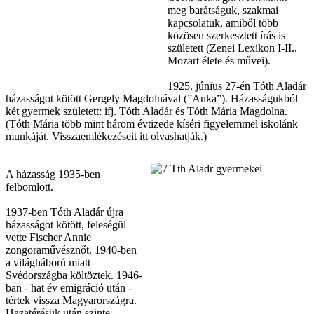
meg barátságuk, szakmai
kapcsolatuk, amiből több
közösen szerkesztett írás is
született (Zenei Lexikon I-II.,
Mozart élete és művei).
1925. június 27-én Tóth Aladár
házasságot kötött Gergely Magdolnával (”Anka”). Házasságukból
két gyermek született: ifj. Tóth Aladár és Tóth Mária Magdolna.
(Tóth Mária több mint három évtizede kíséri figyelemmel iskolánk
munkáját. Visszaemlékezéseit itt olvashatják.)
A házasság 1935-ben
felbomlott.
1937-ben Tóth Aladár újra
házasságot kötött, feleségül
vette Fischer Annie
zongoraművésznőt. 1940-ben
a világháború miatt
Svédországba költöztek. 1946-
ban - hat év emigráció után -
tértek vissza Magyarországra.
Hazatérésük után szinte