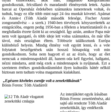
olyan emberekkel, akik más, magasabb kategóriákban
gondolkoztak, felcsillanó és maradandó élményeink lettek. Apám
harcai az Operaház érdekében számunkra ismeretesek voltak, és
tudtuk, hogy ez tőle több mint napi 24 óra munkát követel. Apámat
és Annie-t (Tóth Aladár második felesége, Fischer Annie
zongoraművész – a szerk.) 1940-ben törvények kényszerítették az
emigrációba, engem pedig 1956-ban a félelem a letartóztatástól és a
megfulladás érzete űzött ki az országból. Így aztán, amikor Papa már
nem volt igazgató, és több ideje lett volna számunkra, én már tőle
távol, más országban éltem. Többször találkoztunk Európa
különböző helyein. Mindig élmény volt együtt lenni, és a vele
folytatott beszélgetések után hosszú hónapokig volt min
gondolkodnom. Soha nem hagyott el az az érzés, hogy az élet
nemcsak a mindennapokból áll, hanem oda kell figyelni, hallgatni,
nézni mindarra, amit még ezek a mindennapok is nyújtanak. Ezt a
szerintem értékes gondolkodásmódot ilyen kulturális háttér nélkül
biztosan nem tudtam volna magamnak kialakítani.
„Egészen kivételes zsenije volt a zenekritikának”
Bónis Ferenc Tóth Aladárról
Az interjúkötet egyik írásában
Bónis Ferenc zenetörténész, aki
sajtó alá rendezte Tóth Aladár
zenekritikáit, így emlékezik