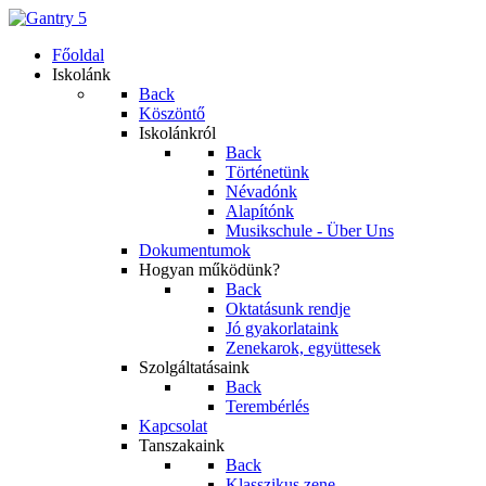
Főoldal
Iskolánk
Back
Köszöntő
Iskolánkról
Back
Történetünk
Névadónk
Alapítónk
Musikschule - Über Uns
Dokumentumok
Hogyan működünk?
Back
Oktatásunk rendje
Jó gyakorlataink
Zenekarok, együttesek
Szolgáltatásaink
Back
Terembérlés
Kapcsolat
Tanszakaink
Back
Klasszikus zene