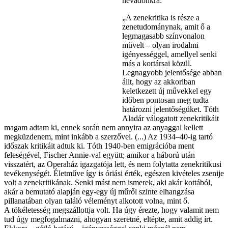
névadónkra:
„A zenekritika is része a
zenetudománynak, amit ő a
legmagasabb színvonalon
művelt – olyan irodalmi
igényességgel, amellyel senki
más a kortársai közül.
Legnagyobb jelentősége abban
állt, hogy az akkoriban
keletkezett új művekkel egy
időben pontosan meg tudta
határozni jelentőségüket. Tóth
Aladár válogatott zenekritikáit
magam adtam ki, ennek során nem annyira az anyaggal kellett
megküzdenem, mint inkább a szerzővel. (...) Az 1934–40-ig tartó
időszak kritikáit adtuk ki. Tóth 1940-ben emigrációba ment
feleségével, Fischer Annie-val együtt; amikor a háború után
visszatért, az Operaház igazgatója lett, és nem folytatta zenekritikusi
tevékenységét. Életműve így is óriási érték, egészen kivételes zsenije
volt a zenekritikának. Senki mást nem ismerek, aki akár kottából,
akár a bemutató alapján egy-egy új műről szinte elhangzása
pillanatában olyan találó véleményt alkotott volna, mint ő.
A tökéletesség megszállottja volt. Ha úgy érezte, hogy valamit nem
tud úgy megfogalmazni, ahogyan szeretné, eltépte, amit addig írt.