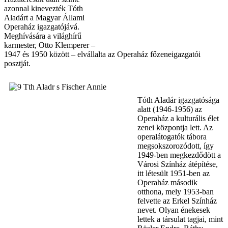
azonnal kinevezték Tóth
Aladárt a Magyar Állami
Operaház igazgatójává.
Meghívására a világhírű
karmester, Otto Klemperer –
1947 és 1950 között – elvállalta az Operaház főzeneigazgatói
posztját.
Tóth Aladár igazgatósága
alatt (1946-1956) az
Operaház a kulturális élet
zenei központja lett. Az
operalátogatók tábora
megsokszorozódott, így
1949-ben megkezdődött a
Városi Színház átépítése,
itt létesült 1951-ben az
Operaház második
otthona, mely 1953-ban
felvette az Erkel Színház
nevet. Olyan énekesek
lettek a társulat tagjai, mint