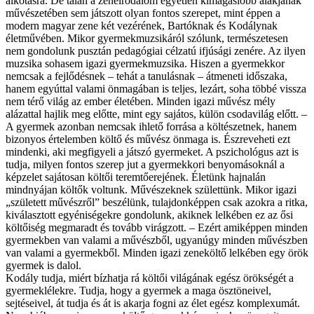
alkotásra. De talán a zeneirodalom egyetlen kimagaslóbb alakjának
művészetében sem játszott olyan fontos szerepet, mint éppen a
modern magyar zene két vezérének, Bartóknak és Kodálynak
életművében. Mikor gyermekmuzsikáról szólunk, természetesen
nem gondolunk pusztán pedagógiai célzatú ifjúsági zenére. Az ilyen
muzsika sohasem igazi gyermekmuzsika. Hiszen a gyermekkor
nemcsak a fejlődésnek – tehát a tanulásnak – átmeneti időszaka,
hanem egyúttal valami önmagában is teljes, lezárt, soha többé vissza
nem térő világ az ember életében. Minden igazi művész mély
alázattal hajlik meg előtte, mint egy sajátos, külön csodavilág előtt. –
A gyermek azonban nemcsak ihlető forrása a költészetnek, hanem
bizonyos értelemben költő és művész önmaga is. Észreveheti ezt
mindenki, aki megfigyeli a játszó gyermeket. A pszichológus azt is
tudja, milyen fontos szerep jut a gyermekkori benyomásoknál a
képzelet sajátosan költői teremtőerejének. Életünk hajnalán
mindnyájan költők voltunk. Művészeknek születtünk. Mikor igazi
„született művészről” beszélünk, tulajdonképpen csak azokra a ritka,
kiválasztott egyéniségekre gondolunk, akiknek lelkében ez az ősi
költőiség megmaradt és tovább virágzott. – Ezért amiképpen minden
gyermekben van valami a művészből, ugyanúgy minden művészben
van valami a gyermekből. Minden igazi zeneköltő lelkében egy örök
gyermek is dalol.
Kodály tudja, miért bízhatja rá költői világának egész örökségét a
gyermeklélekre. Tudja, hogy a gyermek a maga ösztöneivel,
sejtéseivel, át tudja és át is akarja fogni az élet egész komplexumát.