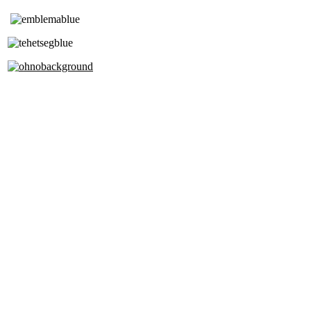
Tóth Aladár Zeneiskola
Alapfokú Művészeti Iskola
Az Oktatási Hivatal Bázisintézménye
Akkreditált Kiváló Tehetségpont
A Liszt Ferenc Zeneművészeti Egyetem
a Debreceni Egyetem és a
Pécsi Tudományegyetem Partneriskolája
Cím: 1063 Budapest, Szív u. 19-21.