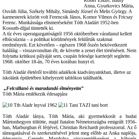
Rösler Endre, Báthy
Anna, Gyurkovics Mária,
Osváth Júlia, Székely Mihály, Simándy József és Melis György. A
karmesterek között volt Ferencsik János, Komor Vilmos és Fricsay
Ferenc. Munkássága elismeréseként Tóth Aladárt 1952-ben
Kossuth-díjjal tüntették ki.
A tíz éves operaigazgatóságtól 1956 októberében váratlanul kellett
elbúcsúznia – a politikai körülmények felülírták szakmai
eredményeit. Ezt követően – egészen 1968 őszén bekövetkezett
haláláig – visszavonultan élt, de követte a zenei élet történéseit. Nem
folytatta kritikusi pályáját sem, csupán felesége karrierjét segítette.
1968. október 18-án, 70 éves korában hunyt el.
Tóth Aladár életéről további adalékok kiadványainkban, illetve az
iskolánk épületében kihelyezett tablókon találhatók.
„Felcsillanó és maradandó élményeim”
Tóth Mária emlékezik édesapjára
Tóth Aladár lánya, Tóth Mária, aki gyermekkorát a budai
Mártonhegyen töltötte, majd fiatalon Németországba emigrált 1956-
ban, Marburgban él férjével, Christian Reichardt professzorral. Az ő
támogatásával és szerkesztésével jelent meg előbb az Anka naplója,
édesanyja, Gergely Magdolna visszaemlékezései a háborús