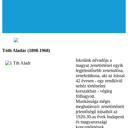
Tóth Aladár (1898-1968)
Iskolánk névadója a
magyar zenetörténet egyik
legjelentősebb zenetudósa,
zenekritikusa, aki az írással
42 évesen - egy rendkívül
nehéz történelmi
korszakban - végleg
fölhagyott.
Munkássága mégis
meghatározó: zenetörténeti
jelentőségű írásaiból az
1920-30-as évek budapesti
és magyarországi
koncertéletének