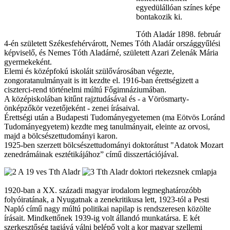
egyedülállóan színes képe
bontakozik ki.
Tóth Aladár 1898. február
4-én született Székesfehérvárott, Nemes Tóth Aladár országgyűlési
képviselő, és Nemes Tóth Aladárné, született Azari Zelenák Mária
gyermekeként.
Elemi és középfokú iskoláit szülővárosában végezte,
zongoratanulmányait is itt kezdte el. 1916-ban érettségizett a
ciszterci-rend történelmi múltú Főgimnáziumában.
A középiskolában kitűnt rajztudásával és - a Vörösmarty-
önképzőkör vezetőjeként - zenei írásaival.
Érettségi után a Budapesti Tudományegyetemen (ma Eötvös Loránd
Tudományegyetem) kezdte meg tanulmányait, eleinte az orvosi,
majd a bölcsészettudományi karon.
1925-ben szerzett bölcsészettudományi doktorátust "Adatok Mozart
zenedrámáinak esztétikájához” című disszertációjával.
1920-ban a XX. századi magyar irodalom legmeghatározóbb
folyóiratának, a Nyugatnak a zenekritikusa lett, 1923-tól a Pesti
Napló című nagy múltú politikai napilap is rendszeresen közölte
írásait. Mindkettőnek 1939-ig volt állandó munkatársa. E két
szerkesztőség tagjává válni belépő volt a kor magyar szellemi