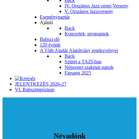
Back
IV. Országos Jazz-zenei Verseny
V. Országos Jazzverseny
Eseménynaptár
Ajánló
Back
Koncertek, programok
Babszi-díj
120 évünk
A Tóth Aladár Alapítvány rendezvényei
Back
Szüret a TAZI-ban
Népzenei szakmai napok
Farsang 2025
JELENTKEZÉS 2026-27
VI. Babszimpózium
Névadónk