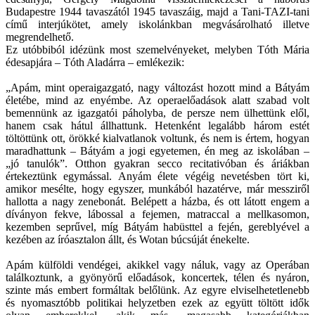
Budapestre 1944 tavaszától 1945 tavaszáig, majd a Tani-TAZI-tani
című interjúkötet, amely iskolánkban megvásárolható illetve
megrendelhető.
Ez utóbbiból idézünk most szemelvényeket, melyben Tóth Mária
édesapjára – Tóth Aladárra – emlékezik:
„Apám, mint operaigazgató, nagy változást hozott mind a Bátyám
életébe, mind az enyémbe. Az operaelőadások alatt szabad volt
bemennünk az igazgatói páholyba, de persze nem ülhettünk elől,
hanem csak hátul állhattunk. Hetenként legalább három estét
töltöttünk ott, örökké kialvatlanok voltunk, és nem is értem, hogyan
maradhattunk – Bátyám a jogi egyetemen, én meg az iskolában –
„jó tanulók”. Otthon gyakran secco recitativóban és áriákban
értekeztünk egymással. Anyám élete végéig nevetésben tört ki,
amikor mesélte, hogy egyszer, munkából hazatérve, már messziről
hallotta a nagy zenebonát. Belépett a házba, és ott látott engem a
díványon fekve, lábossal a fejemen, matraccal a mellkasomon,
kezemben seprűvel, míg Bátyám habüsttel a fején, gereblyével a
kezében az íróasztalon állt, és Wotan búcsúját énekelte.
Apám külföldi vendégei, akikkel vagy náluk, vagy az Operában
találkoztunk, a gyönyörű előadások, koncertek, télen és nyáron,
szinte más embert formáltak belőlünk. Az egyre elviselhetetlenebb
és nyomasztóbb politikai helyzetben ezek az együtt töltött idők