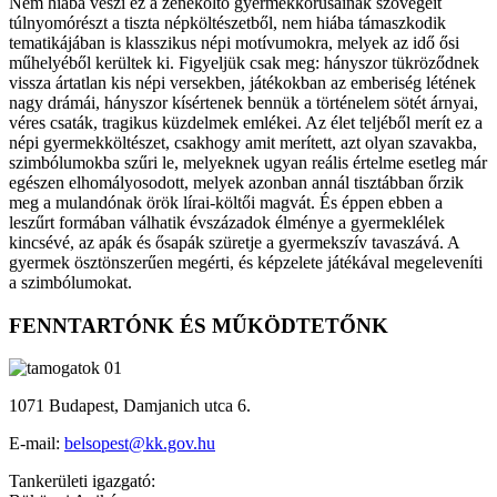
Nem hiába veszi ez a zeneköltő gyermekkórusainak szövegeit
túlnyomórészt a tiszta népköltészetből, nem hiába támaszkodik
tematikájában is klasszikus népi motívumokra, melyek az idő ősi
műhelyéből kerültek ki. Figyeljük csak meg: hányszor tükröződnek
vissza ártatlan kis népi versekben, játékokban az emberiség létének
nagy drámái, hányszor kísértenek bennük a történelem sötét árnyai,
véres csaták, tragikus küzdelmek emlékei. Az élet teljéből merít ez a
népi gyermekköltészet, csakhogy amit merített, azt olyan szavakba,
szimbólumokba szűri le, melyeknek ugyan reális értelme esetleg már
egészen elhomályosodott, melyek azonban annál tisztábban őrzik
meg a mulandónak örök lírai-költői magvát. És éppen ebben a
leszűrt formában válhatik évszázadok élménye a gyermeklélek
kincsévé, az apák és ősapák szüretje a gyermekszív tavaszává. A
gyermek ösztönszerűen megérti, és képzelete játékával megeleveníti
a szimbólumokat.
FENNTARTÓNK ÉS MŰKÖDTETŐNK
1071 Budapest, Damjanich utca 6.
E-mail:
belsopest@kk.gov.hu
Tankerületi igazgató: