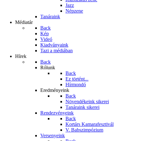
Jazz
Népzene
Tanáraink
Médiatár
Back
Kép
Videó
Kiadványaink
Tazi a médiában
Hírek
Back
Rólunk
Back
Ez történt...
Hírmondó
Eredményeink
Back
Növendékeink sikerei
Tanáraink sikerei
Rendezvényeink
Back
Kortárs Kamarafesztivál
V. Babszimpózium
Versenyeink