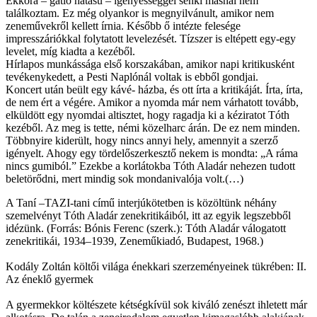
Ekkora – gátló hatású – igényességgel senki másnál nem
találkoztam. Ez még olyankor is megnyilvánult, amikor nem
zeneművekről kellett írnia. Később ő intézte felesége
impresszáriókkal folytatott levelezését. Tízszer is eltépett egy-egy
levelet, míg kiadta a kezéből.
Hírlapos munkássága első korszakában, amikor napi kritikusként
tevékenykedett, a Pesti Naplónál voltak is ebből gondjai.
Koncert után beült egy kávé- házba, és ott írta a kritikáját. Írta, írta,
de nem ért a végére. Amikor a nyomda már nem várhatott tovább,
elküldött egy nyomdai altisztet, hogy ragadja ki a kéziratot Tóth
kezéből. Az meg is tette, némi közelharc árán. De ez nem minden.
Többnyire kiderült, hogy nincs annyi hely, amennyit a szerző
igényelt. Ahogy egy tördelőszerkesztő nekem is mondta: „A ráma
nincs gumiból.” Ezekbe a korlátokba Tóth Aladár nehezen tudott
beletörődni, mert mindig sok mondanivalója volt.(…)
A Taní –TAZI-tani című interjúkötetben is közöltünk néhány
szemelvényt Tóth Aladár zenekritikáiból, itt az egyik legszebből
idézünk. (Forrás: Bónis Ferenc (szerk.): Tóth Aladár válogatott
zenekritikái, 1934–1939, Zeneműkiadó, Budapest, 1968.)
Kodály Zoltán költői világa énekkari szerzeményeinek tükrében: II.
Az éneklő gyermek
A gyermekkor költészete kétségkívül sok kiváló zenészt ihletett már