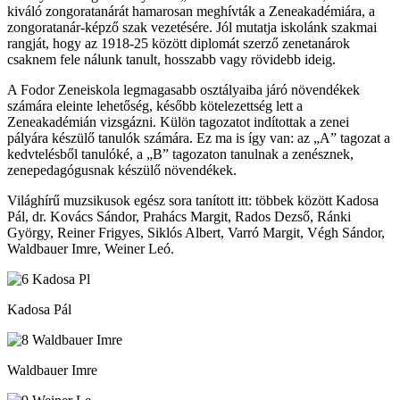
kiváló zongoratanárát hamarosan meghívták a Zeneakadémiára, a
zongoratanár-képző szak vezetésére. Jól mutatja iskolánk szakmai
rangját, hogy az 1918-25 között diplomát szerző zenetanárok
csaknem fele nálunk tanult, hosszabb vagy rövidebb ideig.
A Fodor Zeneiskola legmagasabb osztályaiba járó növendékek
számára eleinte lehetőség, később kötelezettség lett a
Zeneakadémián vizsgázni. Külön tagozatot indítottak a zenei
pályára készülő tanulók számára. Ez ma is így van: az „A” tagozat a
kedvtelésből tanulóké, a „B” tagozaton tanulnak a zenésznek,
zenepedagógusnak készülő növendékek.
Világhírű muzsikusok egész sora tanított itt: többek között Kadosa
Pál, dr. Kovács Sándor, Prahács Margit, Rados Dezső, Ránki
György, Reiner Frigyes, Siklós Albert, Varró Margit, Végh Sándor,
Waldbauer Imre, Weiner Leó.
Kadosa Pál
Waldbauer Imre