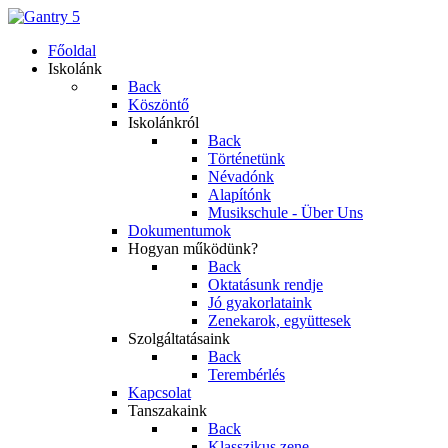
Főoldal
Iskolánk
Back
Köszöntő
Iskolánkról
Back
Történetünk
Névadónk
Alapítónk
Musikschule - Über Uns
Dokumentumok
Hogyan működünk?
Back
Oktatásunk rendje
Jó gyakorlataink
Zenekarok, együttesek
Szolgáltatásaink
Back
Terembérlés
Kapcsolat
Tanszakaink
Back
Klasszikus zene