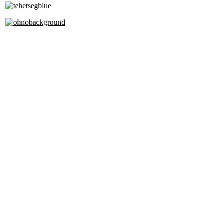
Alapfokú Művészeti Iskola
Az Oktatási Hivatal Bázisintézménye
Akkreditált Kiváló Tehetségpont
A Liszt Ferenc Zeneművészeti Egyetem
a Debreceni Egyetem és a
Pécsi Tudományegyetem Partneriskolája
Cím: 1063 Budapest, Szív u. 19-21.
Telefon:
+36-1-4130459
+36-1-3428104