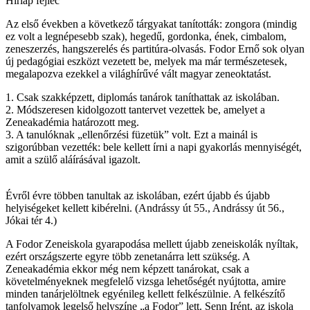
Hírlap fejléc
Az első években a következő tárgyakat tanították: zongora (mindig
ez volt a legnépesebb szak), hegedű, gordonka, ének, cimbalom,
zeneszerzés, hangszerelés és partitúra-olvasás. Fodor Ernő sok olyan
új pedagógiai eszközt vezetett be, melyek ma már természetesek,
megalapozva ezekkel a világhírűvé vált magyar zeneoktatást.
1. Csak szakképzett, diplomás tanárok taníthattak az iskolában.
2. Módszeresen kidolgozott tantervet vezettek be, amelyet a
Zeneakadémia határozott meg.
3. A tanulóknak „ellenőrzési füzetük” volt. Ezt a mainál is
szigorúbban vezették: bele kellett írni a napi gyakorlás mennyiségét,
amit a szülő aláírásával igazolt.
Évről évre többen tanultak az iskolában, ezért újabb és újabb
helyiségeket kellett kibérelni. (Andrássy út 55., Andrássy út 56.,
Jókai tér 4.)
A Fodor Zeneiskola gyarapodása mellett újabb zeneiskolák nyíltak,
ezért országszerte egyre több zenetanárra lett szükség. A
Zeneakadémia ekkor még nem képzett tanárokat, csak a
követelményeknek megfelelő vizsga lehetőségét nyújtotta, amire
minden tanárjelöltnek egyénileg kellett felkészülnie. A felkészítő
tanfolyamok legelső helyszíne „a Fodor” lett. Senn Irént, az iskola