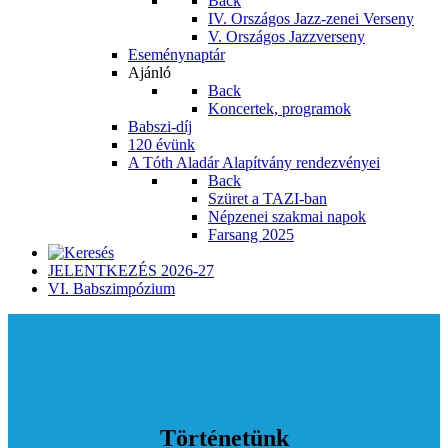
Back
IV. Országos Jazz-zenei Verseny
V. Országos Jazzverseny
Eseménynaptár
Ajánló
Back
Koncertek, programok
Babszi-díj
120 évünk
A Tóth Aladár Alapítvány rendezvényei
Back
Szüret a TAZI-ban
Népzenei szakmai napok
Farsang 2025
JELENTKEZÉS 2026-27
VI. Babszimpózium
Történetünk