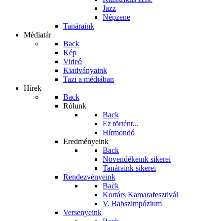
Jazz
Népzene
Tanáraink
Médiatár
Back
Kép
Videó
Kiadványaink
Tazi a médiában
Hírek
Back
Rólunk
Back
Ez történt...
Hírmondó
Eredményeink
Back
Növendékeink sikerei
Tanáraink sikerei
Rendezvényeink
Back
Kortárs Kamarafesztivál
V. Babszimpózium
Versenyeink