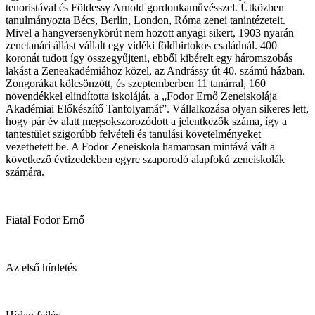
tenoristával és Földessy Arnold gordonkaművésszel. Útközben
tanulmányozta Bécs, Berlin, London, Róma zenei tanintézeteit.
Mivel a hangversenykörút nem hozott anyagi sikert, 1903 nyarán
zenetanári állást vállalt egy vidéki földbirtokos családnál. 400
koronát tudott így összegyűjteni, ebből kibérelt egy háromszobás
lakást a Zeneakadémiához közel, az Andrássy út 40. számú házban.
Zongorákat kölcsönzött, és szeptemberben 11 tanárral, 160
növendékkel elindította iskoláját, a „Fodor Ernő Zeneiskolája
Akadémiai Előkészítő Tanfolyamát”. Vállalkozása olyan sikeres lett,
hogy pár év alatt megsokszorozódott a jelentkezők száma, így a
tantestület szigorúbb felvételi és tanulási követelményeket
vezethetett be. A Fodor Zeneiskola hamarosan mintává vált a
következő évtizedekben egyre szaporodó alapfokú zeneiskolák
számára.
Fiatal Fodor Ernő
Az első hírdetés