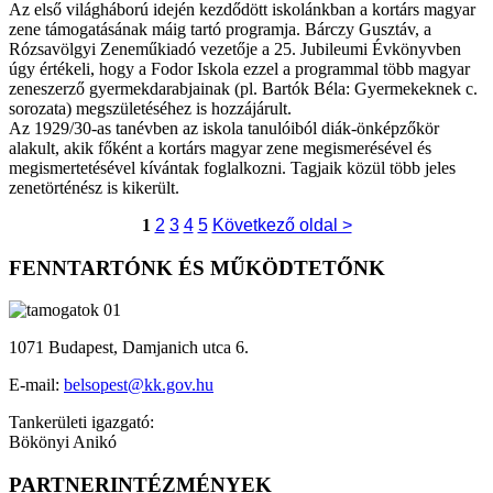
Az első világháború idején kezdődött iskolánkban a kortárs magyar
zene támogatásának máig tartó programja. Bárczy Gusztáv, a
Rózsavölgyi Zeneműkiadó vezetője a 25. Jubileumi Évkönyvben
úgy értékeli, hogy a Fodor Iskola ezzel a programmal több magyar
zeneszerző gyermekdarabjainak (pl. Bartók Béla: Gyermekeknek c.
sorozata) megszületéséhez is hozzájárult.
Az 1929/30-as tanévben az iskola tanulóiból diák-önképzőkör
alakult, akik főként a kortárs magyar zene megismerésével és
megismertetésével kívántak foglalkozni. Tagjaik közül több jeles
zenetörténész is kikerült.
1
2
3
4
5
Következő oldal >
FENNTARTÓNK ÉS MŰKÖDTETŐNK
1071 Budapest, Damjanich utca 6.
E-mail:
belsopest@kk.gov.hu
Tankerületi igazgató:
Bökönyi Anikó
PARTNERINTÉZMÉNYEK