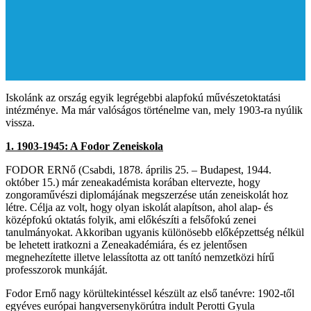
Iskolánk az ország egyik legrégebbi alapfokú művészetoktatási
intézménye. Ma már valóságos történelme van, mely 1903-ra nyúlik
vissza.
1. 1903-1945: A Fodor Zeneiskola
FODOR ERNő (Csabdi, 1878. április 25. – Budapest, 1944.
október 15.) már zeneakadémista korában eltervezte, hogy
zongoraművészi diplomájának megszerzése után zeneiskolát hoz
létre. Célja az volt, hogy olyan iskolát alapítson, ahol alap- és
középfokú oktatás folyik, ami előkészíti a felsőfokú zenei
tanulmányokat. Akkoriban ugyanis különösebb előképzettség nélkül
be lehetett iratkozni a Zeneakadémiára, és ez jelentősen
megnehezítette illetve lelassította az ott tanító nemzetközi hírű
professzorok munkáját.
Fodor Ernő nagy körültekintéssel készült az első tanévre: 1902-től
egyéves európai hangversenykörútra indult Perotti Gyula