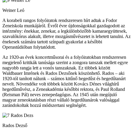
Weiner Leó
A korabeli rangos folyóiratok rendszeresen hírt adtak a Fodor
Zeneiskola munkájáról. Évről évre újdonságokkal gazdagodott az
intézmény: énekkar, zenekar, a legkülönbözőbb kamaraegyüttesek,
szavalókórus alakult, illetve mozgásművészetet is lehetett tanulni. Az
énekesek számára tartott színpadi gyakorlat a későbbi
Operastúdióban folytatódott.
Az 1920-as évek koncertműsorai és a folyóiratokban rendszeresen
megjelenő kritikák tanúsága szerint a zongora tanszak mellett egyre
nagyobb rangja lett a vonós tanszaknak. Ez többek között
Waldbauer Imrének és Rados Dezsőnek köszönhető. Rados – aki
1920-tól tanított nálunk – számos kitűnő hegedűst és hegedűtanárt
nevelt. Növendéke volt többek között Kovács Dénes világhírű
hegedűművész, a Zeneakadémia későbbi rektora, és Paul Rolland
(Reisman Pál) neves zenepedagógus. Az 1945 után megújuló
magyar zeneoktatásban részt vállaló hegedűtanárok valósággal
zarándokoltak hozzá módszertani segítségért.
Rados Dezső