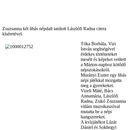
Zsuzsanna két libás népdalt tanított Lászlófi Radna citera
kíséretével.
Tóka Borbála, Vizi
István segítségével
érdekes történeteket
mesélt és képeket vetített
a Márton-naphoz kötődő
népszokásokról.
Murányi Eszter egy libás
népi játékkal mozgatta
meg a gyerekeket.
Vizeli Máté, Bács
Annamária, Lászlófi
Radna, Zsikó Zsuzsanna
vidám muzsikaszóval
mutatta be a népi
hangszereket.
A kvízjátékot Lázár
Dániel és Sokhegyi