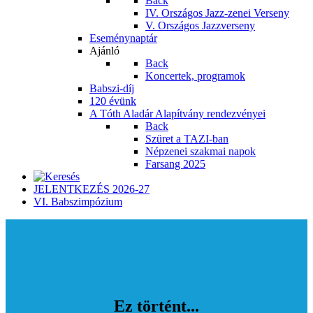
Back
IV. Országos Jazz-zenei Verseny
V. Országos Jazzverseny
Eseménynaptár
Ajánló
Back
Koncertek, programok
Babszi-díj
120 évünk
A Tóth Aladár Alapítvány rendezvényei
Back
Szüret a TAZI-ban
Népzenei szakmai napok
Farsang 2025
JELENTKEZÉS 2026-27
VI. Babszimpózium
Ez történt...