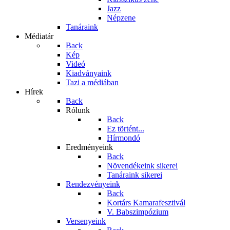
Jazz
Népzene
Tanáraink
Médiatár
Back
Kép
Videó
Kiadványaink
Tazi a médiában
Hírek
Back
Rólunk
Back
Ez történt...
Hírmondó
Eredményeink
Back
Növendékeink sikerei
Tanáraink sikerei
Rendezvényeink
Back
Kortárs Kamarafesztivál
V. Babszimpózium
Versenyeink