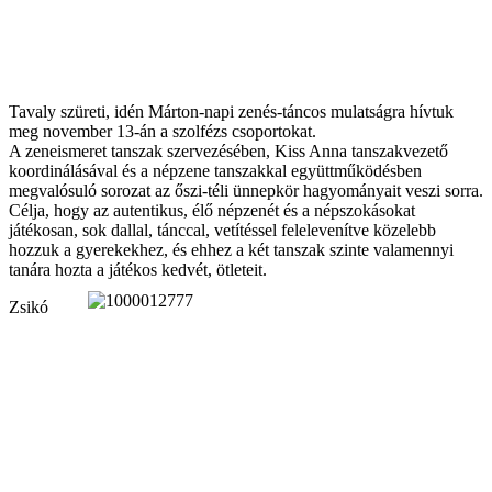
Tavaly szüreti, idén Márton-napi zenés-táncos mulatságra hívtuk
meg november 13-án a szolfézs csoportokat.
A zeneismeret tanszak szervezésében, Kiss Anna tanszakvezető
koordinálásával és a népzene tanszakkal együttműködésben
megvalósuló sorozat az őszi-téli ünnepkör hagyományait veszi sorra.
Célja, hogy az autentikus, élő népzenét és a népszokásokat
játékosan, sok dallal, tánccal, vetítéssel felelevenítve közelebb
hozzuk a gyerekekhez, és ehhez a két tanszak szinte valamennyi
tanára hozta a játékos kedvét, ötleteit.
Zsikó