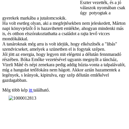
Eszter vezették, és a jó
válaszok nyomában csak
úgy potyogtak a
gyerekek markába a jutalomcsokik.
Ha volt esetleg olyan, aki a megfejtésekben nem jeleskedett, Márton
napi könyvjelzőt ő is hazavihetett emlékbe, ahogyan mindenki más
is, és otthon elszórakoztathatta a családot a rajta levő vicces
mondókákkal.
A tanároknak még arra is volt idejük, hogy elkészítsék a "libás"
szendvicseket, amelyek a szünetben el is fogytak szépen.
Jól jött az energia, hogy legyen mit elégetni a délután fennmaradó
részében. Bóka Emőke vezetésével ugyanis megnyílt a táncház,
Vizeli Máté és népi zenekara pedig addig húzta-vonta a talpalávalót,
míg a hangulat tetőfokára nem hágott. Akkor aztán hazamentek a
legények, s leányok, kipirulva, egy szép délután emlékével
gazdagabban.
Még több kép
itt
található.