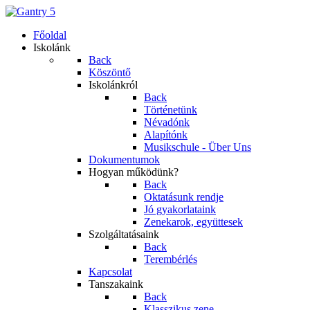
Főoldal
Iskolánk
Back
Köszöntő
Iskolánkról
Back
Történetünk
Névadónk
Alapítónk
Musikschule - Über Uns
Dokumentumok
Hogyan működünk?
Back
Oktatásunk rendje
Jó gyakorlataink
Zenekarok, együttesek
Szolgáltatásaink
Back
Terembérlés
Kapcsolat
Tanszakaink
Back
Klasszikus zene