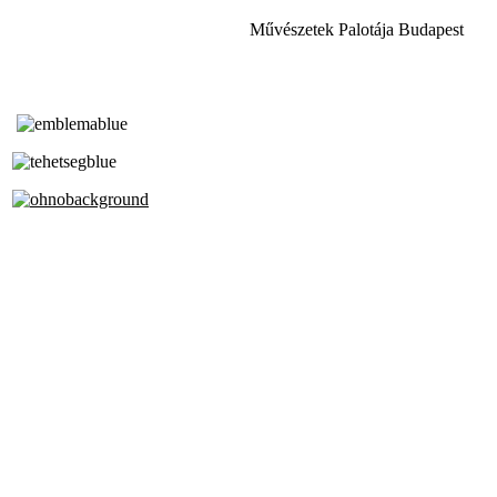
Művészetek Palotája Budapest
Tóth Aladár Zeneiskola
Alapfokú Művészeti Iskola
Az Oktatási Hivatal Bázisintézménye
Akkreditált Kiváló Tehetségpont
A Liszt Ferenc Zeneművészeti Egyetem
a Debreceni Egyetem és a
Pécsi Tudományegyetem Partneriskolája