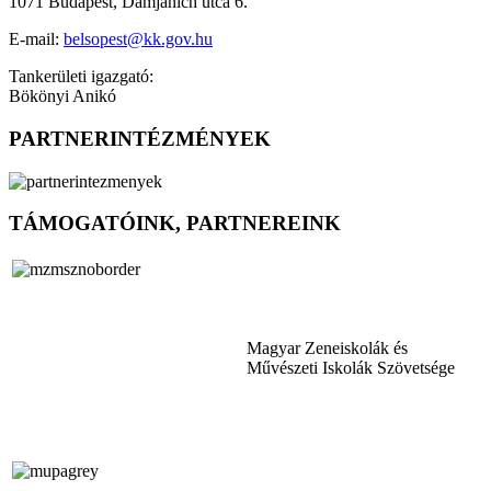
1071 Budapest, Damjanich utca 6.
E-mail:
belsopest@kk.gov.hu
Tankerületi igazgató:
Bökönyi Anikó
PARTNERINTÉZMÉNYEK
TÁMOGATÓINK, PARTNEREINK
Magyar Zeneiskolák és
Művészeti Iskolák Szövetsége