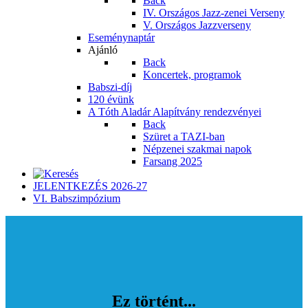
Back
IV. Országos Jazz-zenei Verseny
V. Országos Jazzverseny
Eseménynaptár
Ajánló
Back
Koncertek, programok
Babszi-díj
120 évünk
A Tóth Aladár Alapítvány rendezvényei
Back
Szüret a TAZI-ban
Népzenei szakmai napok
Farsang 2025
JELENTKEZÉS 2026-27
VI. Babszimpózium
Ez történt...