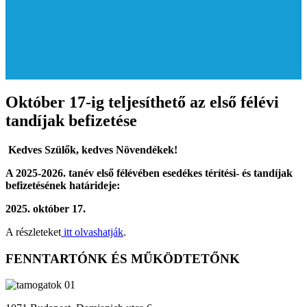
Október 17-ig teljesíthető az első félévi
tandíjak befizetése
Kedves Szülők, kedves Növendékek!
A 2025-2026. tanév első félévében esedékes térítési- és tandíjak
befizetésének határideje:
2025. október 17.
A részleteket
itt olvashatják
.
FENNTARTÓNK ÉS MŰKÖDTETŐNK