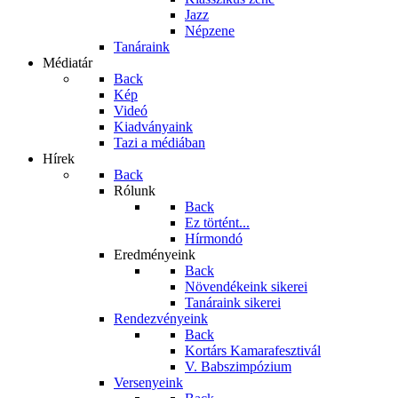
Jazz
Népzene
Tanáraink
Médiatár
Back
Kép
Videó
Kiadványaink
Tazi a médiában
Hírek
Back
Rólunk
Back
Ez történt...
Hírmondó
Eredményeink
Back
Növendékeink sikerei
Tanáraink sikerei
Rendezvényeink
Back
Kortárs Kamarafesztivál
V. Babszimpózium
Versenyeink