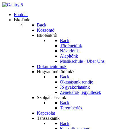
Főoldal
Iskolánk
Back
Köszöntő
Iskolánkról
Back
Történetünk
Névadónk
Alapítónk
Musikschule - Über Uns
Dokumentumok
Hogyan működünk?
Back
Oktatásunk rendje
Jó gyakorlataink
Zenekarok, együttesek
Szolgáltatásaink
Back
Terembérlés
Kapcsolat
Tanszakaink
Back
Klasszikus zene