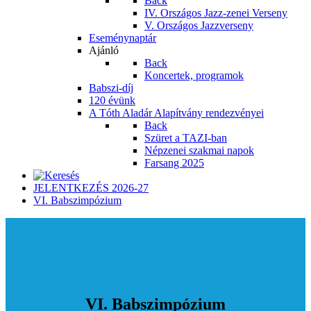
Back
IV. Országos Jazz-zenei Verseny
V. Országos Jazzverseny
Eseménynaptár
Ajánló
Back
Koncertek, programok
Babszi-díj
120 évünk
A Tóth Aladár Alapítvány rendezvényei
Back
Szüret a TAZI-ban
Népzenei szakmai napok
Farsang 2025
JELENTKEZÉS 2026-27
VI. Babszimpózium
VI. Babszimpózium