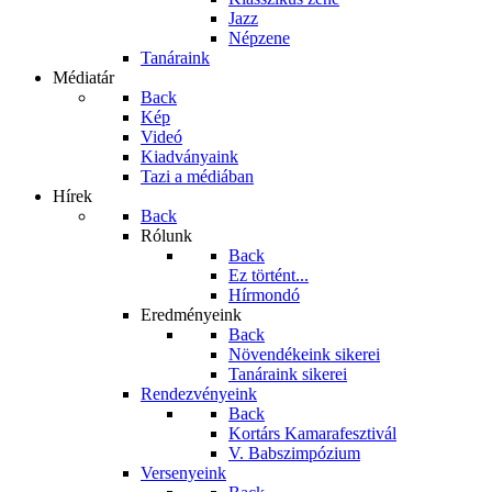
Jazz
Népzene
Tanáraink
Médiatár
Back
Kép
Videó
Kiadványaink
Tazi a médiában
Hírek
Back
Rólunk
Back
Ez történt...
Hírmondó
Eredményeink
Back
Növendékeink sikerei
Tanáraink sikerei
Rendezvényeink
Back
Kortárs Kamarafesztivál
V. Babszimpózium
Versenyeink