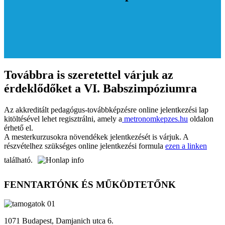
Továbbra is szeretettel várjuk az
érdeklődőket a VI. Babszimpóziumra
Az akkreditált pedagógus-továbbképzésre online jelentkezési lap
kitöltésével lehet regisztrálni, amely a
metronomkepzes.hu
oldalon
érhető el.
A mesterkurzusokra növendékek jelentkezését is várjuk. A
részvételhez szükséges online jelentkezési formula
ezen a linken
található.
FENNTARTÓNK ÉS MŰKÖDTETŐNK
1071 Budapest, Damjanich utca 6.