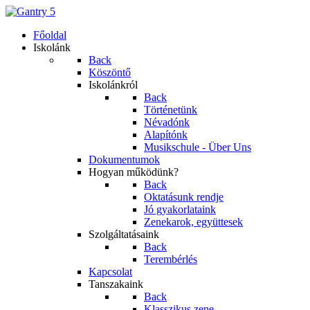
Főoldal
Iskolánk
Back
Köszöntő
Iskolánkról
Back
Történetünk
Névadónk
Alapítónk
Musikschule - Über Uns
Dokumentumok
Hogyan működünk?
Back
Oktatásunk rendje
Jó gyakorlataink
Zenekarok, együttesek
Szolgáltatásaink
Back
Terembérlés
Kapcsolat
Tanszakaink
Back
Klasszikus zene