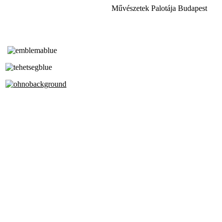
Művészetek Palotája Budapest
Tóth Aladár Zeneiskola
Alapfokú Művészeti Iskola
Az Oktatási Hivatal Bázisintézménye
Akkreditált Kiváló Tehetségpont
A Liszt Ferenc Zeneművészeti Egyetem
a Debreceni Egyetem és a
Pécsi Tudományegyetem Partneriskolája