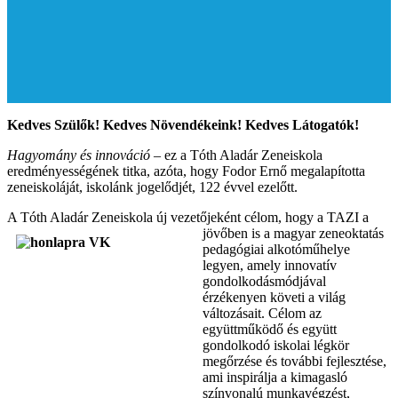
Kedves Szülők! Kedves Növendékeink! Kedves Látogatók!
Hagyomány és innováció
– ez a Tóth Aladár Zeneiskola
eredményességének titka, azóta, hogy Fodor Ernő megalapította
zeneiskoláját, iskolánk jogelődjét, 122 évvel ezelőtt.
A Tóth Aladár Zeneiskola új vezetőjeként célom, hogy a TAZI a
jövőben is a magya
r zeneoktatás
pedagógiai alkotóműhelye
legyen, amely innovatív
gondolkodásmódjával
érzékenyen követi a világ
változásait. Célom az
együttműködő és együtt
gondolkodó iskolai légkör
megőrzése és további fejlesztése,
ami inspirálja a kimagasló
színvonalú munkavégzést,