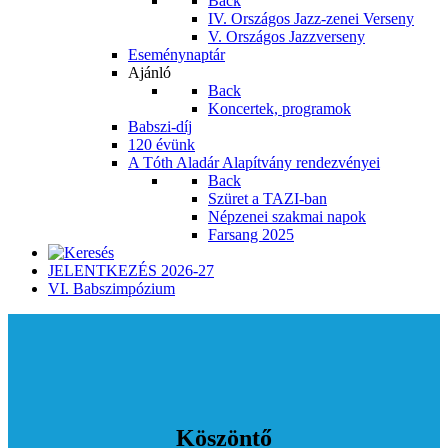
Back
IV. Országos Jazz-zenei Verseny
V. Országos Jazzverseny
Eseménynaptár
Ajánló
Back
Koncertek, programok
Babszi-díj
120 évünk
A Tóth Aladár Alapítvány rendezvényei
Back
Szüret a TAZI-ban
Népzenei szakmai napok
Farsang 2025
JELENTKEZÉS 2026-27
VI. Babszimpózium
Köszöntő