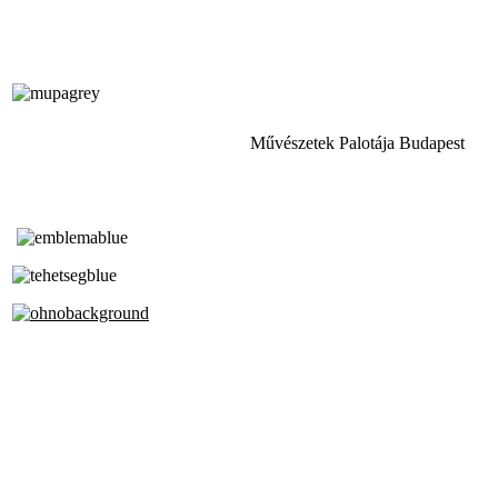
Művészetek Palotája Budapest
Tóth Aladár Zeneiskola
Alapfokú Művészeti Iskola
Az Oktatási Hivatal Bázisintézménye
Akkreditált Kiváló Tehetségpont
A Liszt Ferenc Zeneművészeti Egyetem
a Debreceni Egyetem és a
Pécsi Tudományegyetem Partneriskolája