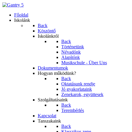
Főoldal
Iskolánk
Back
Köszöntő
Iskolánkról
Back
Történetünk
Névadónk
Alapítónk
Musikschule - Über Uns
Dokumentumok
Hogyan működünk?
Back
Oktatásunk rendje
Jó gyakorlataink
Zenekarok, együttesek
Szolgáltatásaink
Back
Terembérlés
Kapcsolat
Tanszakaink
Back
Klasszikus zene