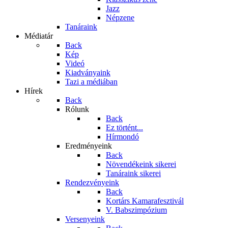
Jazz
Népzene
Tanáraink
Médiatár
Back
Kép
Videó
Kiadványaink
Tazi a médiában
Hírek
Back
Rólunk
Back
Ez történt...
Hírmondó
Eredményeink
Back
Növendékeink sikerei
Tanáraink sikerei
Rendezvényeink
Back
Kortárs Kamarafesztivál
V. Babszimpózium
Versenyeink