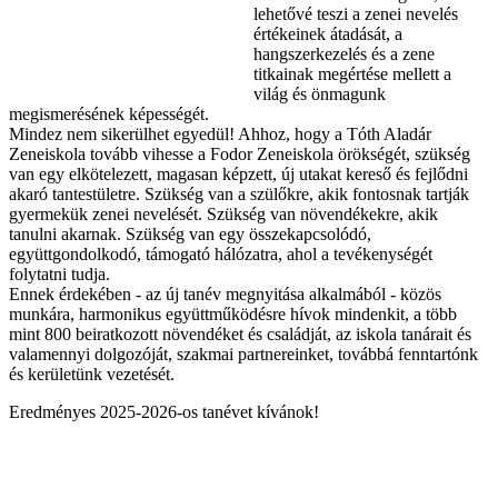
lehetővé teszi a zenei nevelés
értékeinek átadását, a
hangszerkezelés és a zene
titkainak megértése mellett a
világ és önmagunk
megismerésének képességét.
Mindez nem sikerülhet egyedül! Ahhoz, hogy a Tóth Aladár
Zeneiskola tovább vihesse a Fodor Zeneiskola örökségét, szükség
van egy elkötelezett, magasan képzett, új utakat kereső és fejlődni
akaró tantestületre. Szükség van a szülőkre, akik fontosnak tartják
gyermekük zenei nevelését. Szükség van növendékekre, akik
tanulni akarnak. Szükség van egy összekapcsolódó,
együttgondolkodó, támogató hálózatra, ahol a tevékenységét
folytatni tudja.
Ennek érdekében - az új tanév megnyitása alkalmából - közös
munkára, harmonikus együttműködésre hívok mindenkit, a több
mint 800 beiratkozott növendéket és családját, az iskola tanárait és
valamennyi dolgozóját, szakmai partnereinket, továbbá fenntartónk
és kerületünk vezetését.
Eredményes 2025-2026-os tanévet kívánok!