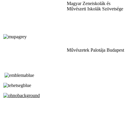
Magyar Zeneiskolák és
Művészeti Iskolák Szövetsége
Művészetek Palotája Budapest
Tóth Aladár Zeneiskola
Alapfokú Művészeti Iskola
Az Oktatási Hivatal Bázisintézménye
Akkreditált Kiváló Tehetségpont
A Liszt Ferenc Zeneművészeti Egyetem
a Debreceni Egyetem és a
Pécsi Tudományegyetem Partneriskolája