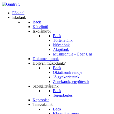
Főoldal
Iskolánk
Back
Köszöntő
Iskolánkról
Back
Történetünk
Névadónk
Alapítónk
Musikschule - Über Uns
Dokumentumok
Hogyan működünk?
Back
Oktatásunk rendje
Jó gyakorlataink
Zenekarok, együttesek
Szolgáltatásaink
Back
Terembérlés
Kapcsolat
Tanszakaink
Back
Klasszikus zene