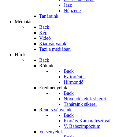
Jazz
Népzene
Tanáraink
Médiatár
Back
Kép
Videó
Kiadványaink
Tazi a médiában
Hírek
Back
Rólunk
Back
Ez történt...
Hírmondó
Eredményeink
Back
Növendékeink sikerei
Tanáraink sikerei
Rendezvényeink
Back
Kortárs Kamarafesztivál
V. Babszimpózium
Versenyeink