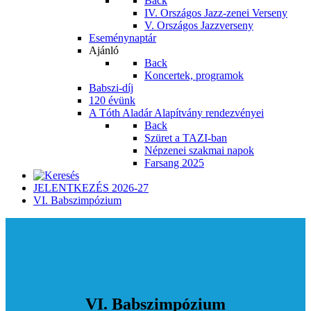
Back
IV. Országos Jazz-zenei Verseny
V. Országos Jazzverseny
Eseménynaptár
Ajánló
Back
Koncertek, programok
Babszi-díj
120 évünk
A Tóth Aladár Alapítvány rendezvényei
Back
Szüret a TAZI-ban
Népzenei szakmai napok
Farsang 2025
JELENTKEZÉS 2026-27
VI. Babszimpózium
VI. Babszimpózium