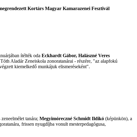
l megrendezett Kortárs Magyar Kamarazenei Fesztivál
anuárjában ítélték oda
Eckhardt Gábor,
Halászné Veres
Tóth Aladár Zeneiskola zonoratanárai - részére, "az alapfokú
 végzett kiemelkedő munkájuk elismeréseként".
 zeneelmélet tanára;
Megyimóreczné Schmidt Ildikó
(képünkön), a
oratanára, frissen nyugdíjba vonult mesterpedagógusa,