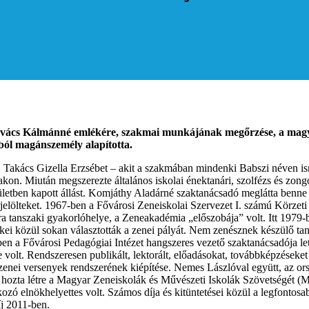
ovács Kálmánné emlékére, szakmai munkájának megőrzése, a magya
ából magánszemély alapította.
akács Gizella Erzsébet – akit a szakmában mindenki Babszi néven ism
akon. Miután megszerezte általános iskolai énektanári, szolfézs és zon
rületben kapott állást. Komjáthy Aladárné szaktanácsadó meglátta benne 
rjelölteket. 1967-ben a Fővárosi Zeneiskolai Szervezet I. számú Körzet
 tanszaki gyakorlóhelye, a Zeneakadémia „előszobája” volt. Itt 1979-b
ékei közül sokan választották a zenei pályát. Nem zenésznek készülő taní
ben a Fővárosi Pedagógiai Intézet hangszeres vezető szaktanácsadója le
 volt. Rendszeresen publikált, lektorált, előadásokat, továbbképzéseket
 zenei versenyek rendszerének kiépítése. Nemes Lászlóval együtt, az or
ozta létre a Magyar Zeneiskolák és Művészeti Iskolák Szövetségét (M
kozó elnökhelyettes volt. Számos díja és kitüntetései közül a legfonto
íj 2011-ben.