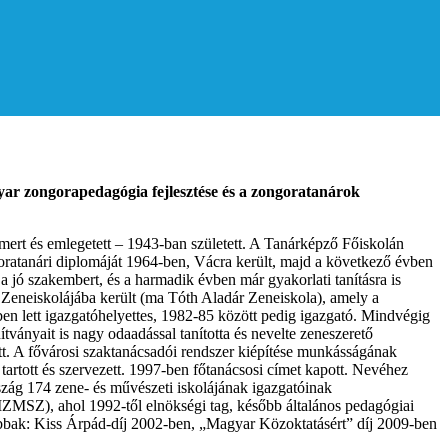
r zongorapedagógia fejlesztése és a zongoratanárok
ert és emlegetett – 1943-ban született. A Tanárképző Főiskolán
goratanári diplomáját 1964-ben, Vácra került, majd a következő évben
a jó szakembert, és a harmadik évben már gyakorlati tanításra is
i Zeneiskolájába került (ma Tóth Aladár Zeneiskola), amely a
en lett igazgatóhelyettes, 1982-85 között pedig igazgató. Mindvégig
tványait is nagy odaadással tanította és nevelte zeneszerető
tt. A fővárosi szaktanácsadói rendszer kiépítése munkásságának
 tartott és szervezett. 1997-ben főtanácsosi címet kapott. Nevéhez
szág 174 zene- és művészeti iskolájának igazgatóinak
ZMSZ), ahol 1992-től elnökségi tag, később általános pedagógiai
sabbak: Kiss Árpád-díj 2002-ben, „Magyar Közoktatásért” díj 2009-ben