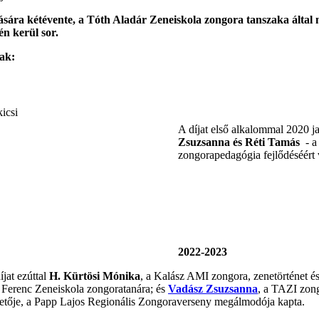
dására kétévente, a Tóth Aladár Zeneiskola zongora tanszaka álta
n kerül sor.
tak:
A díjat első alkalommal 2020 j
Zsuzsanna
és Réti Tamás
- a 
zongorapedagógia fejlődéséért
2022-2023
jat ezúttal
H. Kürtösi Mónika
, a Kalász AMI zongora, zenetörténet és
t Ferenc Zeneiskola zongoratanára; és
Vadász Zsuzsanna
, a TAZI zong
etője, a Papp Lajos Regionális Zongoraverseny megálmodója kapta.