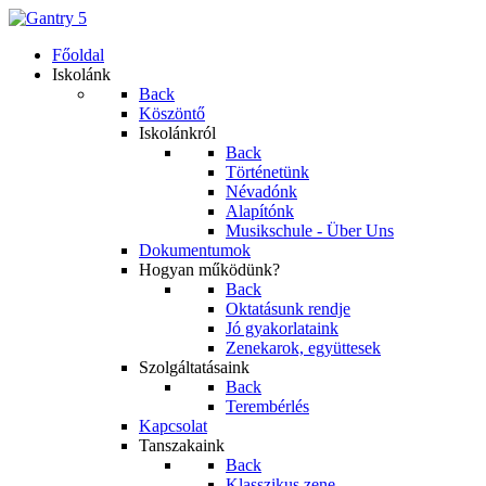
Főoldal
Iskolánk
Back
Köszöntő
Iskolánkról
Back
Történetünk
Névadónk
Alapítónk
Musikschule - Über Uns
Dokumentumok
Hogyan működünk?
Back
Oktatásunk rendje
Jó gyakorlataink
Zenekarok, együttesek
Szolgáltatásaink
Back
Terembérlés
Kapcsolat
Tanszakaink
Back
Klasszikus zene