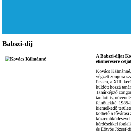
Babszi-díj
A Babszi-díjat K
elismerésére célj
Kovács Kálmánné, T
végzett zongora sz
Pesten, a XIII. ke
küldött hozzá taná
Tanárképző zongora
tanított is, növend
felnőttekké. 1985-
kiemelkedő területe
köthető a fővárosi
közreműködésével h
kérdésekkel foglal
és Eötvös József-d