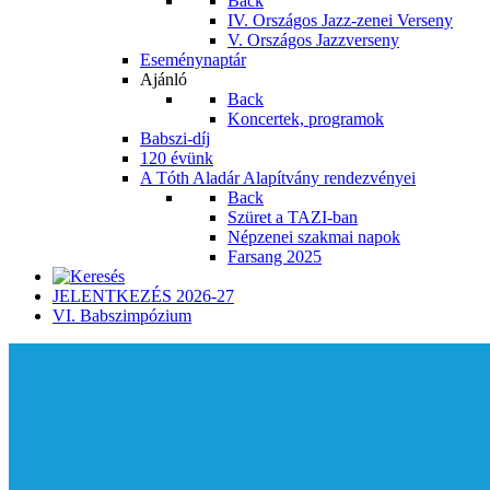
Back
IV. Országos Jazz-zenei Verseny
V. Országos Jazzverseny
Eseménynaptár
Ajánló
Back
Koncertek, programok
Babszi-díj
120 évünk
A Tóth Aladár Alapítvány rendezvényei
Back
Szüret a TAZI-ban
Népzenei szakmai napok
Farsang 2025
JELENTKEZÉS 2026-27
VI. Babszimpózium