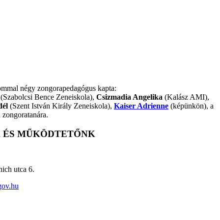
alommal négy zongorapedagógus kapta:
(Szabolcsi Bence Zeneiskola),
Csizmadia Angelika
(Kalász AMI),
dél
(Szent István Király Zeneiskola),
Kaiser Adrienne
(képünkön), a
 zongoratanára.
 ÉS MŰKÖDTETŐNK
ich utca 6.
gov.hu