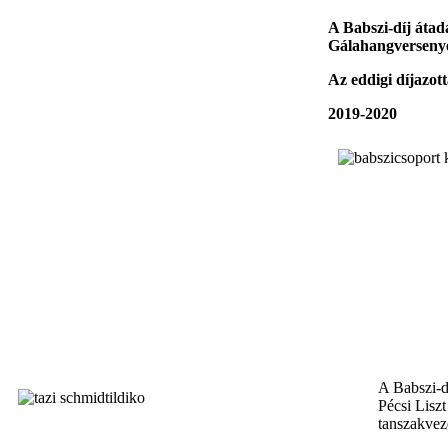
A Babszi-díj áta
Gálahangversenyé
Az eddigi díjazot
2019-2020
A Babszi-dí
Pécsi Lisz
tanszakvez