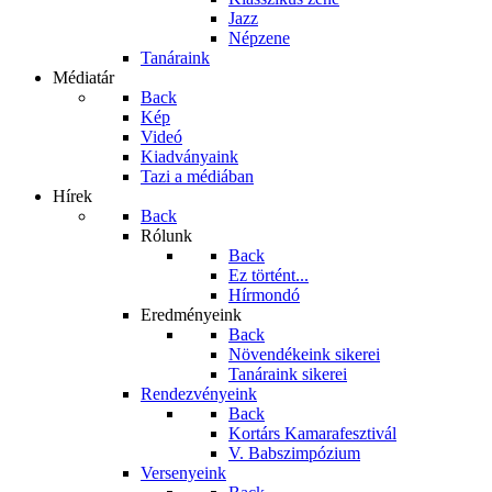
Jazz
Népzene
Tanáraink
Médiatár
Back
Kép
Videó
Kiadványaink
Tazi a médiában
Hírek
Back
Rólunk
Back
Ez történt...
Hírmondó
Eredményeink
Back
Növendékeink sikerei
Tanáraink sikerei
Rendezvényeink
Back
Kortárs Kamarafesztivál
V. Babszimpózium
Versenyeink