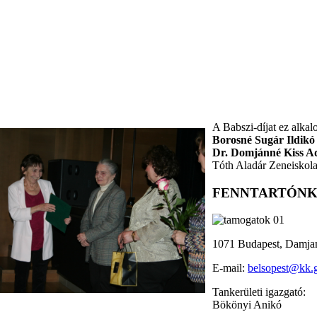
A Babszi-díjat ez alk
Borosné Sugár Ildikó
Dr. Domjánné Kiss A
Tóth Aladár Zeneiskola
FENNTARTÓNK
1071 Budapest, Damjan
E-mail:
belsopest@kk.
Tankerületi igazgató:
Bökönyi Anikó