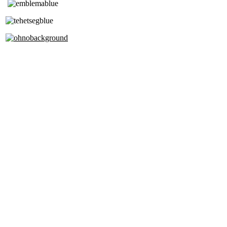
Tóth Aladár Zeneiskola
Alapfokú Művészeti Iskola
Az Oktatási Hivatal Bázisintézménye
Akkreditált Kiváló Tehetségpont
A Liszt Ferenc Zeneművészeti Egyetem
a Debreceni Egyetem és a
Pécsi Tudományegyetem Partneriskolája
Cím: 1063 Budapest, Szív u. 19-21.
Telefon: