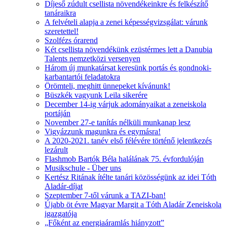
Díjeső zúdult csellista növendékeinkre és felkészítő
tanáraikra
A felvételi alapja a zenei képességvizsgálat: várunk
szeretettel!
Szolfézs órarend
Két csellista növendékünk ezüstérmes lett a Danubia
Talents nemzetközi versenyen
Három új munkatársat keresünk portás és gondnoki-
karbantartói feladatokra
Örömteli, meghitt ünnepeket kívánunk!
Büszkék vagyunk Leila sikerére
December 14-ig várjuk adományaikat a zeneiskola
portáján
November 27-e tanítás nélküli munkanap lesz
Vigyázzunk magunkra és egymásra!
A 2020-2021. tanév első félévére történő jelentkezés
lezárult
Flashmob Bartók Béla halálának 75. évfordulóján
Musikschule - Über uns
Kertész Ritának ítélte tanári közösségünk az idei Tóth
Aladár-díjat
Szeptember 7-től várunk a TAZI-ban!
Újabb öt évre Magyar Margit a Tóth Aladár Zeneiskola
igazgatója
„Főként az energiaáramlás hiányzott”