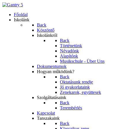
Főoldal
Iskolánk
Back
Köszöntő
Iskolánkról
Back
Történetünk
Névadónk
Alapítónk
Musikschule - Über Uns
Dokumentumok
Hogyan működünk?
Back
Oktatásunk rendje
Jó gyakorlataink
Zenekarok, együttesek
Szolgáltatásaink
Back
Terembérlés
Kapcsolat
Tanszakaink
Back
Klasszikus zene