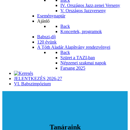
Back
IV. Országos Jazz-zenei Verseny
V. Országos Jazzverseny
Eseménynaptár
Ajánló
Back
Koncertek, programok
Babszi-díj
120 évünk
A Tóth Aladár Alapítvány rendezvényei
Back
Szüret a TAZI-ban
Népzenei szakmai napok
Farsang 2025
JELENTKEZÉS 2026-27
VI. Babszimpózium
Tanáraink