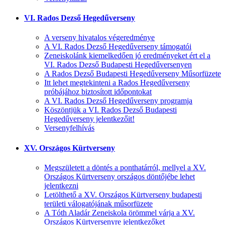
VI. Rados Dezső Hegedűverseny
A verseny hivatalos végeredménye
A VI. Rados Dezső Hegedűverseny támogatói
Zeneiskolánk kiemelkedően jó eredményeket ért el a
VI. Rados Dezső Budapesti Hegedűversenyen
A Rados Dezső Budapesti Hegedűverseny Műsorfüzete
Itt lehet megtekinteni a Rados Hegedűverseny
próbájához biztosított időpontokat
A VI. Rados Dezső Hegedűverseny programja
Köszöntjük a VI. Rados Dezső Budapesti
Hegedűverseny jelentkezőit!
Versenyfelhívás
XV. Országos Kürtverseny
Megszületett a döntés a ponthatárról, mellyel a XV.
Országos Kürtverseny országos döntőjébe lehet
jelentkezni
Letölthető a XV. Országos Kürtverseny budapesti
területi válogatójának műsorfüzete
A Tóth Aladár Zeneiskola örömmel várja a XV.
Országos Kürtversenyre jelentkezőket