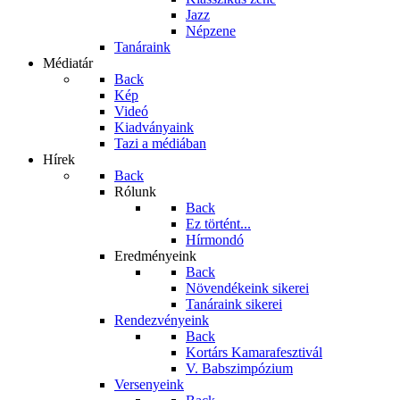
Jazz
Népzene
Tanáraink
Médiatár
Back
Kép
Videó
Kiadványaink
Tazi a médiában
Hírek
Back
Rólunk
Back
Ez történt...
Hírmondó
Eredményeink
Back
Növendékeink sikerei
Tanáraink sikerei
Rendezvényeink
Back
Kortárs Kamarafesztivál
V. Babszimpózium
Versenyeink