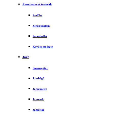
Zeneismeret tanszak
Szolfézs
Zeneirodalom
Zeneelmélet
Kovács-módszer
Jazz
Basszusgitár
Jazzbőgő
Jazzelmélet
Jazzének
Jazzgitár