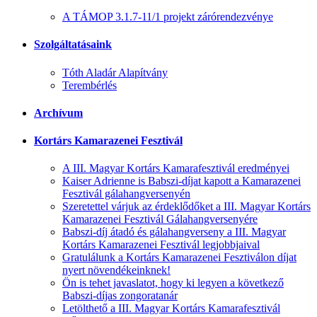
A TÁMOP 3.1.7-11/1 projekt zárórendezvénye
Szolgáltatásaink
Tóth Aladár Alapítvány
Terembérlés
Archívum
Kortárs Kamarazenei Fesztivál
A III. Magyar Kortárs Kamarafesztivál eredményei
Kaiser Adrienne is Babszi-díjat kapott a Kamarazenei
Fesztivál gálahangversenyén
Szeretettel várjuk az érdeklődőket a III. Magyar Kortárs
Kamarazenei Fesztivál Gálahangversenyére
Babszi-díj átadó és gálahangverseny a III. Magyar
Kortárs Kamarazenei Fesztivál legjobbjaival
Gratulálunk a Kortárs Kamarazenei Fesztiválon díjat
nyert növendékeinknek!
Ön is tehet javaslatot, hogy ki legyen a következő
Babszi-díjas zongoratanár
Letölthető a III. Magyar Kortárs Kamarafesztivál