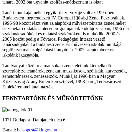
tanára, 2002 óta ugyanitt szolfézs-módszertant is oktat.
Tanári munkája mellett egyik fő szervezője volt az 1995-ben
Budapesten megrendezett IV. Európai Ifjúsági Zenei Fesztiválnak,
1996-98 között részt vett az alapfokú művészetoktatás zeneelmélet
és zenekari oktatás tantervi programjainak kidolgozásában, 1996 óta
szaktanácsadóként és oktatási szakértőként is működik, 2000 és
2005 között pedig a Fővárosi Pedagógiai Intézet vezető
tanácsadójaként a budapesti zene- és művészeti iskolák munkáját
segítő szakmai szolgáltatást irányította. 2005 szeptembere óta
iskolánk igazgatója.
Tanítványai közül ma már sokan zenei életünk kiemelkedő
szereplői: zenetanárok, zenekari muzsikusok, szólisták, karvezetők,
zenetörténészek, zeneszerzők. Munkáját 1996-ban a Magyar
Köztársaság Arany Érdemkeresztjével, 1998-ban „Terézvárosért”
Emlékéremmel jutalmazták.
FENNTARTÓNK ÉS MŰKÖDTETŐNK
1071 Budapest, Damjanich utca 6.
E-mail:
belsopest@kk.gov.hu