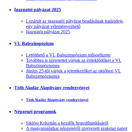
Igazgatói pályázat 2025
Lezárult az igazgatói pályázat beadásának határideje,
egy pályázat véleményezhető
Igazgatói pályázat 2025
VI. Babszimpózium
Letölthető a VI. Babszimpózium műsorfüzete
Továbbra is szeretettel várjuk az érdeklődőket a VI.
Babszimpóziumra
Június 25-től várjuk a jelentkezőket az októberi VI.
Babszimpóziumra
Tóth Aladár Alapítvány rendezvényei
Tóth Aladár Alapítvány rendezvényei
Népzenei programok
Siklósi Krisztián a kezdők hegedűtanításáról
A magyarpalatkai népzenéről szervezett szakmai napot