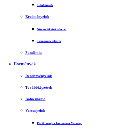
Jubileumok
Eredményeink
Növendékeink sikerei
Tanáraink sikerei
Pandémia
Események
Rendezvényeink
Továbbképzések
Baba-mama
Versenyeink
IV. Országos Jazz-zenei Verseny