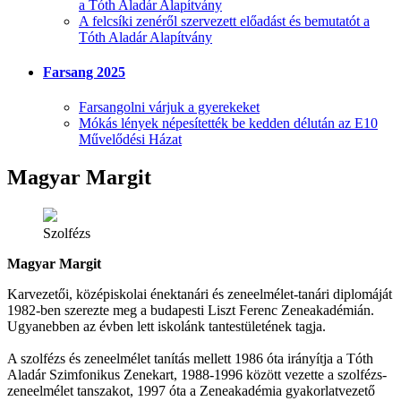
a Tóth Aladár Alapítvány
A felcsíki zenéről szervezett előadást és bemutatót a
Tóth Aladár Alapítvány
Farsang 2025
Farsangolni várjuk a gyerekeket
Mókás lények népesítették be kedden délután az E10
Művelődési Házat
Magyar Margit
Szolfézs
Magyar Margit
Karvezetői, középiskolai énektanári és zeneelmélet-tanári diplomáját
1982-ben szerezte meg a budapesti Liszt Ferenc Zeneakadémián.
Ugyanebben az évben lett iskolánk tantestületének tagja.
A szolfézs és zeneelmélet tanítás mellett 1986 óta irányítja a Tóth
Aladár Szimfonikus Zenekart, 1988-1996 között vezette a szolfézs-
zeneelmélet tanszakot, 1997 óta a Zeneakadémia gyakorlatvezető