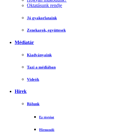
Oktatásunk rendje
Jó gyakorlataink
Zenekarok, együttesek
Médiatár
Kiadványaink
Tazi a médiában
Videók
Hírek
Rólunk
Ez történt
Hírmondó