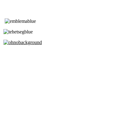
Tóth Aladár Zeneiskola
Alapfokú Művészeti Iskola
Az Oktatási Hivatal Bázisintézménye
Akkreditált Kiváló Tehetségpont
A Liszt Ferenc Zeneművészeti Egyetem
a Debreceni Egyetem és a
Pécsi Tudományegyetem Partneriskolája