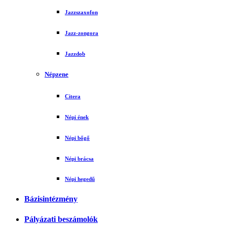
Jazzszaxofon
Jazz-zongora
Jazzdob
Népzene
Citera
Népi ének
Népi bőgő
Népi brácsa
Népi hegedű
Bázisintézmény
Pályázati beszámolók