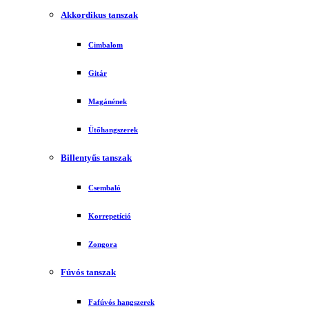
Akkordikus tanszak
Cimbalom
Gitár
Magánének
Ütőhangszerek
Billentyűs tanszak
Csembaló
Korrepetíció
Zongora
Fúvós tanszak
Fafúvós hangszerek