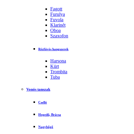
Fagott
Furulya
Fuvola
Klarinét
Oboa
Szaxofon
Rézfúvós hangszerek
Harsona
Kürt
Trombita
Tuba
Vonós tanszak
Cselló
Hegedű, Brácsa
Nagybőgő