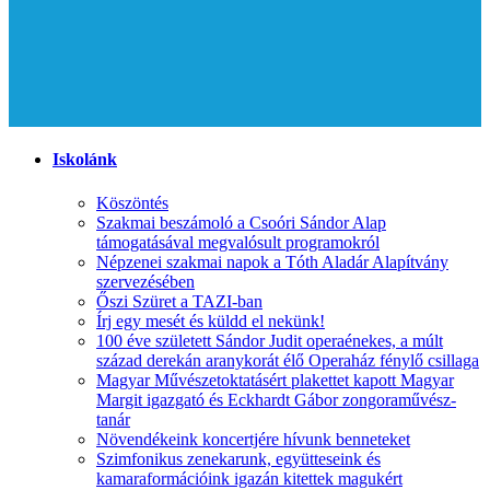
Iskolánk
Köszöntés
Szakmai beszámoló a Csoóri Sándor Alap
támogatásával megvalósult programokról
Népzenei szakmai napok a Tóth Aladár Alapítvány
szervezésében
Őszi Szüret a TAZI-ban
Írj egy mesét és küldd el nekünk!
100 éve született Sándor Judit operaénekes, a múlt
század derekán aranykorát élő Operaház fénylő csillaga
Magyar Művészetoktatásért plakettet kapott Magyar
Margit igazgató és Eckhardt Gábor zongoraművész-
tanár
Növendékeink koncertjére hívunk benneteket
Szimfonikus zenekarunk, együtteseink és
kamaraformációink igazán kitettek magukért