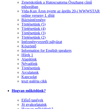
Zeneiskolánk a Hatoscsatorna Összhang című
műsorában
Vida-Kun Áron nyerte az április 20-i WWWSTAR
online verseny I. díját
Bázisintézmény
Történetünk (5)
Történetünk (4)
Történetünk (3)
Történetünk (2)
Intézményvezetői pályázat
Köszöntő
Information for English speakers
Hírek 1
Alapítónk
Névadónk
Történetünk
Arculatunk
Kapcsolat
teszt galéria cikk
Hogyan működünk?
Előző tanévek
Jó gyakorlataink
Hogyan működünk?