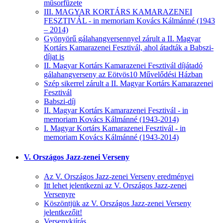
műsorfüzete
III. MAGYAR KORTÁRS KAMARAZENEI
FESZTIVÁL - in memoriam Kovács Kálmánné (1943
– 2014)
Gyönyörű gálahangversennyel zárult a II. Magyar
Kortárs Kamarazenei Fesztivál, ahol átadták a Babszi-
díjat is
II. Magyar Kortárs Kamarazenei Fesztivál díjátadó
gálahangverseny az Eötvös10 Művelődési Házban
Szép sikerrel zárult a II. Magyar Kortárs Kamarazenei
Fesztivál
Babszi-díj
II. Magyar Kortárs Kamarazenei Fesztivál - in
memoriam Kovács Kálmánné (1943-2014)
I. Magyar Kortárs Kamarazenei Fesztivál - in
memoriam Kovács Kálmánné (1943-2014)
V. Országos Jazz-zenei Verseny
Az V. Országos Jazz-zenei Verseny eredményei
Itt lehet jelentkezni az V. Országos Jazz-zenei
Versenyre
Köszöntjük az V. Országos Jazz-zenei Verseny
jelentkezőit!
Versenykiírás