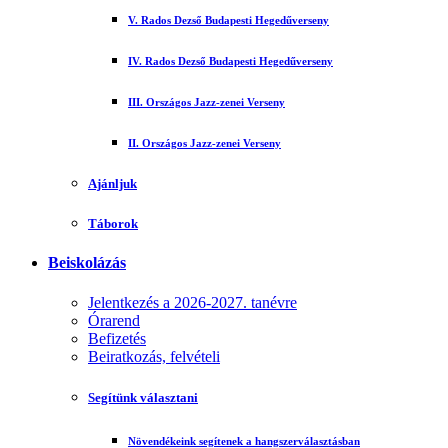
V. Rados Dezső Budapesti Hegedűverseny
IV. Rados Dezső Budapesti Hegedűverseny
III. Országos Jazz-zenei Verseny
II. Országos Jazz-zenei Verseny
Ajánljuk
Táborok
Beiskolázás
Jelentkezés a 2026-2027. tanévre
Órarend
Befizetés
Beiratkozás, felvételi
Segítünk választani
Növendékeink segítenek a hangszerválasztásban