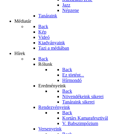
Jazz
Népzene
Tanáraink
Médiatár
Back
Kép
Videó
Kiadványaink
Tazi a médiában
Hírek
Back
Rólunk
Back
Ez történt...
Hírmondó
Eredményeink
Back
Növendékeink sikerei
Tanáraink sikerei
Rendezvényeink
Back
Kortárs Kamarafesztivál
V. Babszimpózium
Versenyeink