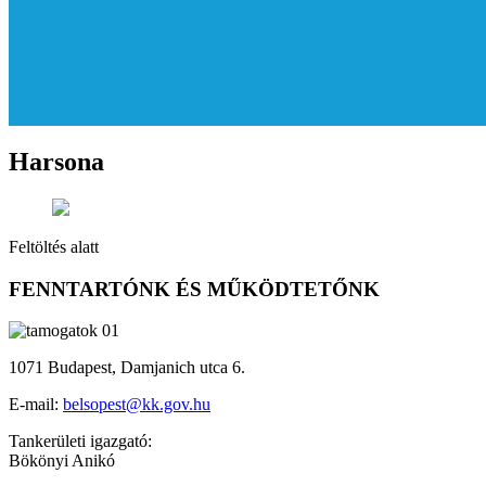
Harsona
Feltöltés alatt
FENNTARTÓNK ÉS MŰKÖDTETŐNK
1071 Budapest, Damjanich utca 6.
E-mail:
belsopest@kk.gov.hu
Tankerületi igazgató:
Bökönyi Anikó