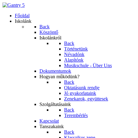
Főoldal
Iskolánk
Back
Köszöntő
Iskolánkról
Back
Történetünk
Névadónk
Alapítónk
Musikschule - Über Uns
Dokumentumok
Hogyan működünk?
Back
Oktatásunk rendje
Jó gyakorlataink
Zenekarok, együttesek
Szolgáltatásaink
Back
Terembérlés
Kapcsolat
Tanszakaink
Back
Klasszikus zene