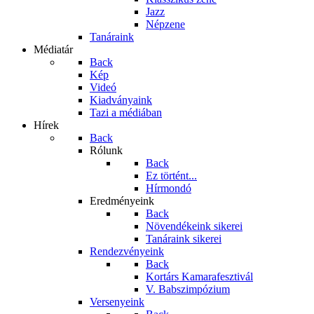
Jazz
Népzene
Tanáraink
Médiatár
Back
Kép
Videó
Kiadványaink
Tazi a médiában
Hírek
Back
Rólunk
Back
Ez történt...
Hírmondó
Eredményeink
Back
Növendékeink sikerei
Tanáraink sikerei
Rendezvényeink
Back
Kortárs Kamarafesztivál
V. Babszimpózium
Versenyeink