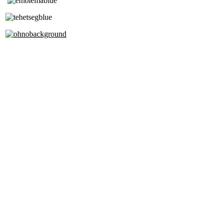
Tóth Aladár Zeneiskola
Alapfokú Művészeti Iskola
Az Oktatási Hivatal Bázisintézménye
Akkreditált Kiváló Tehetségpont
A Liszt Ferenc Zeneművészeti Egyetem
a Debreceni Egyetem és a
Pécsi Tudományegyetem Partneriskolája
Cím: 1063 Budapest, Szív u. 19-21.
Telefon: