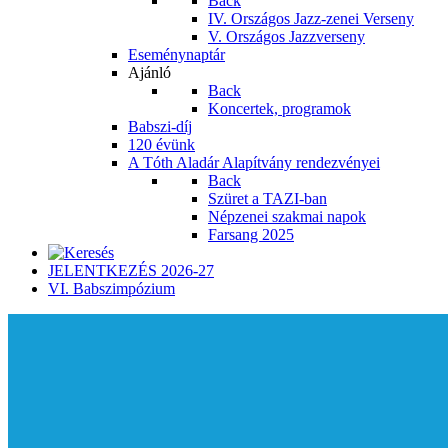
Back
IV. Országos Jazz-zenei Verseny
V. Országos Jazzverseny
Eseménynaptár
Ajánló
Back
Koncertek, programok
Babszi-díj
120 évünk
A Tóth Aladár Alapítvány rendezvényei
Back
Szüret a TAZI-ban
Népzenei szakmai napok
Farsang 2025
JELENTKEZÉS 2026-27
VI. Babszimpózium