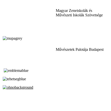
Magyar Zeneiskolák és
Művészeti Iskolák Szövetsége
Művészetek Palotája Budapest
Tóth Aladár Zeneiskola
Alapfokú Művészeti Iskola
Az Oktatási Hivatal Bázisintézménye
Akkreditált Kiváló Tehetségpont
A Liszt Ferenc Zeneművészeti Egyetem
a Debreceni Egyetem és a
Pécsi Tudományegyetem Partneriskolája