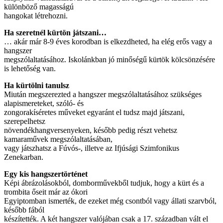
különböző magasságú
hangokat létrehozni.
Ha szeretnél kürtön játszani…
… akár már 8-9 éves korodban is elkezdheted, ha elég erős vagy a
hangszer
megszólaltatásához. Iskolánkban jó minőségű kürtök kölcsönzésére
is lehetőség van.
Ha kürtölni tanulsz
Miután megszerezted a hangszer megszólaltatásához szükséges
alapismereteket, szóló- és
zongorakíséretes műveket egyaránt el tudsz majd játszani,
szerepelhetsz
növendékhangversenyeken, később pedig részt vehetsz
kamaraművek megszólaltatásában,
vagy játszhatsz a Fúvós-, illetve az Ifjúsági Szimfonikus
Zenekarban.
Egy kis hangszertörténet
Képi ábrázolásokból, domborművekből tudjuk, hogy a kürt és a
trombita őseit már az ókori
Egyiptomban ismerték, de ezeket még csontból vagy állati szarvból,
később fából
készítették. A két hangszer valójában csak a 17. században vált el