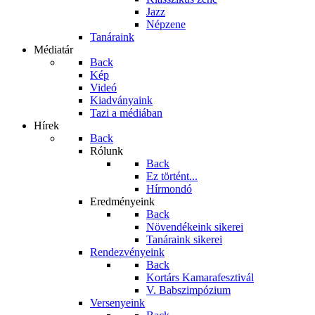
Jazz
Népzene
Tanáraink
Médiatár
Back
Kép
Videó
Kiadványaink
Tazi a médiában
Hírek
Back
Rólunk
Back
Ez történt...
Hírmondó
Eredményeink
Back
Növendékeink sikerei
Tanáraink sikerei
Rendezvényeink
Back
Kortárs Kamarafesztivál
V. Babszimpózium
Versenyeink