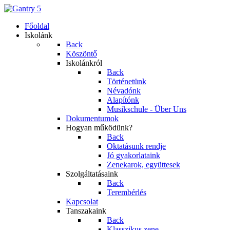
Főoldal
Iskolánk
Back
Köszöntő
Iskolánkról
Back
Történetünk
Névadónk
Alapítónk
Musikschule - Über Uns
Dokumentumok
Hogyan működünk?
Back
Oktatásunk rendje
Jó gyakorlataink
Zenekarok, együttesek
Szolgáltatásaink
Back
Terembérlés
Kapcsolat
Tanszakaink
Back
Klasszikus zene