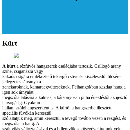
Kürt
A kürt
a rézfúvós hangszerek családjába tartozik. Csillogó arany
színe, csigaházra vagy
kakaós csigára emlékeztető tekergő csöve és kiszélesedő tölcsére
jellegzetes látványa a
zenekaroknak, kamaraegyütteseknek. Felhangokban gazdag hangja
igen sok árnyalat
megszólaltatására alkalmas, a bársonyosan puha énekléstől az ijesztő
harsogásig. Gyakran
hallani szólóhangszerként is. A kürtöt a hangszerbe illesztett
speciális fúvókán keresztül
szólaltatjuk meg, amin keresztül a levegő tovább vezeti a rezgést, és
megszólal a hang. A
szájnyílás változtatásával és a billentyűk segítségével tudunk vele