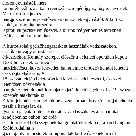
élesen egymástól, mert
különféle változataikat a reneszánsz idején így is, úgy is nevezték.
Ma már formájuk és
hangjuk szerint is jelentősen különböznek egymástól. A kürt kör
alakú, a trombita hosszúra
lapított ellipszisre emlékeztet, a kürtök mélyebben és teltebben
szólnak, mint a trombiták.
A kürtöt sokáig jelzőhangszerként használták vadászatokon,
csatákban vagy a postakocsik
érkezésekor. Komoly szerepet először a velencei operában kapott
1639-ben, de ekkor még
meglehetősen kevés (egyetlen hangnembe tartozó) hangot lehetett
csak rajta eljátszani. A
18. század elején betétcsöveket kezdtek beleilleszteni, és ezzel
jelentősen bővítették a
hangkészletét, de mai formáját és játéklehetőségeit csak a 19. század
közepén alakították ki.
A kürt jelentős szerepet tölt be a zenekarban, hosszú hangjai teltebbé
teszik a hangzást, de
gyakran játszik fontos szólókat is. A klasszika és a romantika
zenéjében az otthon, az erdő
és a természet békességének hangulatát idézték meg a kürt hangján.
Szólóirodalma is
gazdag: olyan mesterek komponáltak kürtre és zenekarra írt