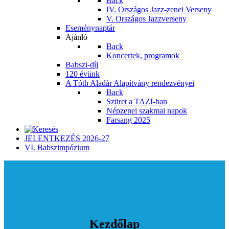
Back
IV. Országos Jazz-zenei Verseny
V. Országos Jazzverseny
Eseménynaptár
Ajánló
Back
Koncertek, programok
Babszi-díj
120 évünk
A Tóth Aladár Alapítvány rendezvényei
Back
Szüret a TAZI-ban
Népzenei szakmai napok
Farsang 2025
JELENTKEZÉS 2026-27
VI. Babszimpózium
Kezdőlap