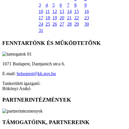
3
4
5
6
7
8
9
10
11
12
13
14
15
16
17
18
19
20
21
22
23
24
25
26
27
28
29
30
31
FENNTARTÓNK ÉS MŰKÖDTETŐNK
1071 Budapest, Damjanich utca 6.
E-mail:
belsopest@kk.gov.hu
Tankerületi igazgató:
Bökönyi Anikó
PARTNERINTÉZMÉNYEK
TÁMOGATÓINK, PARTNEREINK