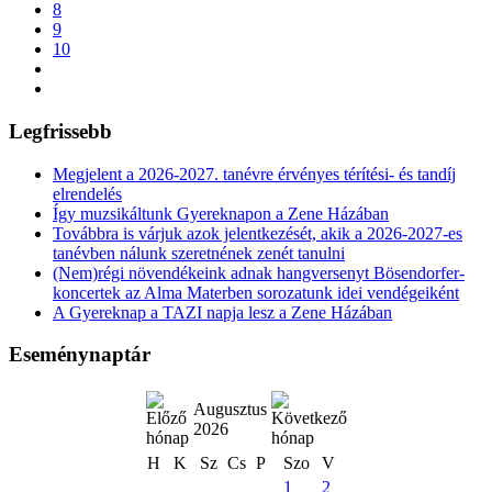
8
9
10
Legfrissebb
Megjelent a 2026-2027. tanévre érvényes térítési- és tandíj
elrendelés
Így muzsikáltunk Gyereknapon a Zene Házában
Továbbra is várjuk azok jelentkezését, akik a 2026-2027-es
tanévben nálunk szeretnének zenét tanulni
(Nem)régi növendékeink adnak hangversenyt Bösendorfer-
koncertek az Alma Materben sorozatunk idei vendégeiként
A Gyereknap a TAZI napja lesz a Zene Házában
Eseménynaptár
Augusztus
2026
H
K
Sz
Cs
P
Szo
V
1
2