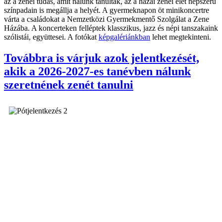
az a zenei tudás, amit nálunk tanultak, az a hazai zenei élet népszerű
színpadain is megállja a helyét. A gyermeknapon öt minikoncertre
várta a családokat a Nemzetközi Gyermekmentő Szolgálat a Zene
Házába. A koncerteken felléptek klasszikus, jazz és népi tanszakaink
szólistái, együttesei. A fotókat
képgalériánkban
lehet megtekinteni.
Továbbra is várjuk azok jelentkezését,
akik a 2026-2027-es tanévben nálunk
szeretnének zenét tanulni