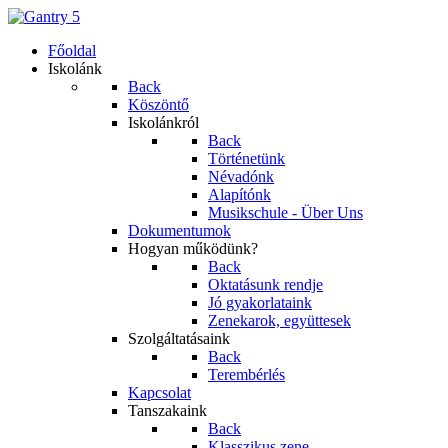
Főoldal
Iskolánk
Back
Köszöntő
Iskolánkról
Back
Történetünk
Névadónk
Alapítónk
Musikschule - Über Uns
Dokumentumok
Hogyan működünk?
Back
Oktatásunk rendje
Jó gyakorlataink
Zenekarok, együttesek
Szolgáltatásaink
Back
Terembérlés
Kapcsolat
Tanszakaink
Back
Klasszikus zene