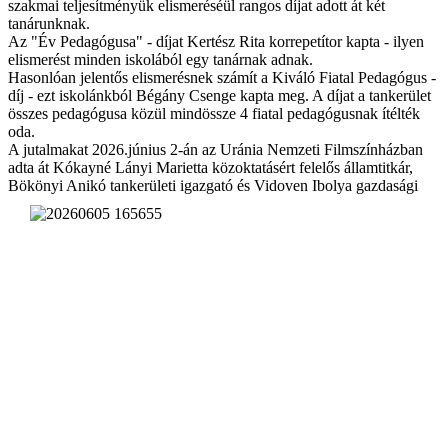
szakmai teljesítményük elismeréséül rangos díjat adott át két
tanárunknak.
Az "Év Pedagógusa" - díjat Kertész Rita korrepetítor kapta - ilyen
elismerést minden iskolából egy tanárnak adnak.
Hasonlóan jelentős elismerésnek számít a Kiváló Fiatal Pedagógus -
díj - ezt iskolánkból Bégány Csenge kapta meg. A díjat a tankerület
összes pedagógusa közül mindössze 4 fiatal pedagógusnak ítélték
oda.
A jutalmakat 2026.június 2-án az Uránia Nemzeti Filmszínházban
adta át Kókayné Lányi Marietta közoktatásért felelős államtitkár,
Bökönyi Anikó tankerületi igaz
gató és Vidoven Ibolya gazdasági