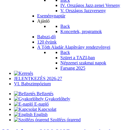
Back
IV. Országos Jazz-zenei Verseny
V. Országos Jazzverseny
Eseménynaptár
Ajánló
Back
Koncertek, programok
Babszi-díj
120 évünk
A Tóth Aladár Alapítvány rendezvényei
Back
Szüret a TAZI-ban
Népzenei szakmai napok
Farsang 2025
JELENTKEZÉS 2026-27
VI. Babszimpózium
Befizetés
Gyakorlóhely
E-napló
Kapcsolat
English
Szolfézs órarend