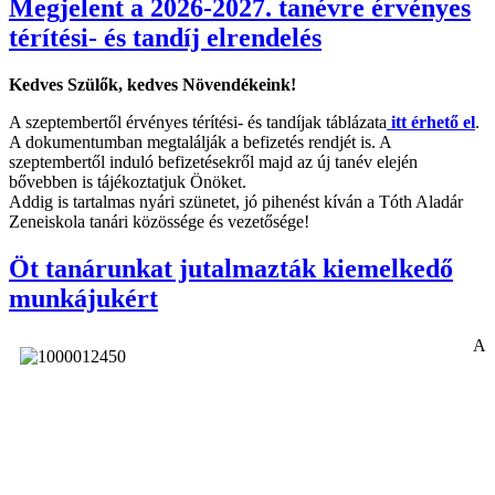
Megjelent a 2026-2027. tanévre érvényes
térítési- és tandíj elrendelés
Kedves Szülők, kedves Növendékeink!
A szeptembertől érvényes térítési- és tandíjak táblázata
itt érhető el
.
A dokumentumban megtalálják a befizetés rendjét is. A
szeptembertől induló befizetésekről majd az új tanév elején
bővebben is tájékoztatjuk Önöket.
Addig is tartalmas nyári szünetet, jó pihenést kíván a Tóth Aladár
Zeneiskola tanári közössége és vezetősége!
Öt tanárunkat jutalmazták kiemelkedő
munkájukért
A