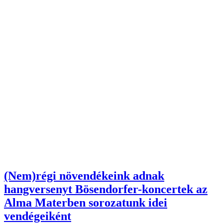
(Nem)régi növendékeink adnak
hangversenyt Bösendorfer-koncertek az
Alma Materben sorozatunk idei
vendégeiként