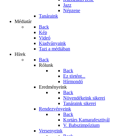
Jazz
Népzene
Tanáraink
Médiatár
Back
Kép
Videó
Kiadványaink
Tazi a médiában
Hírek
Back
Rólunk
Back
Ez történt...
Hírmondó
Eredményeink
Back
Növendékeink sikerei
Tanáraink sikerei
Rendezvényeink
Back
Kortárs Kamarafesztivál
V. Babszimpózium
Versenyeink