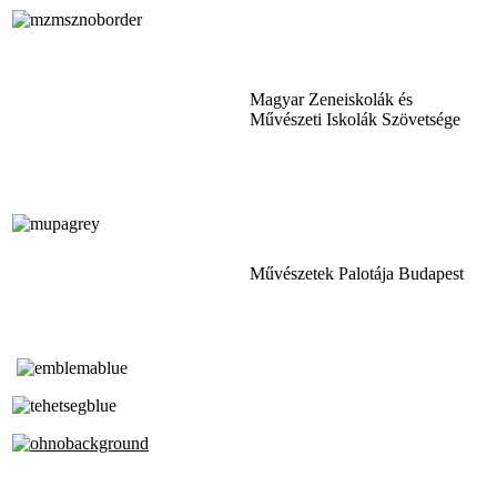
Magyar Zeneiskolák és
Művészeti Iskolák Szövetsége
Művészetek Palotája Budapest
Tóth Aladár Zeneiskola
Alapfokú Művészeti Iskola
Az Oktatási Hivatal Bázisintézménye
Akkreditált Kiváló Tehetségpont
A Liszt Ferenc Zeneművészeti Egyetem
a Debreceni Egyetem és a