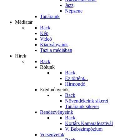
Jazz
Népzene
Tanáraink
Médiatár
Back
Kép
Videó
Kiadványaink
Tazi a médiában
Hírek
Back
Rólunk
Back
Ez történt...
Hírmondó
Eredményeink
Back
Növendékeink sikerei
Tanáraink sikerei
Rendezvényeink
Back
Kortárs Kamarafesztivál
V. Babszimpózium
Versenyeink