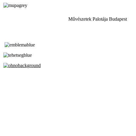
Művészetek Palotája Budapest
Tóth Aladár Zeneiskola
Alapfokú Művészeti Iskola
Az Oktatási Hivatal Bázisintézménye
Akkreditált Kiváló Tehetségpont
A Liszt Ferenc Zeneművészeti Egyetem
a Debreceni Egyetem és a
Pécsi Tudományegyetem Partneriskolája