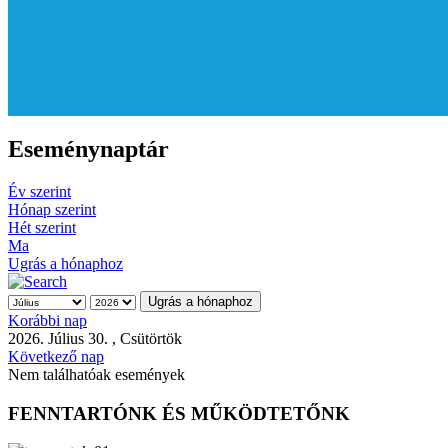
Eseménynaptár
Év szerint
Hónap szerint
Hét szerint
Ma
Ugrás a hónaphoz
Ugrás a hónaphoz
Korábbi nap
2026. Július 30. , Csütörtök
Következő nap
Nem találhatóak események
FENNTARTÓNK ÉS MŰKÖDTETŐNK