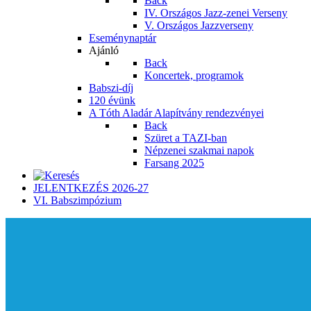
Back
IV. Országos Jazz-zenei Verseny
V. Országos Jazzverseny
Eseménynaptár
Ajánló
Back
Koncertek, programok
Babszi-díj
120 évünk
A Tóth Aladár Alapítvány rendezvényei
Back
Szüret a TAZI-ban
Népzenei szakmai napok
Farsang 2025
JELENTKEZÉS 2026-27
VI. Babszimpózium