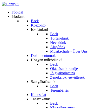
Főoldal
Iskolánk
Back
Köszöntő
Iskolánkról
Back
Történetünk
Névadónk
Alapítónk
Musikschule - Über Uns
Dokumentumok
Hogyan működünk?
Back
Oktatásunk rendje
Jó gyakorlataink
Zenekarok, együttesek
Szolgáltatásaink
Back
Terembérlés
Kapcsolat
Tanszakaink
Back
Klasszikus zene