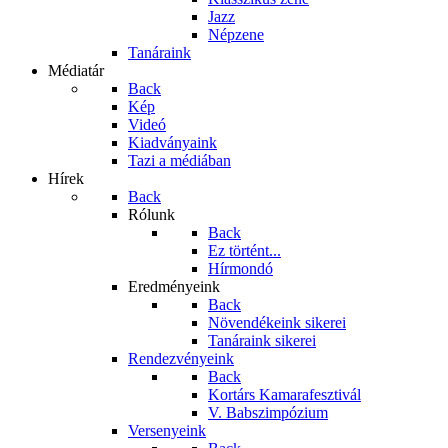
Jazz
Népzene
Tanáraink
Médiatár
Back
Kép
Videó
Kiadványaink
Tazi a médiában
Hírek
Back
Rólunk
Back
Ez történt...
Hírmondó
Eredményeink
Back
Növendékeink sikerei
Tanáraink sikerei
Rendezvényeink
Back
Kortárs Kamarafesztivál
V. Babszimpózium
Versenyeink