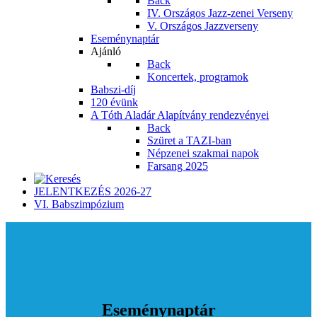
Back
IV. Országos Jazz-zenei Verseny
V. Országos Jazzverseny
Eseménynaptár
Ajánló
Back
Koncertek, programok
Babszi-díj
120 évünk
A Tóth Aladár Alapítvány rendezvényei
Back
Szüret a TAZI-ban
Népzenei szakmai napok
Farsang 2025
JELENTKEZÉS 2026-27
VI. Babszimpózium
Eseménynaptár