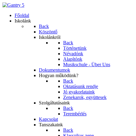
Főoldal
Iskolánk
Back
Köszöntő
Iskolánkról
Back
Történetünk
Névadónk
Alapítónk
Musikschule - Über Uns
Dokumentumok
Hogyan működünk?
Back
Oktatásunk rendje
Jó gyakorlataink
Zenekarok, együttesek
Szolgáltatásaink
Back
Terembérlés
Kapcsolat
Tanszakaink
Back
Klasszikus zene