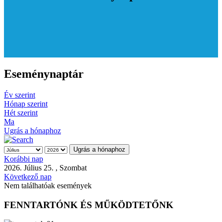
Eseménynaptár
Év szerint
Hónap szerint
Hét szerint
Ma
Ugrás a hónaphoz
Ugrás a hónaphoz
Korábbi nap
2026. Július 25. , Szombat
Következő nap
Nem találhatóak események
FENNTARTÓNK ÉS MŰKÖDTETŐNK