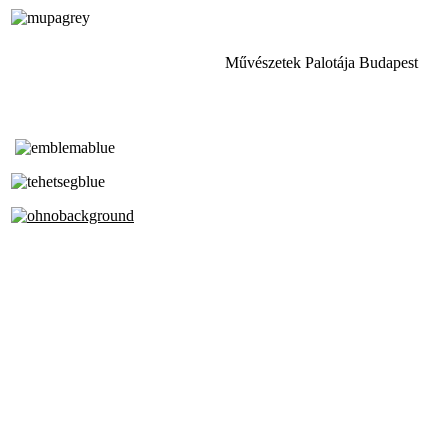
Művészetek Palotája Budapest
Tóth Aladár Zeneiskola
Alapfokú Művészeti Iskola
Az Oktatási Hivatal Bázisintézménye
Akkreditált Kiváló Tehetségpont
A Liszt Ferenc Zeneművészeti Egyetem
a Debreceni Egyetem és a
Pécsi Tudományegyetem Partneriskolája