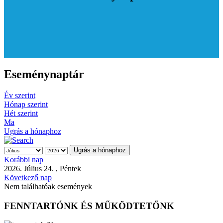
Eseménynaptár
Év szerint
Hónap szerint
Hét szerint
Ma
Ugrás a hónaphoz
Ugrás a hónaphoz
Korábbi nap
2026. Július 24. , Péntek
Következő nap
Nem találhatóak események
FENNTARTÓNK ÉS MŰKÖDTETŐNK