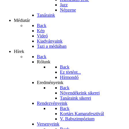
Jazz
Népzene
Tanáraink
Médiatár
Back
Kép
Videó
Kiadványaink
Tazi a médiában
Hírek
Back
Rólunk
Back
Ez történt...
Hírmondó
Eredményeink
Back
Növendékeink sikerei
Tanáraink sikerei
Rendezvényeink
Back
Kortárs Kamarafesztivál
V. Babszimpózium
Versenyeink