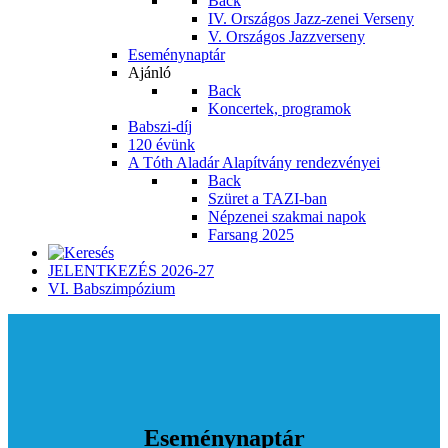
Back
IV. Országos Jazz-zenei Verseny
V. Országos Jazzverseny
Eseménynaptár
Ajánló
Back
Koncertek, programok
Babszi-díj
120 évünk
A Tóth Aladár Alapítvány rendezvényei
Back
Szüret a TAZI-ban
Népzenei szakmai napok
Farsang 2025
JELENTKEZÉS 2026-27
VI. Babszimpózium
Eseménynaptár