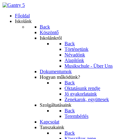
Főoldal
Iskolánk
Back
Köszöntő
Iskolánkról
Back
Történetünk
Névadónk
Alapítónk
Musikschule - Über Uns
Dokumentumok
Hogyan működünk?
Back
Oktatásunk rendje
Jó gyakorlataink
Zenekarok, együttesek
Szolgáltatásaink
Back
Terembérlés
Kapcsolat
Tanszakaink
Back
Klasszikus zene