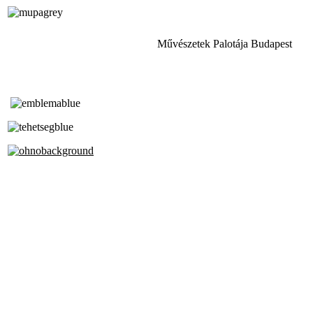
Művészetek Palotája Budapest
Tóth Aladár Zeneiskola
Alapfokú Művészeti Iskola
Az Oktatási Hivatal Bázisintézménye
Akkreditált Kiváló Tehetségpont
A Liszt Ferenc Zeneművészeti Egyetem
a Debreceni Egyetem és a
Pécsi Tudományegyetem Partneriskolája