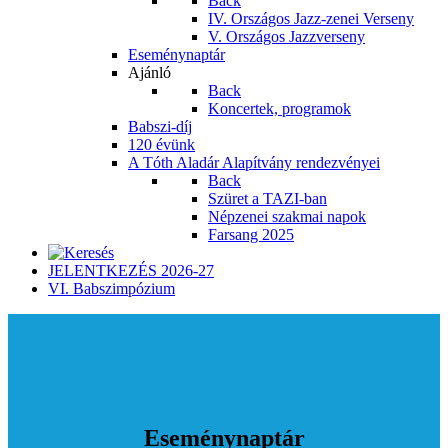
Back
IV. Országos Jazz-zenei Verseny
V. Országos Jazzverseny
Eseménynaptár
Ajánló
Back
Koncertek, programok
Babszi-díj
120 évünk
A Tóth Aladár Alapítvány rendezvényei
Back
Szüret a TAZI-ban
Népzenei szakmai napok
Farsang 2025
JELENTKEZÉS 2026-27
VI. Babszimpózium
Eseménynaptár