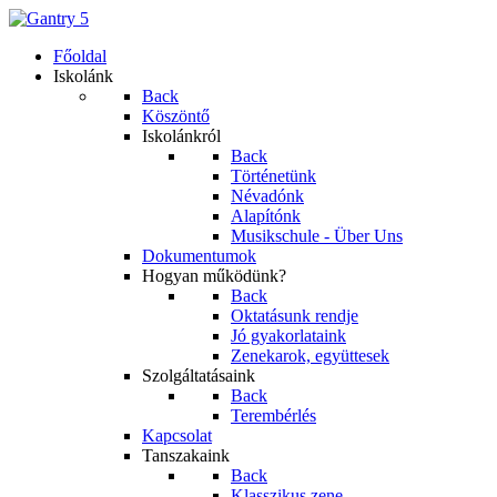
Főoldal
Iskolánk
Back
Köszöntő
Iskolánkról
Back
Történetünk
Névadónk
Alapítónk
Musikschule - Über Uns
Dokumentumok
Hogyan működünk?
Back
Oktatásunk rendje
Jó gyakorlataink
Zenekarok, együttesek
Szolgáltatásaink
Back
Terembérlés
Kapcsolat
Tanszakaink
Back
Klasszikus zene