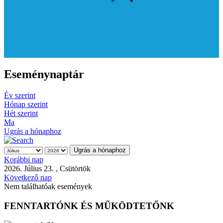
Eseménynaptár
Év szerint
Hónap szerint
Hét szerint
Ma
Ugrás a hónaphoz
Ugrás a hónaphoz
Korábbi nap
2026. Július 23. , Csütörtök
Következő nap
Nem találhatóak események
FENNTARTÓNK ÉS MŰKÖDTETŐNK