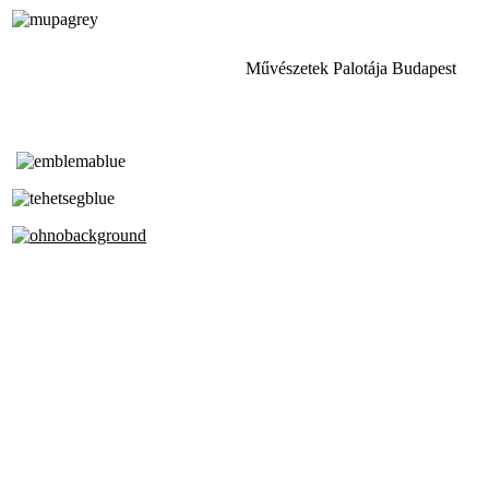
Művészetek Palotája Budapest
Tóth Aladár Zeneiskola
Alapfokú Művészeti Iskola
Az Oktatási Hivatal Bázisintézménye
Akkreditált Kiváló Tehetségpont
A Liszt Ferenc Zeneművészeti Egyetem
a Debreceni Egyetem és a
Pécsi Tudományegyetem Partneriskolája