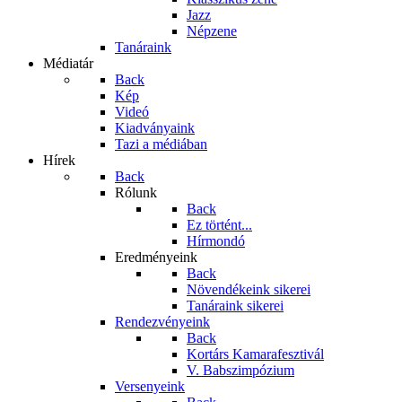
Jazz
Népzene
Tanáraink
Médiatár
Back
Kép
Videó
Kiadványaink
Tazi a médiában
Hírek
Back
Rólunk
Back
Ez történt...
Hírmondó
Eredményeink
Back
Növendékeink sikerei
Tanáraink sikerei
Rendezvényeink
Back
Kortárs Kamarafesztivál
V. Babszimpózium
Versenyeink