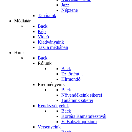
Jazz
Népzene
Tanáraink
Médiatár
Back
Kép
Videó
Kiadványaink
Tazi a médiában
Hírek
Back
Rólunk
Back
Ez történt...
Hírmondó
Eredményeink
Back
Növendékeink sikerei
Tanáraink sikerei
Rendezvényeink
Back
Kortárs Kamarafesztivál
V. Babszimpózium
Versenyeink