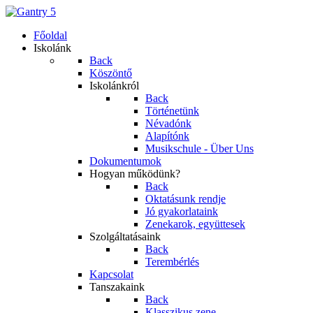
Főoldal
Iskolánk
Back
Köszöntő
Iskolánkról
Back
Történetünk
Névadónk
Alapítónk
Musikschule - Über Uns
Dokumentumok
Hogyan működünk?
Back
Oktatásunk rendje
Jó gyakorlataink
Zenekarok, együttesek
Szolgáltatásaink
Back
Terembérlés
Kapcsolat
Tanszakaink
Back
Klasszikus zene