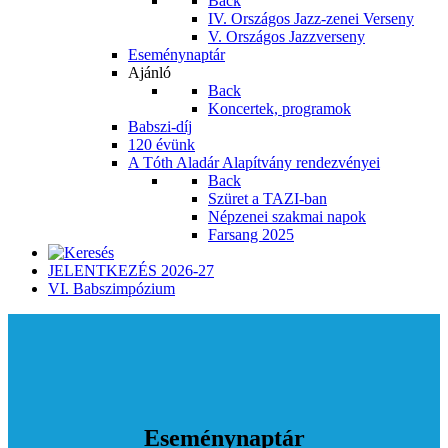
Back
IV. Országos Jazz-zenei Verseny
V. Országos Jazzverseny
Eseménynaptár
Ajánló
Back
Koncertek, programok
Babszi-díj
120 évünk
A Tóth Aladár Alapítvány rendezvényei
Back
Szüret a TAZI-ban
Népzenei szakmai napok
Farsang 2025
JELENTKEZÉS 2026-27
VI. Babszimpózium
Eseménynaptár