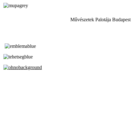
Művészetek Palotája Budapest
Tóth Aladár Zeneiskola
Alapfokú Művészeti Iskola
Az Oktatási Hivatal Bázisintézménye
Akkreditált Kiváló Tehetségpont
A Liszt Ferenc Zeneművészeti Egyetem
a Debreceni Egyetem és a
Pécsi Tudományegyetem Partneriskolája