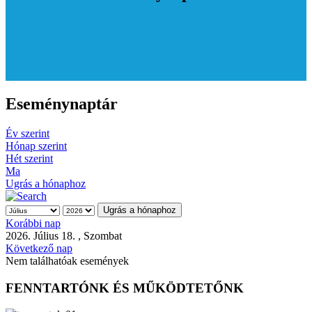
Eseménynaptár
Év szerint
Hónap szerint
Hét szerint
Ma
Ugrás a hónaphoz
Ugrás a hónaphoz
Korábbi nap
2026. Július 18. , Szombat
Következő nap
Nem találhatóak események
FENNTARTÓNK ÉS MŰKÖDTETŐNK