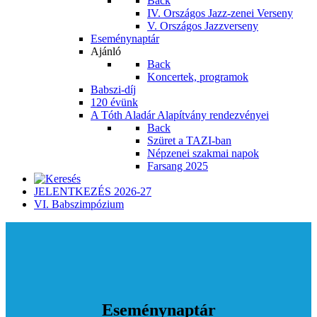
Back
IV. Országos Jazz-zenei Verseny
V. Országos Jazzverseny
Eseménynaptár
Ajánló
Back
Koncertek, programok
Babszi-díj
120 évünk
A Tóth Aladár Alapítvány rendezvényei
Back
Szüret a TAZI-ban
Népzenei szakmai napok
Farsang 2025
JELENTKEZÉS 2026-27
VI. Babszimpózium
Eseménynaptár