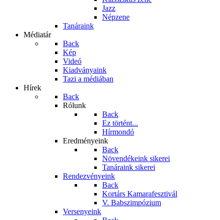
Jazz
Népzene
Tanáraink
Médiatár
Back
Kép
Videó
Kiadványaink
Tazi a médiában
Hírek
Back
Rólunk
Back
Ez történt...
Hírmondó
Eredményeink
Back
Növendékeink sikerei
Tanáraink sikerei
Rendezvényeink
Back
Kortárs Kamarafesztivál
V. Babszimpózium
Versenyeink