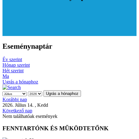
Eseménynaptár
Év szerint
Hónap szerint
Hét szerint
Ma
Ugrás a hónaphoz
Ugrás a hónaphoz
Korábbi nap
2026. Július 14. , Kedd
Következő nap
Nem találhatóak események
FENNTARTÓNK ÉS MŰKÖDTETŐNK