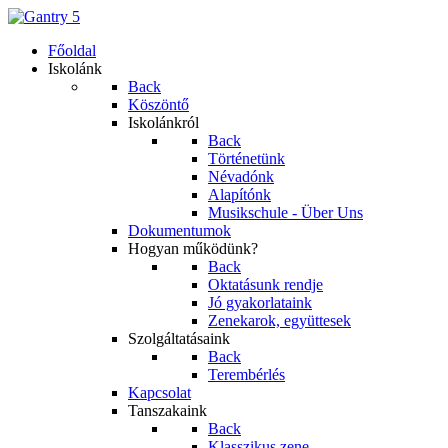
Főoldal
Iskolánk
Back
Köszöntő
Iskolánkról
Back
Történetünk
Névadónk
Alapítónk
Musikschule - Über Uns
Dokumentumok
Hogyan működünk?
Back
Oktatásunk rendje
Jó gyakorlataink
Zenekarok, együttesek
Szolgáltatásaink
Back
Terembérlés
Kapcsolat
Tanszakaink
Back
Klasszikus zene