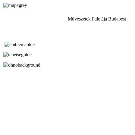
Művészetek Palotája Budapest
Tóth Aladár Zeneiskola
Alapfokú Művészeti Iskola
Az Oktatási Hivatal Bázisintézménye
Akkreditált Kiváló Tehetségpont
A Liszt Ferenc Zeneművészeti Egyetem
a Debreceni Egyetem és a
Pécsi Tudományegyetem Partneriskolája