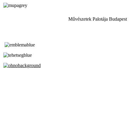
Művészetek Palotája Budapest
Tóth Aladár Zeneiskola
Alapfokú Művészeti Iskola
Az Oktatási Hivatal Bázisintézménye
Akkreditált Kiváló Tehetségpont
A Liszt Ferenc Zeneművészeti Egyetem
a Debreceni Egyetem és a
Pécsi Tudományegyetem Partneriskolája