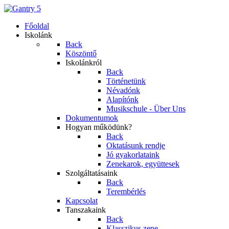
Főoldal
Iskolánk
Back
Köszöntő
Iskolánkról
Back
Történetünk
Névadónk
Alapítónk
Musikschule - Über Uns
Dokumentumok
Hogyan működünk?
Back
Oktatásunk rendje
Jó gyakorlataink
Zenekarok, együttesek
Szolgáltatásaink
Back
Terembérlés
Kapcsolat
Tanszakaink
Back
Klasszikus zene