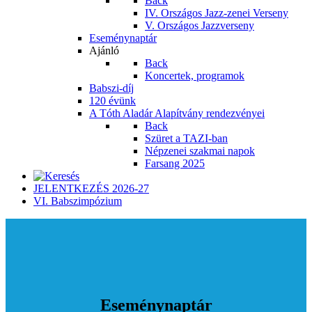
Back
IV. Országos Jazz-zenei Verseny
V. Országos Jazzverseny
Eseménynaptár
Ajánló
Back
Koncertek, programok
Babszi-díj
120 évünk
A Tóth Aladár Alapítvány rendezvényei
Back
Szüret a TAZI-ban
Népzenei szakmai napok
Farsang 2025
JELENTKEZÉS 2026-27
VI. Babszimpózium
Eseménynaptár