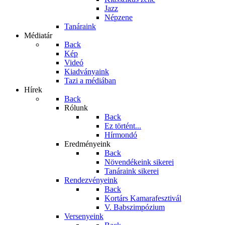
Jazz
Népzene
Tanáraink
Médiatár
Back
Kép
Videó
Kiadványaink
Tazi a médiában
Hírek
Back
Rólunk
Back
Ez történt...
Hírmondó
Eredményeink
Back
Növendékeink sikerei
Tanáraink sikerei
Rendezvényeink
Back
Kortárs Kamarafesztivál
V. Babszimpózium
Versenyeink