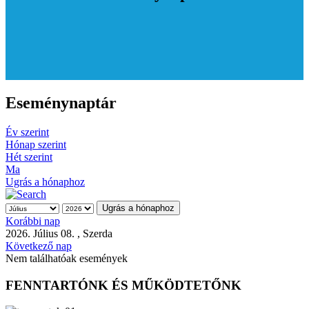
Eseménynaptár
Év szerint
Hónap szerint
Hét szerint
Ma
Ugrás a hónaphoz
Ugrás a hónaphoz
Korábbi nap
2026. Július 08. , Szerda
Következő nap
Nem találhatóak események
FENNTARTÓNK ÉS MŰKÖDTETŐNK