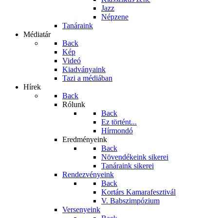
Jazz
Népzene
Tanáraink
Médiatár
Back
Kép
Videó
Kiadványaink
Tazi a médiában
Hírek
Back
Rólunk
Back
Ez történt...
Hírmondó
Eredményeink
Back
Növendékeink sikerei
Tanáraink sikerei
Rendezvényeink
Back
Kortárs Kamarafesztivál
V. Babszimpózium
Versenyeink