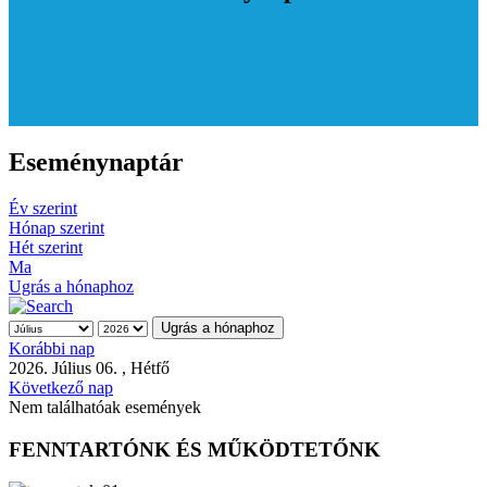
Eseménynaptár
Év szerint
Hónap szerint
Hét szerint
Ma
Ugrás a hónaphoz
Ugrás a hónaphoz
Korábbi nap
2026. Július 06. , Hétfő
Következő nap
Nem találhatóak események
FENNTARTÓNK ÉS MŰKÖDTETŐNK