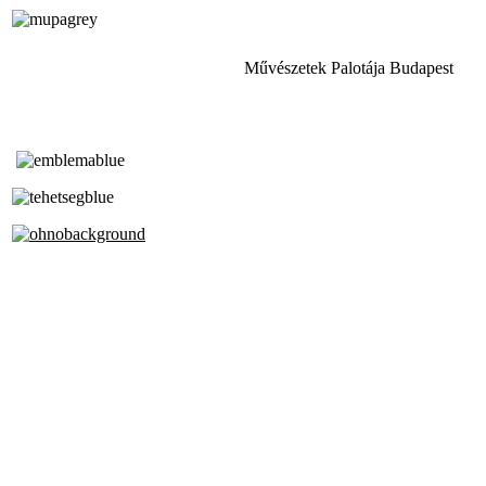
Művészetek Palotája Budapest
Tóth Aladár Zeneiskola
Alapfokú Művészeti Iskola
Az Oktatási Hivatal Bázisintézménye
Akkreditált Kiváló Tehetségpont
A Liszt Ferenc Zeneművészeti Egyetem
a Debreceni Egyetem és a
Pécsi Tudományegyetem Partneriskolája