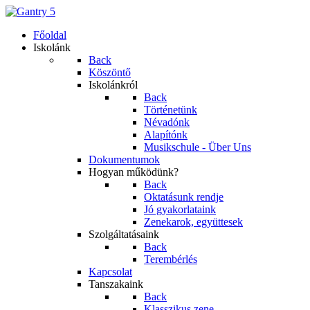
Főoldal
Iskolánk
Back
Köszöntő
Iskolánkról
Back
Történetünk
Névadónk
Alapítónk
Musikschule - Über Uns
Dokumentumok
Hogyan működünk?
Back
Oktatásunk rendje
Jó gyakorlataink
Zenekarok, együttesek
Szolgáltatásaink
Back
Terembérlés
Kapcsolat
Tanszakaink
Back
Klasszikus zene