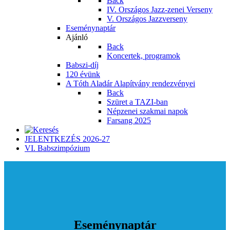
Back
IV. Országos Jazz-zenei Verseny
V. Országos Jazzverseny
Eseménynaptár
Ajánló
Back
Koncertek, programok
Babszi-díj
120 évünk
A Tóth Aladár Alapítvány rendezvényei
Back
Szüret a TAZI-ban
Népzenei szakmai napok
Farsang 2025
JELENTKEZÉS 2026-27
VI. Babszimpózium
Eseménynaptár